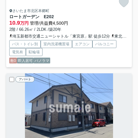
さいたま市北区本郷町
ロートガーデン E
202
10.9
万円
管理/共益費4,500円
2階 / 66.26㎡ / 2LDK /築20年
埼玉新都市交通ニューシャトル「東宮原」駅 徒歩12分
東北本線「東大宮」駅 徒歩24分
バス・トイレ別
室内洗濯機置場
エアコン
バルコニー
電気有
駐輪場
敷0
即入居可
パノラマ
アパート