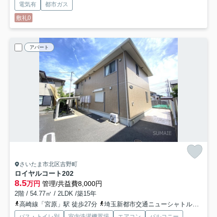
電気有
都市ガス
敷礼0
アパート
さいたま市北区吉野町
ロイヤルコート
202
8.5
万円
管理/共益費8,000円
2階 / 54.77㎡ / 2LDK /築15年
高崎線「宮原」駅 徒歩27分
埼玉新都市交通ニューシャトル「吉野原」駅 徒歩25分
バス・トイレ別
室内洗濯機置場
エアコン
バルコニー