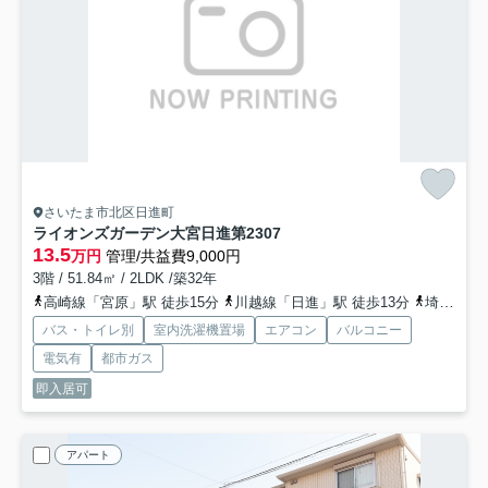
さいたま市北区日進町
ライオンズガーデン大宮日進第2
307
13.5
万円
管理/共益費9,000円
3階 / 51.84㎡ / 2LDK /築32年
高崎線「宮原」駅 徒歩15分
川越線「日進」駅 徒歩13分
埼玉新都市交通ニューシャトル「加茂宮」駅 徒歩26分
バス・トイレ別
室内洗濯機置場
エアコン
バルコニー
電気有
都市ガス
即入居可
アパート