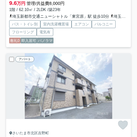
9.6
万円
管理/共益費8,000円
1階 / 62.10㎡ / 2LDK /築23年
埼玉新都市交通ニューシャトル「東宮原」駅 徒歩10分
埼玉新都市交通ニューシャトル「今羽」駅 徒歩12分
バス・トイレ別
室内洗濯機置場
エアコン
バルコニー
フローリング
電気有
敷礼0
即入居可
パノラマ
アパート
さいたま市北区吉野町