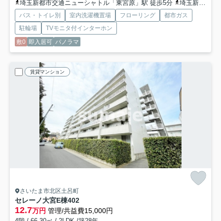
埼玉新都市交通ニューシャトル「東宮原」駅 徒歩5分
埼玉新都市交通ニューシャトル「加茂宮」駅 徒歩15分
バス・トイレ別
室内洗濯機置場
フローリング
都市ガス
駐輪場
TVモニタ付インターホン
敷0
即入居可
パノラマ
賃貸マンション
さいたま市北区土呂町
セレーノ大宮E棟
402
12.7
万円
管理/共益費15,000円
4階 / 66.30㎡ / 2LDK /築28年