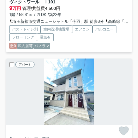
ヴィクトワール Ⅰ
101
9
万円
管理/共益費4,500円
1階 / 58.81㎡ / 2LDK /築22年
埼玉新都市交通ニューシャトル「今羽」駅 徒歩8分
高崎線「宮原」駅 徒歩18分
バス・トイレ別
室内洗濯機置場
エアコン
バルコニー
フローリング
電気有
敷0
即入居可
パノラマ
アパート