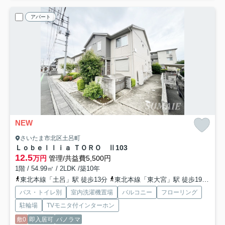
アパート
NEW
さいたま市北区土呂町
Ｌｏｂｅｌｌｉａ ＴＯＲＯ Ⅱ
103
12.5
万円
管理/共益費5,500円
1階 / 54.99㎡ / 2LDK /築10年
東北本線「土呂」駅 徒歩13分
東北本線「東大宮」駅 徒歩19分
東
バス・トイレ別
室内洗濯機置場
バルコニー
フローリング
駐輪場
TVモニタ付インターホン
敷0
即入居可
パノラマ