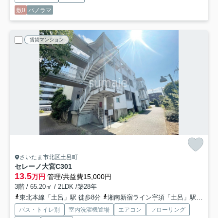
敷0
パノラマ
賃貸マンション
さいたま市北区土呂町
セレーノ大宮C
301
13.5
万円
管理/共益費15,000円
3階 / 65.20㎡ / 2LDK /築28年
東北本線「土呂」駅 徒歩8分
湘南新宿ライン宇須「土呂」駅 徒歩8分
バス・トイレ別
室内洗濯機置場
エアコン
フローリング