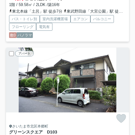
1階 / 59.58㎡ / 2LDK /築16年
東北本線「土呂」駅 徒歩7分
東武野田線「大宮公園」駅 徒歩20分
バス・トイレ別
室内洗濯機置場
エアコン
バルコニー
フローリング
電気有
敷0
パノラマ
アパート
さいたま市北区本郷町
グリーンスクエア D
103