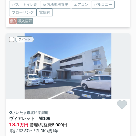
バス・トイレ別
室内洗濯機置場
エアコン
バルコニー
フローリング
電気有
敷0
即入居可
アパート
さいたま市北区本郷町
ヴィアレット Ⅷ
106
13.1
万円
管理/共益費8,000円
1階 / 62.87㎡ / 2LDK /築1年