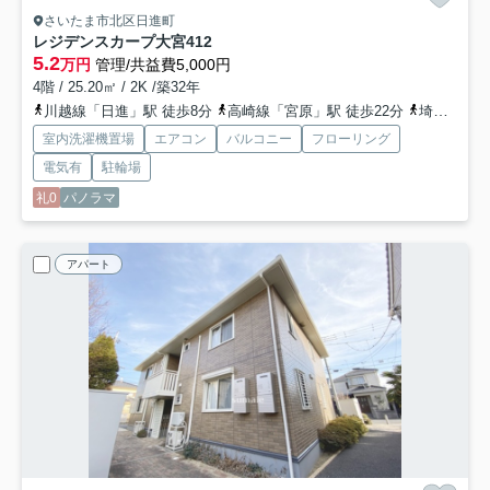
さいたま市北区日進町
レジデンスカープ大宮
412
5.2
万円
管理/共益費5,000円
4階 / 25.20㎡ / 2K /築32年
川越線「日進」駅 徒歩8分
高崎線「宮原」駅 徒歩22分
埼玉新都市交通ニューシャトル「加茂宮」駅 徒歩24分
室内洗濯機置場
エアコン
バルコニー
フローリング
電気有
駐輪場
礼0
パノラマ
アパート