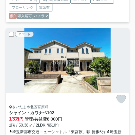
フローリング
電気有
敷0
即入居可
パノラマ
アパート
さいたま市北区宮原町
シャイン・カワナベ
102
13
万円
管理/共益費8,000円
1階 / 50.38㎡ / 2LDK /築10年
埼玉新都市交通ニューシャトル「東宮原」駅 徒歩5分
埼玉新都市交通ニューシャトル「今羽」駅 徒歩13分