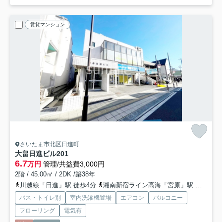
賃貸マンション
さいたま市北区日進町
大畠日進ビル
201
6.7
万円
管理/共益費3,000円
2階 / 45.00㎡ / 2DK /築38年
川越線「日進」駅 徒歩4分
湘南新宿ライン高海「宮原」駅 徒歩20分
バス・トイレ別
室内洗濯機置場
エアコン
バルコニー
フローリング
電気有