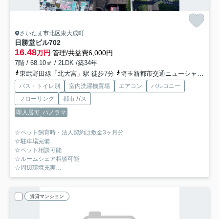
さいたま市北区東大成町
日勝堂ビル
702
16.48
万円
管理/共益費6,000円
7階 / 68.10㎡ / 2LDK /築34年
東武野田線「北大宮」駅 徒歩7分
埼玉新都市交通ニューシャトル「鉄道博物館（大成）」駅 徒歩7分
バス・トイレ別
室内洗濯機置場
エアコン
バルコニー
フローリング
都市ガス
即入居可
パノラマ
☆ペット飼育時・法人契約は敷金3ヶ月分
☆駐車場完備
☆ペット相談可能
☆ルームシェア相談可能
☆周辺環境充実
☆角部屋
賃貸マンション