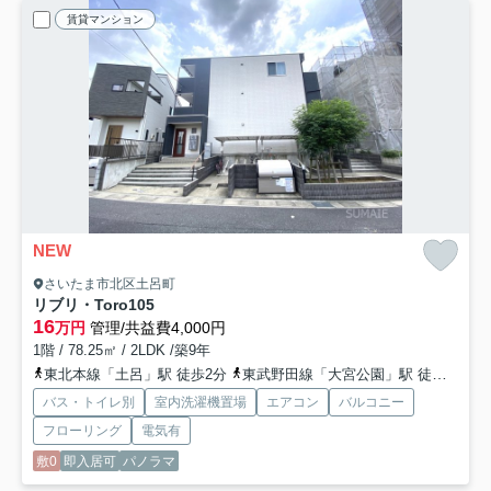
賃貸マンション
NEW
さいたま市北区土呂町
リブリ・Toro
105
16
万円
管理/共益費4,000円
1階 / 78.25㎡ / 2LDK /築9年
東北本線「土呂」駅 徒歩2分
東武野田線「大宮公園」駅 徒歩11分
バス・トイレ別
室内洗濯機置場
エアコン
バルコニー
フローリング
電気有
敷0
即入居可
パノラマ