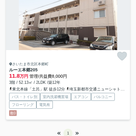
さいたま市北区本郷町
ルーエ本郷
205
11.8
万円
管理/共益費8,000円
3階 / 52.13㎡ / 2LDK /築12年
東北本線「土呂」駅 徒歩12分
埼玉新都市交通ニューシャトル「東宮原」駅 徒歩21分
バス・トイレ別
室内洗濯機置場
エアコン
バルコニー
フローリング
電気有
敷0
1