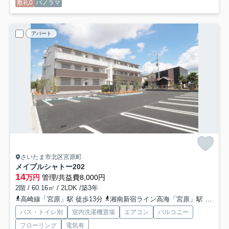
敷礼0
パノラマ
アパート
さいたま市北区宮原町
メイプルシャトー
202
14
万円
管理/共益費8,000円
2階 / 60.16㎡ / 2LDK /築3年
高崎線「宮原」駅 徒歩13分
湘南新宿ライン高海「宮原」駅 徒歩13分
バス・トイレ別
室内洗濯機置場
エアコン
バルコニー
フローリング
電気有