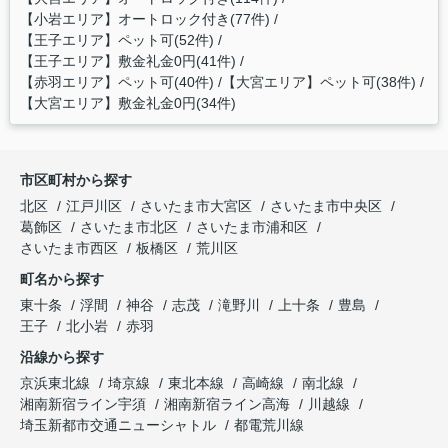
【小岩エリア】オートロック付き(77件)
【王子エリア】ペット可(52件)
【王子エリア】敷金礼金0円(41件)
【赤羽エリア】ペット可(40件)
【大宮エリア】ペット可(38件)
【大宮エリア】敷金礼金0円(34件)
市区町村から探す
北区
江戸川区
さいたま市大宮区
さいたま市中央区
葛飾区
さいたま市北区
さいたま市浦和区
さいたま市西区
板橋区
荒川区
町名から探す
東十条
浮間
神谷
志茂
滝野川
上十条
豊島
王子
北小岩
赤羽
沿線から探す
京浜東北線
埼京線
東北本線
高崎線
南北線
湘南新宿ライン宇須
湘南新宿ライン高海
川越線
埼玉新都市交通ニューシャトル
都電荒川線