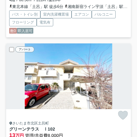
東北本線「土呂」駅 徒歩6分
湘南新宿ライン宇須「土呂」駅 徒歩6分
バス・トイレ別
室内洗濯機置場
エアコン
バルコニー
フローリング
電気有
敷0
即入居可
アパート
さいたま市北区土呂町
グリーンテラス Ⅰ
102
13
万円
管理/共益費8,000円