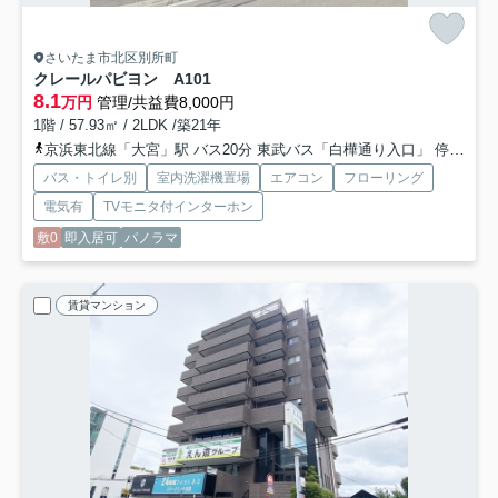
さいたま市北区別所町
クレールパビヨン A
101
8.1
万円
管理/共益費8,000円
1階 / 57.93㎡ / 2LDK /築21年
京浜東北線「大宮」駅 バス20分 東武バス「白樺通り入口」 停歩5分
バス・トイレ別
室内洗濯機置場
エアコン
フローリング
電気有
TVモニタ付インターホン
敷0
即入居可
パノラマ
賃貸マンション