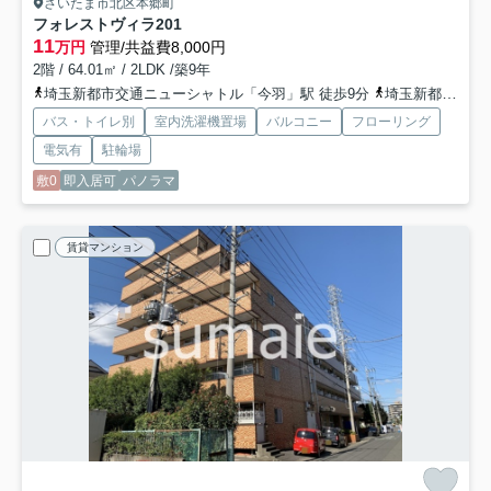
さいたま市北区本郷町
フォレストヴィラ
201
11
万円
管理/共益費8,000円
2階 / 64.01㎡ / 2LDK /築9年
埼玉新都市交通ニューシャトル「今羽」駅 徒歩9分
埼玉新都市交通ニューシャトル「東宮原」駅 徒歩10分
バス・トイレ別
室内洗濯機置場
バルコニー
フローリング
電気有
駐輪場
敷0
即入居可
パノラマ
賃貸マンション