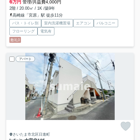
6
万円
管理/共益費4,000円
2階 / 20.00㎡ / 1K /築9年
高崎線「宮原」駅 徒歩11分
バス・トイレ別
室内洗濯機置場
エアコン
バルコニー
フローリング
電気有
敷礼0
アパート
さいたま市北区日進町