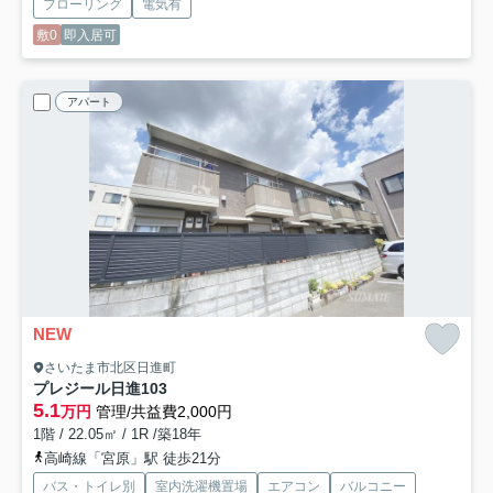
フローリング
電気有
敷0
即入居可
アパート
NEW
さいたま市北区日進町
プレジール日進
103
5.1
万円
管理/共益費2,000円
1階 / 22.05㎡ / 1R /築18年
高崎線「宮原」駅 徒歩21分
バス・トイレ別
室内洗濯機置場
エアコン
バルコニー