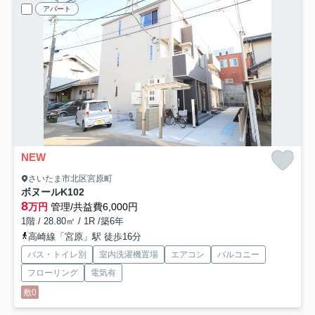
アパート
NEW
さいたま市北区宮原町
ボヌールK
102
8
万円
管理/共益費6,000円
1階 / 28.80㎡ / 1R /築6年
高崎線「宮原」駅 徒歩16分
バス・トイレ別
室内洗濯機置場
エアコン
バルコニー
フローリング
電気有
敷0