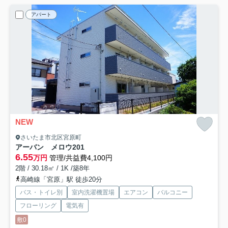
アパート
NEW
さいたま市北区宮原町
アーバン メロウ
201
6.55
万円
管理/共益費4,100円
2階 / 30.18㎡ / 1K /築8年
高崎線「宮原」駅 徒歩20分
バス・トイレ別
室内洗濯機置場
エアコン
バルコニー
フローリング
電気有
敷0