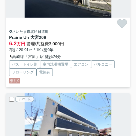
さいたま市北区日進町
Prairie Un 大宮
206
6.2
万円
管理/共益費3,000円
2階 / 20.91㎡ / 1K /築9年
高崎線「宮原」駅 徒歩24分
バス・トイレ別
室内洗濯機置場
エアコン
バルコニー
フローリング
電気有
敷礼0
アパート