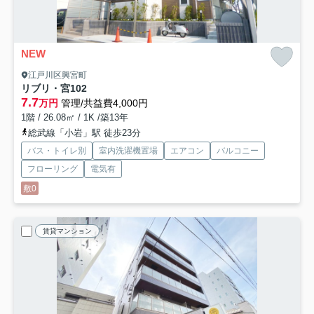
NEW
江戸川区興宮町
リブリ・宮
102
7.7
万円
管理/共益費4,000円
1階 / 26.08㎡ / 1K /築13年
総武線「小岩」駅 徒歩23分
バス・トイレ別
室内洗濯機置場
エアコン
バルコニー
フローリング
電気有
敷0
賃貸マンション