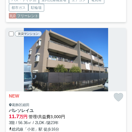
バス・トイレ別
室内洗濯機置場
エアコン
電気有
都市ガス
駐輪場
礼0
フリーレント
賃貸マンション
NEW
葛飾区細田
パレソレイユ
11.7
万円
管理/共益費3,000円
3階 / 56.36㎡ / 2LDK /築23年
総武線「小岩」駅 徒歩16分