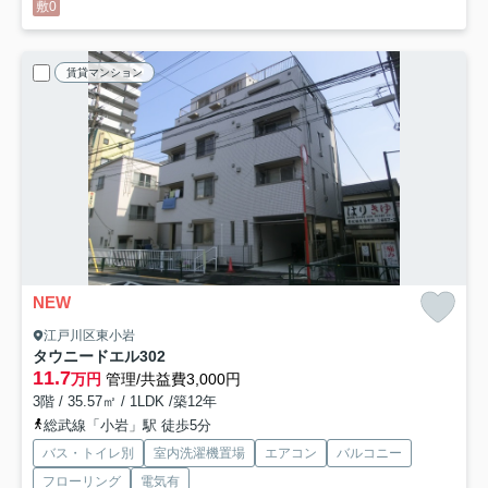
敷0
賃貸マンション
NEW
江戸川区東小岩
タウニードエル
302
11.7
万円
管理/共益費3,000円
3階 / 35.57㎡ / 1LDK /築12年
総武線「小岩」駅 徒歩5分
バス・トイレ別
室内洗濯機置場
エアコン
バルコニー
フローリング
電気有