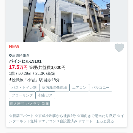
NEW
葛飾区鎌倉
パインヒル19
101
17.5
万円
管理/共益費3,000円
1階 / 50.29㎡ / 2LDK /新築
総武線「小岩」駅 徒歩18分
バス・トイレ別
室内洗濯機置場
エアコン
バルコニー
フローリング
都市ガス
即入居可
パノラマ
新築
☆新築アパート ☆京成小岩駅から徒歩4分 ☆南向きで陽当たり良好 ☆イ
ンターネット無料 ☆エアコン３台設置済み ☆オート...
もっと見る