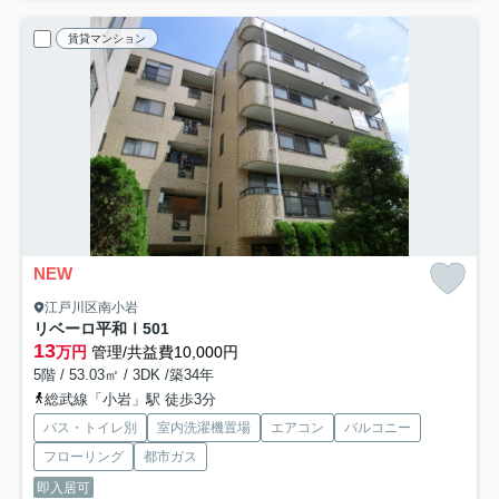
賃貸マンション
NEW
江戸川区南小岩
リベーロ平和Ⅰ
501
13
万円
管理/共益費10,000円
5階 / 53.03㎡ / 3DK /築34年
総武線「小岩」駅 徒歩3分
バス・トイレ別
室内洗濯機置場
エアコン
バルコニー
フローリング
都市ガス
即入居可