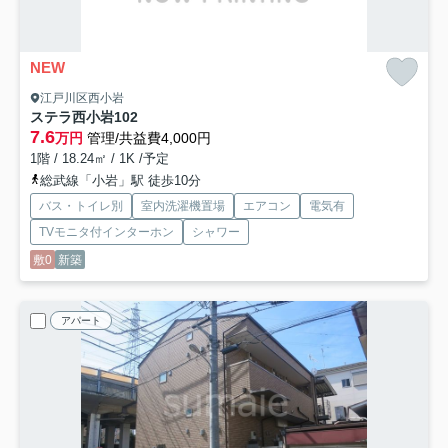
NEW
江戸川区西小岩
ステラ西小岩
102
7.6
万円
管理/共益費4,000円
1階 / 18.24㎡ / 1K /予定
総武線「小岩」駅 徒歩10分
バス・トイレ別
室内洗濯機置場
エアコン
電気有
TVモニタ付インターホン
シャワー
敷0
新築
アパート