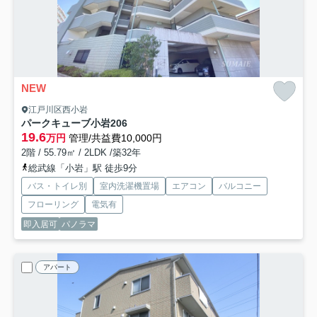
NEW
江戸川区西小岩
パークキューブ小岩
206
19.6
万円
管理/共益費10,000円
2階 / 55.79㎡ / 2LDK /築32年
総武線「小岩」駅 徒歩9分
バス・トイレ別
室内洗濯機置場
エアコン
バルコニー
フローリング
電気有
即入居可
パノラマ
アパート