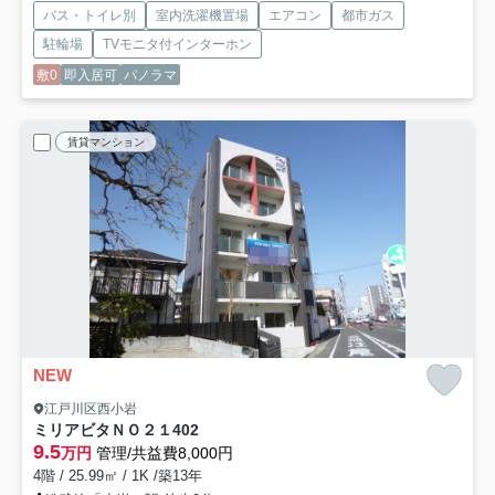
バス・トイレ別
室内洗濯機置場
エアコン
都市ガス
駐輪場
TVモニタ付インターホン
敷0
即入居可
パノラマ
賃貸マンション
NEW
江戸川区西小岩
ミリアビタＮＯ２１
402
9.5
万円
管理/共益費8,000円
4階 / 25.99㎡ / 1K /築13年