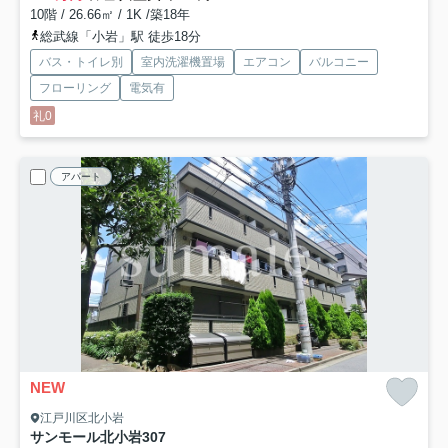
10階 / 26.66㎡ / 1K /築18年
総武線「小岩」駅 徒歩18分
バス・トイレ別
室内洗濯機置場
エアコン
バルコニー
フローリング
電気有
礼0
アパート
NEW
江戸川区北小岩
サンモール北小岩
307