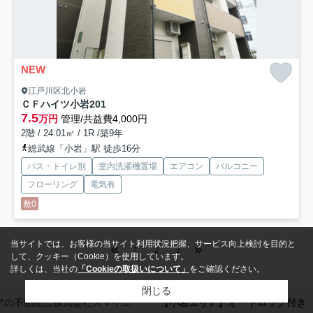
NEW
江戸川区北小岩
ＣＦハイツ小岩
201
7.5
万円
管理/共益費4,000円
2階 / 24.01㎡ / 1R /築9年
総武線「小岩」駅 徒歩16分
バス・トイレ別
室内洗濯機置場
エアコン
バルコニー
フローリング
電気有
敷0
当サイトでは、お客様の当サイト利用状況把握、サービス向上検討を目的と
1
2
3
して、クッキー（Cookie）を使用しています。
詳しくは、当社の
「Cookieの取扱いについて」
をご確認ください。
閉じる
アの不動産は株式会社スマイエ
【小岩エリア】オートロック付き