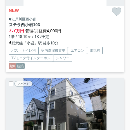
NEW
江戸川区西小岩
ステラ西小岩
103
7.7
万円
管理/共益費4,000円
1階 / 18.19㎡ / 1K /予定
総武線「小岩」駅 徒歩10分
バス・トイレ別
室内洗濯機置場
エアコン
電気有
TVモニタ付インターホン
シャワー
敷0
新築
アパート