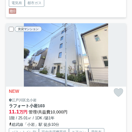
電気有
都市ガス
敷0
賃貸マンション
NEW
江戸川区北小岩
ラフォート小岩
103
11.1
万円
管理/共益費10,000円
1階 / 25.01㎡ / 1DK /築1年
総武線「小岩」駅 徒歩10分