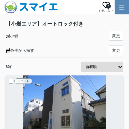
0
お気に入り
【小岩エリア】オートロック付き
小岩
変更
条件から探す
変更
80
件
アパート