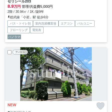
セリシール
203
8.9
万円
管理/共益費5,000円
2階 / 30.94㎡ / 1K /築9年
総武線「小岩」駅 徒歩6分
バス・トイレ別
室内洗濯機置場
エアコン
バルコニー
フローリング
電気有
パノラマ
アパート
NEW