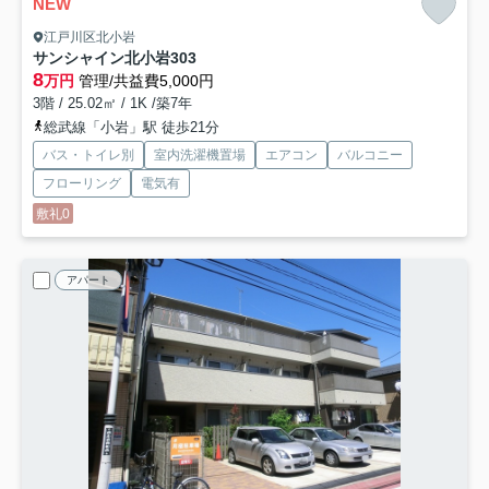
NEW
江戸川区北小岩
サンシャイン北小岩
303
8
万円
管理/共益費5,000円
3階 / 25.02㎡ / 1K /築7年
総武線「小岩」駅 徒歩21分
バス・トイレ別
室内洗濯機置場
エアコン
バルコニー
フローリング
電気有
敷礼0
アパート