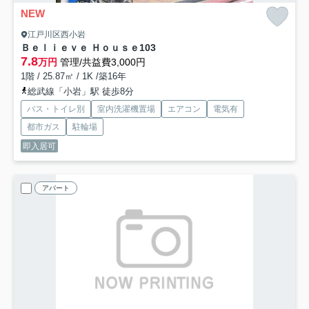
NEW
江戸川区西小岩
Ｂｅｌｉｅｖｅ Ｈｏｕｓｅ
103
7.8
万円
管理/共益費3,000円
1階 / 25.87㎡ / 1K /築16年
総武線「小岩」駅 徒歩8分
バス・トイレ別
室内洗濯機置場
エアコン
電気有
都市ガス
駐輪場
即入居可
アパート