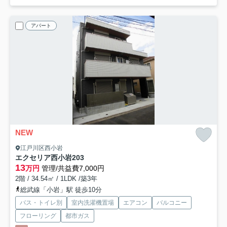
アパート
NEW
江戸川区西小岩
エクセリア西小岩
203
13
万円
管理/共益費7,000円
2階 / 34.54㎡ / 1LDK /築3年
総武線「小岩」駅 徒歩10分
バス・トイレ別
室内洗濯機置場
エアコン
バルコニー
フローリング
都市ガス