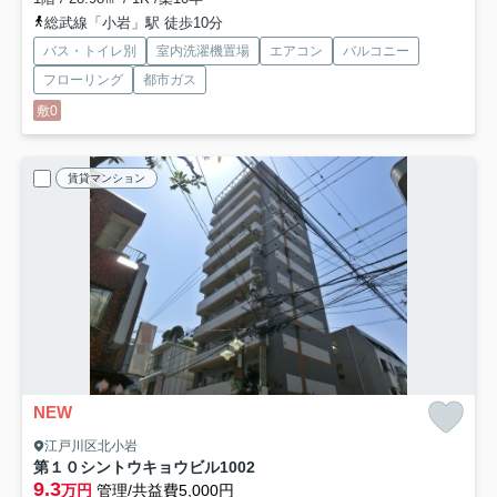
総武線「小岩」駅 徒歩10分
バス・トイレ別
室内洗濯機置場
エアコン
バルコニー
フローリング
都市ガス
敷0
賃貸マンション
NEW
江戸川区北小岩
第１０シントウキョウビル
1002
9.3
万円
管理/共益費5,000円