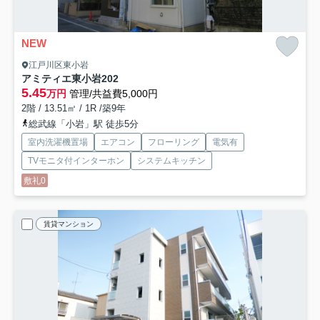
NEW
江戸川区東小岩
アミティエ東小岩
202
5.45
万円
管理/共益費5,000円
2階 / 13.51㎡ / 1R /築9年
総武線「小岩」駅 徒歩5分
室内洗濯機置場
エアコン
フローリング
電気有
TVモニタ付インターホン
システムキッチン
敷礼0
賃貸マンション