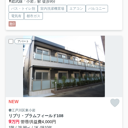
総武線「小岩」駅 徒歩9分
バス・トイレ別
室内洗濯機置場
エアコン
バルコニー
電気有
都市ガス
敷0
アパート
NEW
江戸川区東小岩
リブリ・プラムフィールド
108
9
万円
管理/共益費4,000円
1階 / 28.98㎡ / 1K /築10年