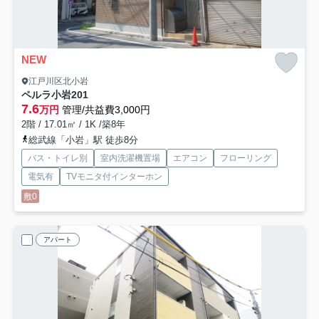
NEW
江戸川区北小岩
ペルラ小岩
201
7.6
万円
管理/共益費3,000円
2階 / 17.01㎡ / 1K /築8年
総武線「小岩」駅 徒歩8分
バス・トイレ別
室内洗濯機置場
エアコン
フローリング
電気有
TVモニタ付インターホン
敷0
アパート