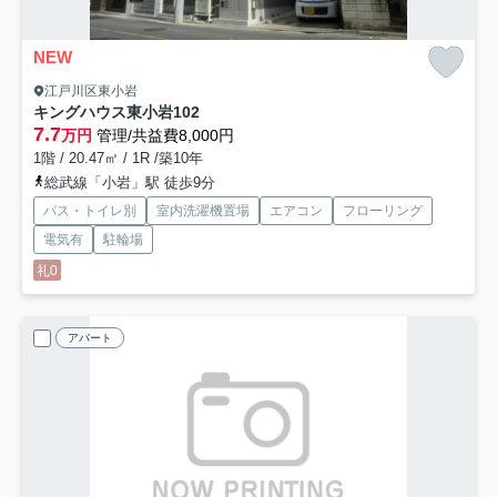
NEW
江戸川区東小岩
キングハウス東小岩
102
7.7
万円
管理/共益費8,000円
1階 / 20.47㎡ / 1R /築10年
総武線「小岩」駅 徒歩9分
バス・トイレ別
室内洗濯機置場
エアコン
フローリング
電気有
駐輪場
礼0
アパート