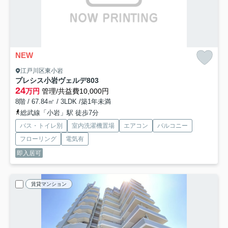
NEW
江戸川区東小岩
プレシス⼩岩ヴェルデ
803
24
万円
管理/共益費10,000円
8階 / 67.84㎡ / 3LDK /築1年未満
総武線「小岩」駅 徒歩7分
バス・トイレ別
室内洗濯機置場
エアコン
バルコニー
フローリング
電気有
即入居可
賃貸マンション