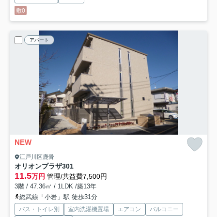
敷0
アパート
NEW
江戸川区鹿骨
オリオンプラザ
301
11.5
万円
管理/共益費7,500円
3階 / 47.36㎡ / 1LDK /築13年
総武線「小岩」駅 徒歩31分
バス・トイレ別
室内洗濯機置場
エアコン
バルコニー