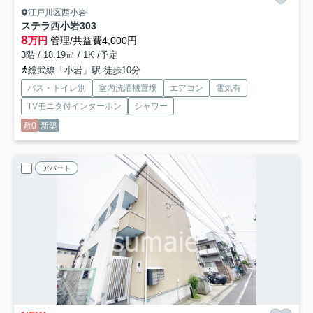
江戸川区西小岩
ステラ西小岩
303
8
万円
管理/共益費4,000円
3階 / 18.19㎡ / 1K /予定
総武線「小岩」駅 徒歩10分
バス・トイレ別
室内洗濯機置場
エアコン
電気有
TVモニタ付インターホン
シャワー
敷0
新築
アパート