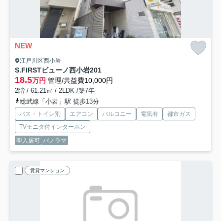
NEW
江戸川区西小岩
S.FIRSTビューノ西小岩
201
18.5
万円
管理/共益費10,000円
2階 / 61.21㎡ / 2LDK /築7年
総武線「小岩」駅 徒歩13分
バス・トイレ別
エアコン
バルコニー
電気有
都市ガス
TVモニタ付インターホン
即入居可
パノラマ
賃貸マンション