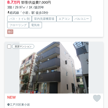
8.7
万円
管理/共益費7,000円
3階 / 29.97㎡ / 1K /築20年
総武線「小岩」駅 徒歩19分
バス・トイレ別
室内洗濯機置場
エアコン
バルコニー
フローリング
電気有
敷0
賃貸マンション
NEW
江戸川区東小岩