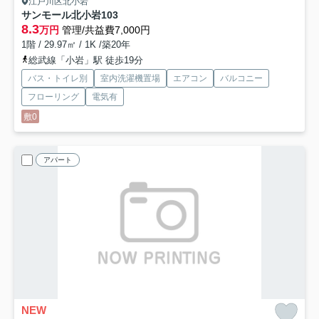
江戸川区北小岩
サンモール北小岩
103
8.3
万円
管理/共益費7,000円
1階 / 29.97㎡ / 1K /築20年
総武線「小岩」駅 徒歩19分
バス・トイレ別
室内洗濯機置場
エアコン
バルコニー
フローリング
電気有
敷0
アパート
NEW