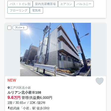
バス・トイレ別
室内洗濯機置場
エアコン
バルコニー
フローリング
電気有
アパート
NEW
江戸川区北小岩
ルリアン北小岩Ⅲ
108
9.6
万円
管理/共益費6,000円
1階 / 30.65㎡ / 1DK /築2年
総武線「小岩」駅 徒歩19分