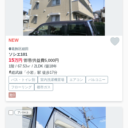
NEW
葛飾区細田
ソシエ
101
15
万円
管理/共益費5,000円
1階 / 67.53㎡ / 2LDK /築18年
総武線「小岩」駅 徒歩17分
バス・トイレ別
室内洗濯機置場
エアコン
バルコニー
フローリング
都市ガス
敷0
アパート