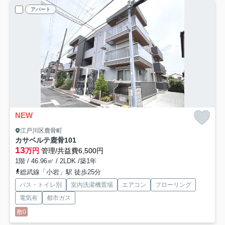
アパート
NEW
江戸川区鹿骨町
カサベルテ鹿骨
101
13
万円
管理/共益費6,500円
1階 / 46.96㎡ / 2LDK /築1年
総武線「小岩」駅 徒歩25分
バス・トイレ別
室内洗濯機置場
エアコン
フローリング
電気有
都市ガス
敷0