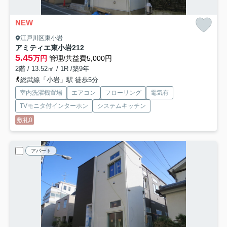
NEW
江戸川区東小岩
アミティエ東小岩
212
5.45
万円
管理/共益費5,000円
2階 / 13.52㎡ / 1R /築9年
総武線「小岩」駅 徒歩5分
室内洗濯機置場
エアコン
フローリング
電気有
TVモニタ付インターホン
システムキッチン
敷礼0
アパート