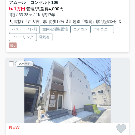
アムール コンセルト
106
5.1
万円
管理/共益費4,000円
1階 / 33.38㎡ / 1K /築17年
川越線「西大宮」駅 徒歩12分
川越線「指扇」駅 徒歩12分
川越線
バス・トイレ別
室内洗濯機置場
エアコン
バルコニー
フローリング
電気有
敷0
アパート
NEW