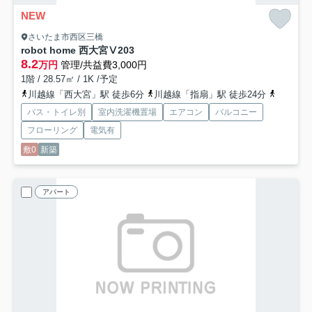
NEW
さいたま市西区三橋
robot home 西大宮Ⅴ
203
8.2
万円
管理/共益費3,000円
1階 / 28.57㎡ / 1K /予定
川越線「西大宮」駅 徒歩6分
川越線「指扇」駅 徒歩24分
川越線「
バス・トイレ別
室内洗濯機置場
エアコン
バルコニー
フローリング
電気有
敷0
新築
アパート