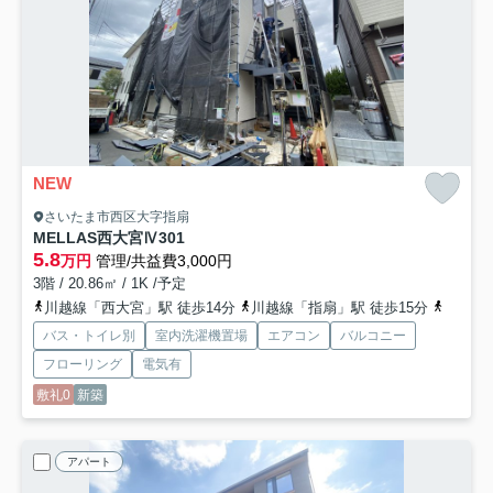
NEW
さいたま市西区大字指扇
MELLAS西大宮Ⅳ
301
5.8
万円
管理/共益費3,000円
3階 / 20.86㎡ / 1K /予定
川越線「西大宮」駅 徒歩14分
川越線「指扇」駅 徒歩15分
川越線
バス・トイレ別
室内洗濯機置場
エアコン
バルコニー
フローリング
電気有
敷礼0
新築
アパート