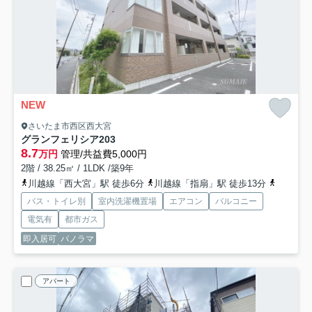
NEW
さいたま市西区西大宮
グランフェリシア
203
8.7
万円
管理/共益費5,000円
2階 / 38.25㎡ / 1LDK /築9年
川越線「西大宮」駅 徒歩6分
川越線「指扇」駅 徒歩13分
川越線「
バス・トイレ別
室内洗濯機置場
エアコン
バルコニー
電気有
都市ガス
即入居可
パノラマ
アパート