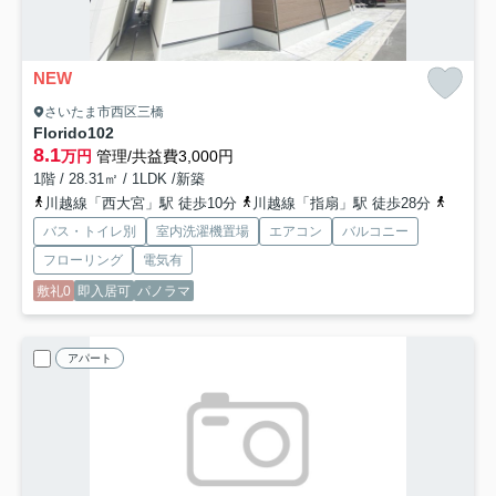
NEW
さいたま市西区三橋
Florido
102
8.1
万円
管理/共益費3,000円
1階 / 28.31㎡ / 1LDK /新築
川越線「西大宮」駅 徒歩10分
川越線「指扇」駅 徒歩28分
川越線
バス・トイレ別
室内洗濯機置場
エアコン
バルコニー
フローリング
電気有
敷礼0
即入居可
パノラマ
アパート