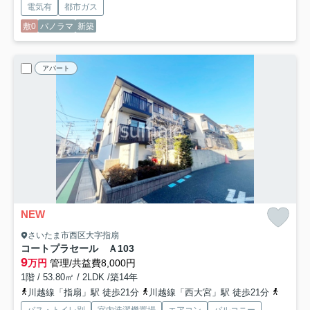
電気有
都市ガス
敷0
パノラマ
新築
アパート
NEW
さいたま市西区大字指扇
コートプラセール Ａ
103
9
万円
管理/共益費8,000円
1階 / 53.80㎡ / 2LDK /築14年
川越線「指扇」駅 徒歩21分
川越線「西大宮」駅 徒歩21分
川越線