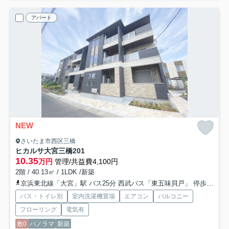
アパート
NEW
さいたま市西区三橋
ヒカルサ大宮三橋
201
10.35
万円
管理/共益費4,100円
2階 / 40.13㎡ / 1LDK /新築
京浜東北線「大宮」駅 バス25分 西武バス「東五味貝戸」 停歩4分
バス・トイレ別
室内洗濯機置場
エアコン
バルコニー
フローリング
電気有
敷0
パノラマ
新築