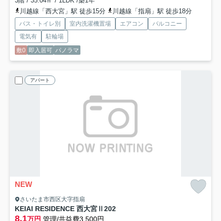
3階 / 35.04㎡ / 1LDK /築1年
川越線「西大宮」駅 徒歩15分
川越線「指扇」駅 徒歩18分
バス・トイレ別
室内洗濯機置場
エアコン
バルコニー
電気有
駐輪場
敷0
即入居可
パノラマ
アパート
NEW
さいたま市西区大字指扇
KEIAI RESIDENCE 西大宮Ⅱ
202
8.1
万円
管理/共益費3,500円