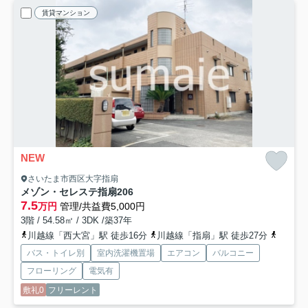
賃貸マンション
NEW
さいたま市西区大字指扇
メゾン・セレステ指扇
206
7.5
万円
管理/共益費5,000円
3階 / 54.58㎡ / 3DK /築37年
川越線「西大宮」駅 徒歩16分
川越線「指扇」駅 徒歩27分
京浜東
バス・トイレ別
室内洗濯機置場
エアコン
バルコニー
フローリング
電気有
敷礼0
フリーレント