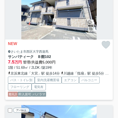
NEW
さいたま市西区大字西遊馬
サンパティーク Ｂ館
102
7.5
万円
管理/共益費5,000円
1階 / 51.69㎡ / 2LDK /築19年
京浜東北線「大宮」駅 徒歩14分
川越線「指扇」駅 徒歩5分
川越線
バス・トイレ別
室内洗濯機置場
エアコン
バルコニー
フローリング
電気有
敷礼0
即入居可
パノラマ
アパート