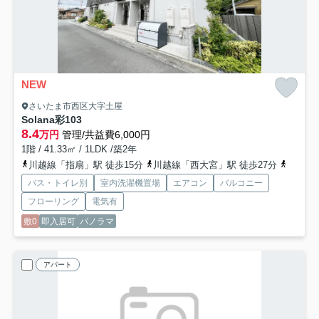
NEW
さいたま市西区大字土屋
Solana彩
103
8.4
万円
管理/共益費6,000円
1階 / 41.33㎡ / 1LDK /築2年
川越線「指扇」駅 徒歩15分
川越線「西大宮」駅 徒歩27分
川越線
バス・トイレ別
室内洗濯機置場
エアコン
バルコニー
フローリング
電気有
敷0
即入居可
パノラマ
アパート