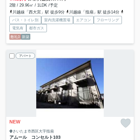
2階 / 29.96㎡ / 1LDK /予定
川越線「西大宮」駅 徒歩9分
川越線「指扇」駅 徒歩14分
高崎線「
バス・トイレ別
室内洗濯機置場
エアコン
フローリング
電気有
都市ガス
敷礼0
新築
アパート
NEW
さいたま市西区大字指扇
アムール コンセルト
103