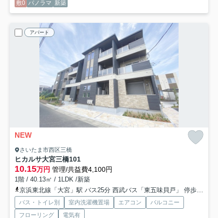
敷0
パノラマ
新築
アパート
NEW
さいたま市西区三橋
ヒカルサ大宮三橋
101
10.15
万円
管理/共益費4,100円
1階 / 40.13㎡ / 1LDK /新築
京浜東北線「大宮」駅 バス25分 西武バス「東五味貝戸」 停歩4分
バス・トイレ別
室内洗濯機置場
エアコン
バルコニー
フローリング
電気有