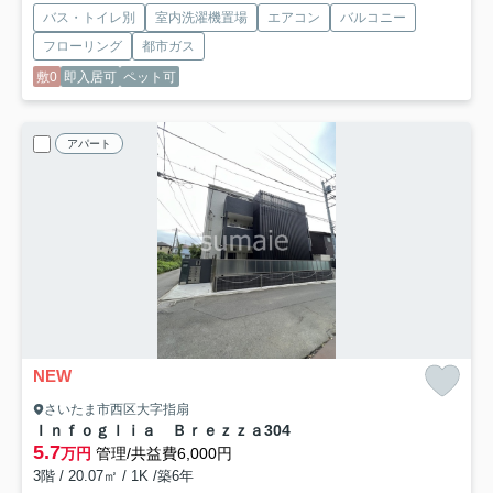
バス・トイレ別
室内洗濯機置場
エアコン
バルコニー
フローリング
都市ガス
敷0
即入居可
ペット可
アパート
NEW
さいたま市西区大字指扇
Ｉｎｆｏｇｌｉａ Ｂｒｅｚｚａ
304
5.7
万円
管理/共益費6,000円
3階 / 20.07㎡ / 1K /築6年