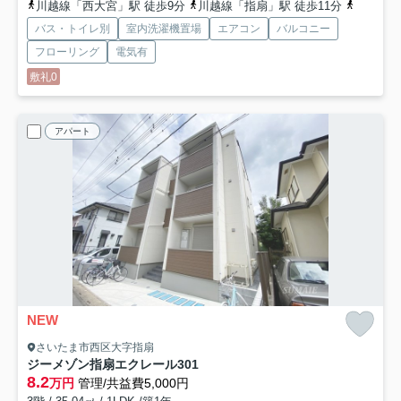
川越線「西大宮」駅 徒歩9分
川越線「指扇」駅 徒歩11分
川越線「
バス・トイレ別
室内洗濯機置場
エアコン
バルコニー
フローリング
電気有
敷礼0
アパート
NEW
さいたま市西区大字指扇
ジーメゾン指扇エクレール
301
8.2
万円
管理/共益費5,000円