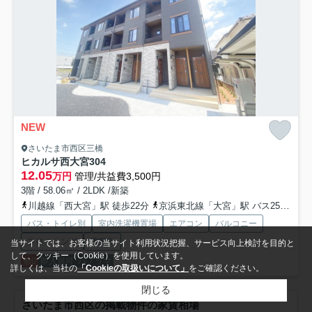
NEW
さいたま市西区三橋
ヒカルサ西大宮
304
12.05
万円
管理/共益費3,500円
3階 / 58.06㎡ / 2LDK /新築
川越線「西大宮」駅 徒歩22分
京浜東北線「大宮」駅 バス25分 「三橋６丁目」 停歩3分
バス・トイレ別
室内洗濯機置場
エアコン
バルコニー
フローリング
電気有
当サイトでは、お客様の当サイト利用状況把握、サービス向上検討を目的と
して、クッキー（Cookie）を使用しています。
敷0
即入居可
パノラマ
詳しくは、当社の
「Cookieの取扱いについて」
をご確認ください。
閉じる
さいたま市西区の掲載物件の家賃相場