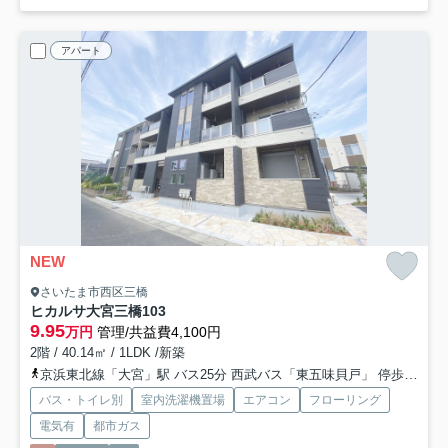
アパート
NEW
さいたま市西区三橋
ヒカルサ大宮三橋
103
9.95
万円
管理/共益費4,100円
2階 / 40.14㎡ / 1LDK /新築
京浜東北線「大宮」駅 バス25分 西武バス「東五味貝戸」 停歩4分
バス・トイレ別
室内洗濯機置場
エアコン
フローリング
電気有
都市ガス