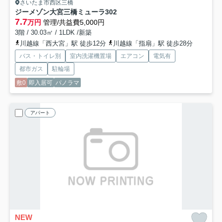
さいたま市西区三橋
ジーメゾン大宮三橋ミューラ
302
7.7
万円
管理/共益費5,000円
3階 / 30.03㎡ / 1LDK /新築
川越線「西大宮」駅 徒歩12分
川越線「指扇」駅 徒歩28分
バス・トイレ別
室内洗濯機置場
エアコン
電気有
都市ガス
駐輪場
敷0
即入居可
パノラマ
アパート
NEW