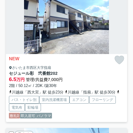
NEW
さいたま市西区大字指扇
セジュール彩 弐番館
202
6.5
万円
管理/共益費7,000円
2階 / 50.12㎡ / 2DK /築30年
川越線「西大宮」駅 徒歩23分
川越線「指扇」駅 徒歩30分
埼京線
バス・トイレ別
室内洗濯機置場
エアコン
フローリング
電気有
駐輪場
敷礼0
即入居可
パノラマ