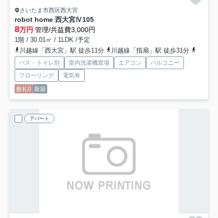
さいたま市西区西大宮
robot home 西大宮Ⅳ
105
8
万円
管理/共益費3,000円
1階 / 30.01㎡ / 1LDK /予定
川越線「西大宮」駅 徒歩11分
川越線「指扇」駅 徒歩31分
川越線「
バス・トイレ別
室内洗濯機置場
エアコン
バルコニー
フローリング
電気有
敷礼0
新築
アパート