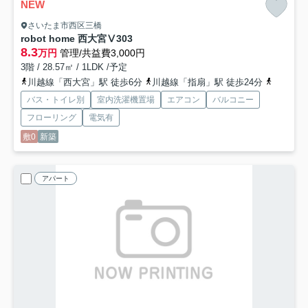
NEW
さいたま市西区三橋
robot home 西大宮Ⅴ
303
8.3
万円
管理/共益費3,000円
3階 / 28.57㎡ / 1LDK /予定
川越線「西大宮」駅 徒歩6分
川越線「指扇」駅 徒歩24分
川越線「
バス・トイレ別
室内洗濯機置場
エアコン
バルコニー
フローリング
電気有
敷0
新築
アパート