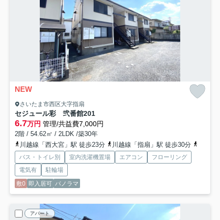
NEW
さいたま市西区大字指扇
セジュール彩 弐番館
201
6.7
万円
管理/共益費7,000円
2階 / 54.62㎡ / 2LDK /築30年
川越線「西大宮」駅 徒歩23分
川越線「指扇」駅 徒歩30分
埼京線
バス・トイレ別
室内洗濯機置場
エアコン
フローリング
電気有
駐輪場
敷0
即入居可
パノラマ
アパート