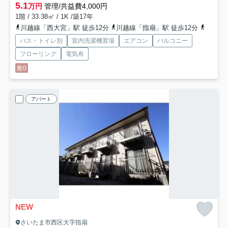
5.1
万円
管理/共益費4,000円
1階 / 33.38㎡ / 1K /築17年
川越線「西大宮」駅 徒歩12分
川越線「指扇」駅 徒歩12分
川越線
バス・トイレ別
室内洗濯機置場
エアコン
バルコニー
フローリング
電気有
敷0
アパート
NEW
さいたま市西区大字指扇