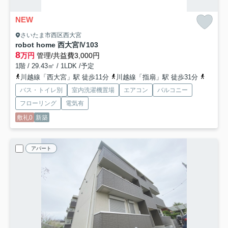
NEW
さいたま市西区西大宮
robot home 西大宮Ⅳ
103
8
万円
管理/共益費3,000円
1階 / 29.43㎡ / 1LDK /予定
川越線「西大宮」駅 徒歩11分
川越線「指扇」駅 徒歩31分
川越線「
バス・トイレ別
室内洗濯機置場
エアコン
バルコニー
フローリング
電気有
敷礼0
新築
アパート