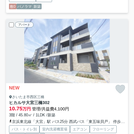
敷0
パノラマ
新築
アパート
NEW
さいたま市西区三橋
ヒカルサ大宮三橋
302
10.75
万円
管理/共益費4,100円
3階 / 45.80㎡ / 1LDK /新築
京浜東北線「大宮」駅 バス25分 西武バス「東五味貝戸」 停歩4分
バス・トイレ別
室内洗濯機置場
エアコン
フローリング