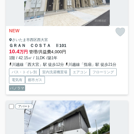
NEW
さいたま市西区西大宮
ＧＲＡＮ ＣＯＳＴＡ Ⅱ
101
10.4
万円
管理/共益費4,000円
1階 / 42.15㎡ / 1LDK /築1年
川越線「西大宮」駅 徒歩12分
川越線「指扇」駅 徒歩21分
バス・トイレ別
室内洗濯機置場
エアコン
フローリング
電気有
都市ガス
パノラマ
アパート