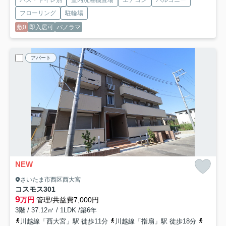
バス・トイレ別
室内洗濯機置場
エアコン
バルコニー
フローリング
駐輪場
敷0
即入居可
パノラマ
アパート
NEW
さいたま市西区西大宮
コスモス
301
9
万円
管理/共益費7,000円
3階 / 37.12㎡ / 1LDK /築6年
川越線「西大宮」駅 徒歩11分
川越線「指扇」駅 徒歩18分
川越線