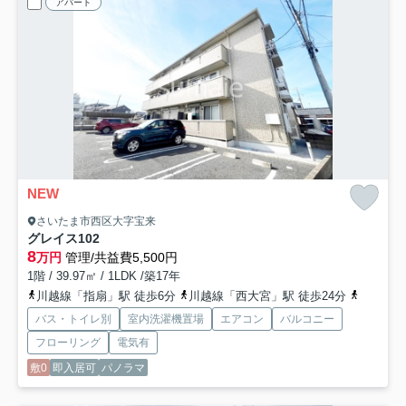
アパート
NEW
さいたま市西区大字宝来
グレイス
102
8
万円
管理/共益費5,500円
1階 / 39.97㎡ / 1LDK /築17年
川越線「指扇」駅 徒歩6分
川越線「西大宮」駅 徒歩24分
川越線「
バス・トイレ別
室内洗濯機置場
エアコン
バルコニー
フローリング
電気有
敷0
即入居可
パノラマ