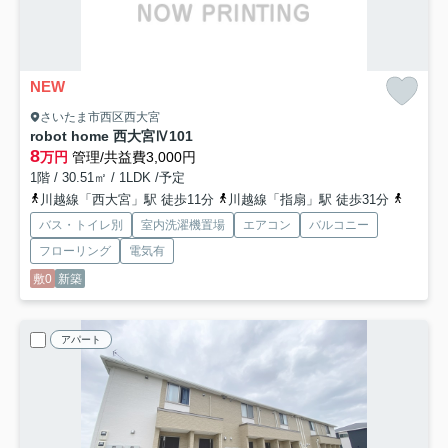
NEW
さいたま市西区西大宮
robot home 西大宮Ⅳ
101
8
万円
管理/共益費3,000円
1階 / 30.51㎡ / 1LDK /予定
川越線「西大宮」駅 徒歩11分
川越線「指扇」駅 徒歩31分
川越線「
バス・トイレ別
室内洗濯機置場
エアコン
バルコニー
フローリング
電気有
敷0
新築
アパート