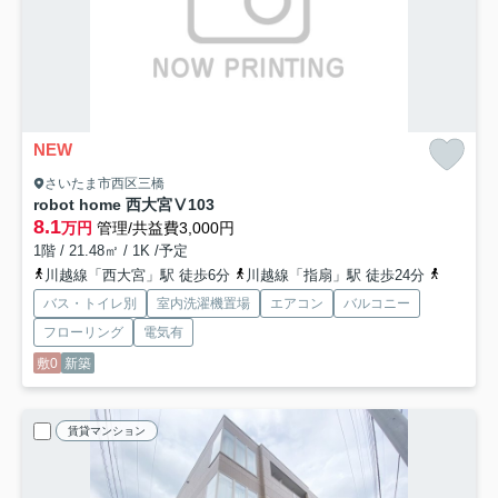
NEW
さいたま市西区三橋
robot home 西大宮Ⅴ
103
8.1
万円
管理/共益費3,000円
1階 / 21.48㎡ / 1K /予定
川越線「西大宮」駅 徒歩6分
川越線「指扇」駅 徒歩24分
川越線「
バス・トイレ別
室内洗濯機置場
エアコン
バルコニー
フローリング
電気有
敷0
新築
賃貸マンション