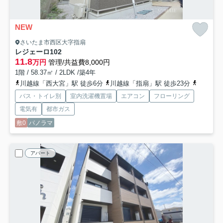
NEW
さいたま市西区大字指扇
レジェーロ
102
11.8
万円
管理/共益費8,000円
1階 / 58.37㎡ / 2LDK /築4年
川越線「西大宮」駅 徒歩6分
川越線「指扇」駅 徒歩23分
川越線「
バス・トイレ別
室内洗濯機置場
エアコン
フローリング
電気有
都市ガス
敷0
パノラマ
アパート