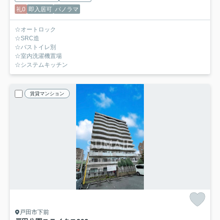
礼0
即入居可
パノラマ
☆オートロック
☆SRC造
☆バストイレ別
☆室内洗濯機置場
☆システムキッチン
賃貸マンション
戸田市下前