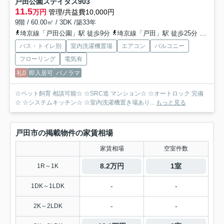
戸田公園ステイタス
903
11.5
万円
管理/共益費10,000円
9階 / 60.00㎡ / 3DK /築33年
埼京線「戸田公園」駅 徒歩9分
埼京線「戸田」駅 徒歩25分
埼京線
バス・トイレ別
室内洗濯機置場
エアコン
バルコニー
フローリング
電気有
礼0
即入居可
パノラマ
☆ペット飼育 相談可能☆ ☆SRC造 マンション☆ ☆オートロック 完備
☆ ☆システムキッチン☆ ☆室内洗濯機置き場あり...
もっと見る
戸田市の掲載物件の家賃相場
家賃相場
空室件数
8.2万円
1室
1R～1K
-
-
1DK～1LDK
-
-
2K～2LDK