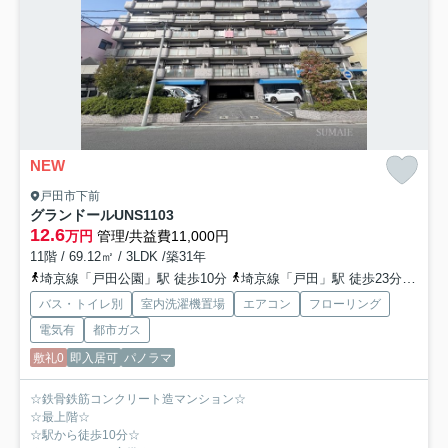
NEW
戸田市下前
グランドールUNS
1103
12.6
万円
管理/共益費11,000円
11階 / 69.12㎡ / 3LDK /築31年
埼京線「戸田公園」駅 徒歩10分
埼京線「戸田」駅 徒歩23分
京浜
バス・トイレ別
室内洗濯機置場
エアコン
フローリング
電気有
都市ガス
敷礼0
即入居可
パノラマ
☆鉄骨鉄筋コンクリート造マンション☆
☆最上階☆
☆駅から徒歩10分☆