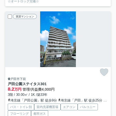
☆オートロック完備☆
賃貸マンション
戸田市下前
戸田公園ステイタス
301
8.2
万円
管理/共益費4,000円
3階 / 30.00㎡ / 1K /築33年
埼京線「戸田公園」駅 徒歩9分
埼京線「戸田」駅 徒歩25分
埼京線
バス・トイレ別
室内洗濯機置場
エアコン
バルコニー
フローリング
都市ガス