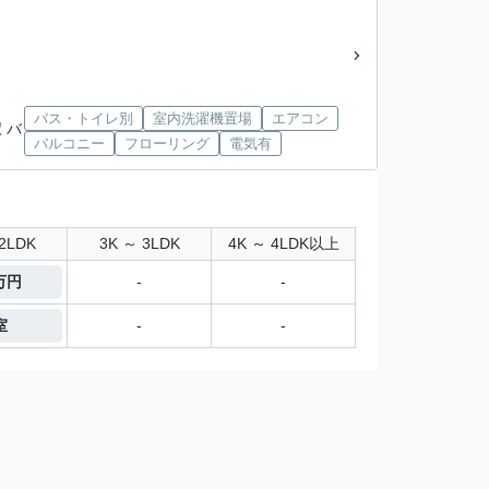
」
バス・トイレ別
室内洗濯機置場
エアコン
 バ
バルコニー
フローリング
電気有
2LDK
3K ～ 3LDK
4K ～ 4LDK以上
2万円
-
-
室
-
-