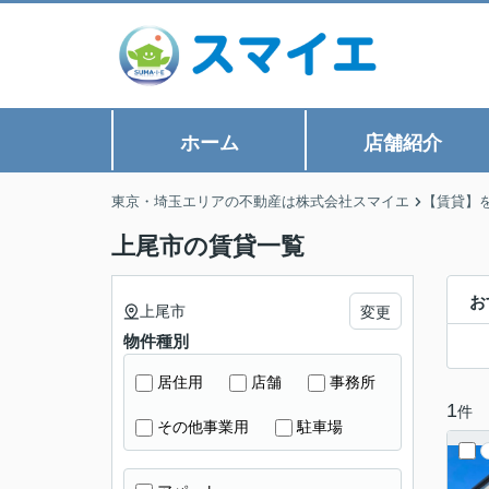
ホーム
店舗紹介
東京・埼玉エリアの不動産は株式会社スマイエ
【賃貸】
上尾市の賃貸一覧
お
上尾市
変更
物件種別
居住用
店舗
事務所
1
件
その他事業用
駐車場