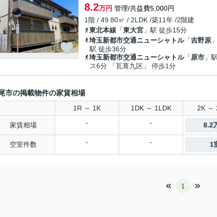
8.2
万円
管理/共益費5,000円
1階 / 49.80㎡ / 2LDK /築11年 /2階建
東北本線
「
東大宮
」駅 徒歩15分
埼玉新都市交通ニューシャトル
「
吉野原
駅 徒歩36分
埼玉新都市交通ニューシャトル
「
原市
」駅
ス6分 「瓦葺九区」 停歩1分
尾市の掲載物件の家賃相場
1R ～ 1K
1DK ～ 1LDK
2K ～ 
-
-
家賃相場
8.
-
-
空室件数
1
1