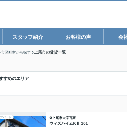
スタッフ紹介
お客様の声
会
上尾市の賃貸一覧
を市区町村から探す
すすめのエリア
アパート
上尾市
大字瓦葺
ウィズハイムKⅡ 101