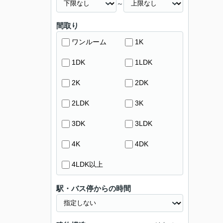
～
間取り
ワンルーム
1K
1DK
1LDK
2K
2DK
2LDK
3K
3DK
3LDK
4K
4DK
4LDK以上
駅・バス停からの時間