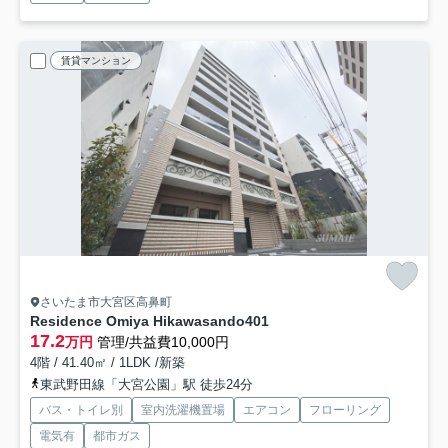
賃貸マンション
さいたま市大宮区高鼻町
Residence Omiya Hikawasando
401
17.2
万円
管理/共益費10,000円
4階 / 41.40㎡ / 1LDK /新築
東武野田線「大宮公園」駅 徒歩24分
バス・トイレ別
室内洗濯機置場
エアコン
フローリング
電気有
都市ガス