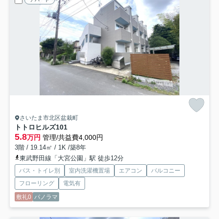
さいたま市北区盆栽町
トトロヒルズ
101
5.8
万円
管理/共益費4,000円
3階 / 19.14㎡ / 1K /築8年
東武野田線「大宮公園」駅 徒歩12分
バス・トイレ別
室内洗濯機置場
エアコン
バルコニー
フローリング
電気有
敷礼0
パノラマ