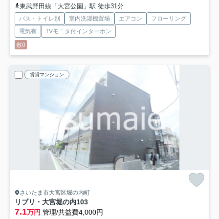
東武野田線「大宮公園」駅 徒歩31分
バス・トイレ別
室内洗濯機置場
エアコン
フローリング
電気有
TVモニタ付インターホン
敷0
賃貸マンション
さいたま市大宮区堀の内町
リブリ・大宮堀の内
103
7.1
万円
管理/共益費4,000円