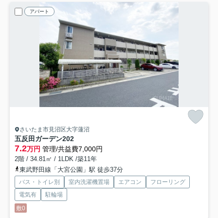
アパート
さいたま市見沼区大字蓮沼
五反田ガーデン
202
7.2
万円
管理/共益費7,000円
2階 / 34.81㎡ / 1LDK /築11年
東武野田線「大宮公園」駅 徒歩37分
バス・トイレ別
室内洗濯機置場
エアコン
フローリング
電気有
駐輪場
敷0