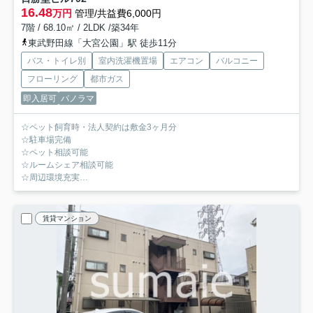
16.48
万円
管理/共益費6,000円
7階 / 68.10㎡ / 2LDK /築34年
東武野田線「大宮公園」駅 徒歩11分
バス・トイレ別
室内洗濯機置場
エアコン
バルコニー
フローリング
都市ガス
即入居可
パノラマ
☆ペット飼育時・法人契約は敷金3ヶ月分
☆駐車場完備
☆ペット相談可能
☆ルームシェア相談可能
☆周辺環境充実
☆角部屋
賃貸マンション