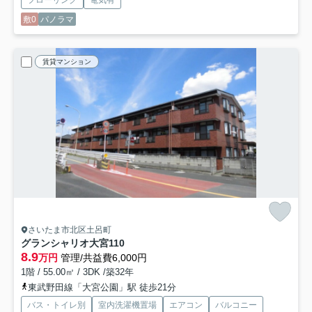
敷0
パノラマ
賃貸マンション
さいたま市北区土呂町
グランシャリオ大宮
110
8.9
万円
管理/共益費6,000円
1階 / 55.00㎡ / 3DK /築32年
東武野田線「大宮公園」駅 徒歩21分
バス・トイレ別
室内洗濯機置場
エアコン
バルコニー