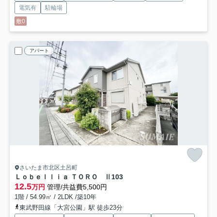
電気有
駐輪場
敷0
アパート
さいたま市北区土呂町
Ｌｏｂｅｌｌｉａ ＴＯＲＯ Ⅱ
103
12.5
万円
管理/共益費5,500円
1階 / 54.99㎡ / 2LDK /築10年
東武野田線「大宮公園」駅 徒歩23分