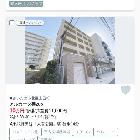
即入居可
パノラマ
賃貸マンション
さいたま市北区土呂町
アルカータ壽
205
10
万円
管理/共益費11,000円
2階 / 30.40㎡ / 1K /築17年
東武野田線「大宮公園」駅 徒歩14分
バス・トイレ別
室内洗濯機置場
エアコン
バルコニー
フローリング
電気有