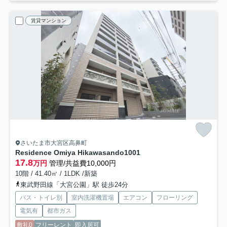
賃貸マンション
さいたま市大宮区高鼻町
Residence Omiya Hikawasando
1001
17.8
万円
管理/共益費10,000円
10階 / 41.40㎡ / 1LDK /新築
東武野田線「大宮公園」駅 徒歩24分
バス・トイレ別
室内洗濯機置場
エアコン
フローリング
電気有
都市ガス
敷礼0
フリーレント
即入居可