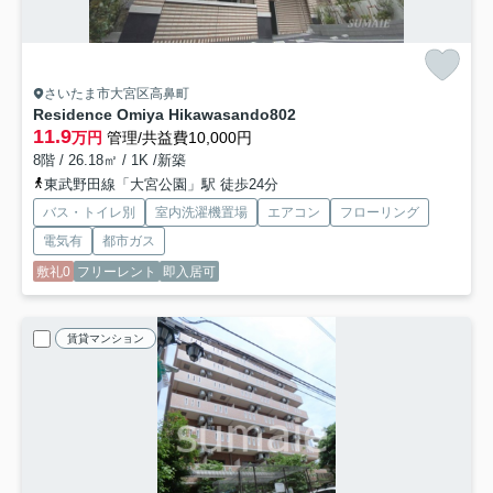
さいたま市大宮区高鼻町
Residence Omiya Hikawasando
802
11.9
万円
管理/共益費10,000円
8階 / 26.18㎡ / 1K /新築
東武野田線「大宮公園」駅 徒歩24分
バス・トイレ別
室内洗濯機置場
エアコン
フローリング
電気有
都市ガス
敷礼0
フリーレント
即入居可
賃貸マンション