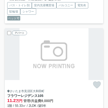
バス・トイレ別
室内洗濯機置場
バルコニー
電気有
駐輪場
シャワー
ペット可
アパート
さいたま市見沼区大和田町
フラワーレジデンス
105
11.2
万円
管理/共益費8,000円
1階 / 55.33㎡ / 2LDK /築5年