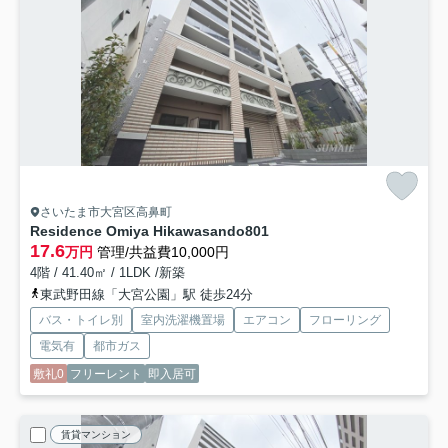
さいたま市大宮区高鼻町
Residence Omiya Hikawasando
801
17.6
万円
管理/共益費10,000円
4階 / 41.40㎡ / 1LDK /新築
東武野田線「大宮公園」駅 徒歩24分
バス・トイレ別
室内洗濯機置場
エアコン
フローリング
電気有
都市ガス
敷礼0
フリーレント
即入居可
賃貸マンション