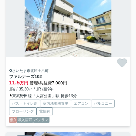
さいたま市北区土呂町
ファルナーズ
102
11.5
万円
管理/共益費7,000円
1階 / 35.30㎡ / 1R /築9年
東武野田線「大宮公園」駅 徒歩13分
バス・トイレ別
室内洗濯機置場
エアコン
バルコニー
フローリング
電気有
敷0
即入居可
パノラマ