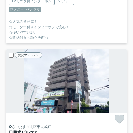
TVモニタ付インターホン
シャワー
即入居可
パノラマ
☆人気の角部屋！
☆モニター付きインターホンで安心！
☆使いやすい2K
☆収納付きの独立洗面台
賃貸マンション
さいたま市北区東大成町
日勝堂ビル
702