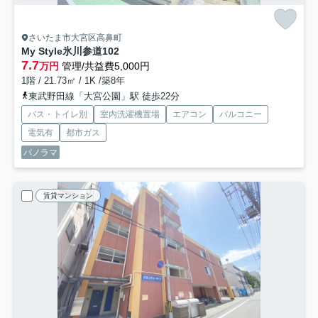
さいたま市大宮区高鼻町
My Style氷川参道
102
7.7
万円
管理/共益費5,000円
1階 / 21.73㎡ / 1K /築8年
東武野田線「大宮公園」駅 徒歩22分
バス・トイレ別
室内洗濯機置場
エアコン
バルコニー
電気有
都市ガス
パノラマ
賃貸マンション