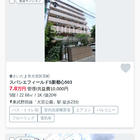
賃貸マンション
さいたま市大宮区宮町
スパシエフィールドS新都心
503
7.8
万円
管理/共益費10,000円
5階 / 22.68㎡ / 1K /築20年
東武野田線「大宮公園」駅 徒歩23分
バス・トイレ別
室内洗濯機置場
エアコン
バルコニー
フローリング
電気有
アパート