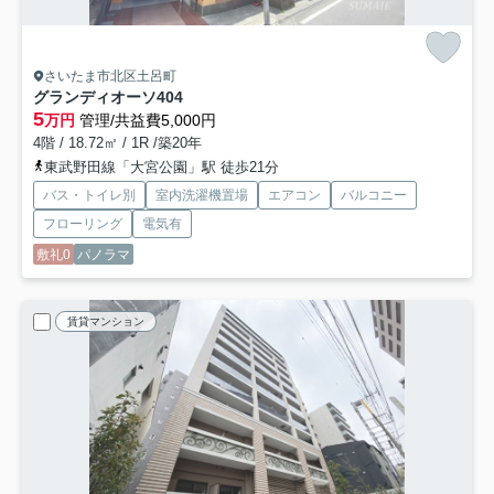
さいたま市北区土呂町
グランディオーソ
404
5
万円
管理/共益費5,000円
4階 / 18.72㎡ / 1R /築20年
東武野田線「大宮公園」駅 徒歩21分
バス・トイレ別
室内洗濯機置場
エアコン
バルコニー
フローリング
電気有
敷礼0
パノラマ
賃貸マンション