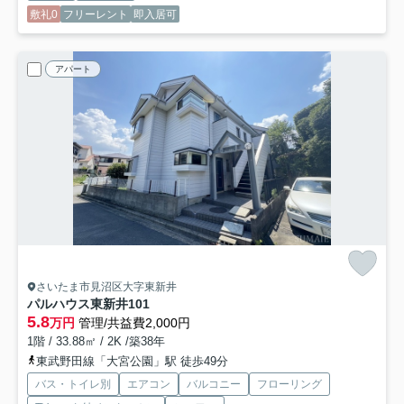
敷礼0
フリーレント
即入居可
アパート
さいたま市見沼区大字東新井
パルハウス東新井
101
5.8
万円
管理/共益費2,000円
1階 / 33.88㎡ / 2K /築38年
東武野田線「大宮公園」駅 徒歩49分
バス・トイレ別
エアコン
バルコニー
フローリング