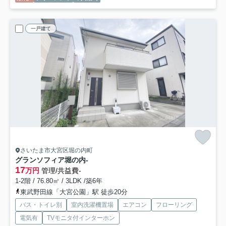
一戸建て
さいたま市大宮区堀の内町
グランソフィア堀の内
-
17
万円
管理/共益費-
1-2階 / 76.80㎡ / 3LDK /築6年
東武野田線「大宮公園」駅 徒歩20分
バス・トイレ別
室内洗濯機置場
エアコン
フローリング
電気有
TVモニタ付インターホン