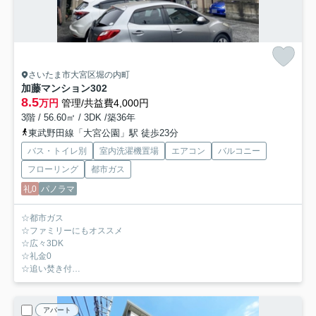
さいたま市大宮区堀の内町
加藤マンション
302
8.5
万円
管理/共益費4,000円
3階 / 56.60㎡ / 3DK /築36年
東武野田線「大宮公園」駅 徒歩23分
バス・トイレ別
室内洗濯機置場
エアコン
バルコニー
フローリング
都市ガス
礼0
パノラマ
☆都市ガス
☆ファミリーにもオススメ
☆広々3DK
☆礼金0
☆追い焚き付
☆駐車場付き
アパート