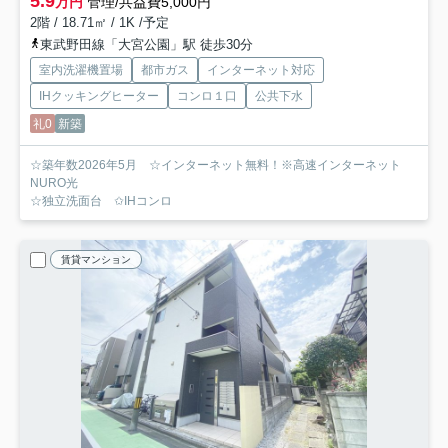
5.9
万円
管理/共益費5,000円
2階 / 18.71㎡ / 1K /予定
東武野田線「大宮公園」駅 徒歩30分
室内洗濯機置場
都市ガス
インターネット対応
IHクッキングヒーター
コンロ１口
公共下水
礼0
新築
☆築年数2026年5月 ☆インターネット無料！※高速インターネット
NURO光
☆独立洗面台 ✩IHコンロ
賃貸マンション