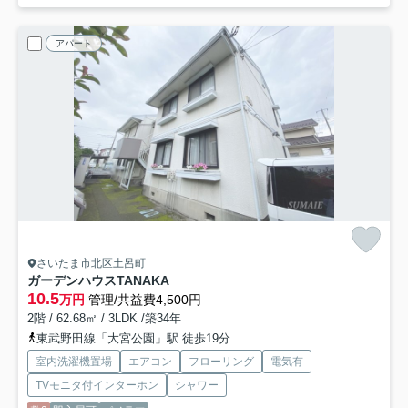
アパート
さいたま市北区土呂町
ガーデンハウスTANAKA
10.5
万円
管理/共益費4,500円
2階 / 62.68㎡ / 3LDK /築34年
東武野田線「大宮公園」駅 徒歩19分
室内洗濯機置場
エアコン
フローリング
電気有
TVモニタ付インターホン
シャワー