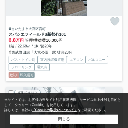
さいたま市大宮区宮町
スパシエフィールドS新都心
101
6.8
万円
管理/共益費10,000円
1階 / 22.68㎡ / 1K /築20年
東武野田線「大宮公園」駅 徒歩23分
バス・トイレ別
室内洗濯機置場
エアコン
バルコニー
フローリング
電気有
敷礼0
即入居可
賃貸マンション
当サイトでは、お客様の当サイト利用状況把握、サービス向上検討を目的と
して、クッキー（Cookie）を使用しています。
詳しくは、当社の
「Cookieの取扱いについて」
をご確認ください。
閉じる