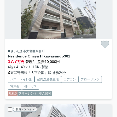
さいたま市大宮区高鼻町
Residence Omiya Hikawasando
901
17.7
万円
管理/共益費10,000円
4階 / 41.40㎡ / 1LDK /新築
東武野田線「大宮公園」駅 徒歩24分
バス・トイレ別
室内洗濯機置場
エアコン
フローリング
電気有
都市ガス
敷礼0
フリーレント
即入居可
賃貸マンション