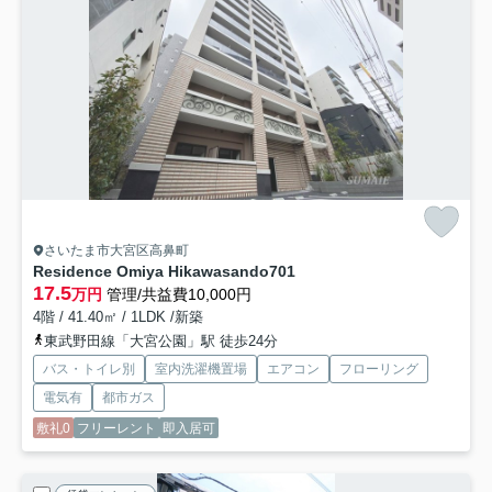
さいたま市大宮区高鼻町
Residence Omiya Hikawasando
701
17.5
万円
管理/共益費10,000円
4階 / 41.40㎡ / 1LDK /新築
東武野田線「大宮公園」駅 徒歩24分
バス・トイレ別
室内洗濯機置場
エアコン
フローリング
電気有
都市ガス
敷礼0
フリーレント
即入居可