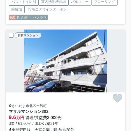
バス・トイレ別
室内洗濯機置場
バルコニー
フローリング
駐輪場
TVモニタ付インターホン
敷0
即入居可
パノラマ
賃貸マンション
さいたま市北区土呂町
マサルマンション
302
9.6
万円
管理/共益費3,000円
3階 / 61.60㎡ / 3LDK /築31年
東武野田線「大宮公園」駅 徒歩20分