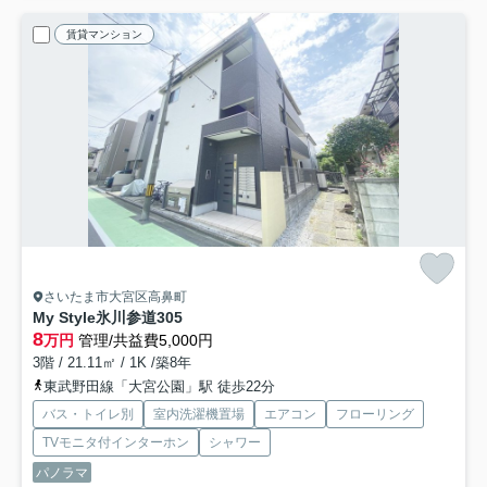
賃貸マンション
さいたま市大宮区高鼻町
My Style氷川参道
305
8
万円
管理/共益費5,000円
3階 / 21.11㎡ / 1K /築8年
東武野田線「大宮公園」駅 徒歩22分
バス・トイレ別
室内洗濯機置場
エアコン
フローリング
TVモニタ付インターホン
シャワー
パノラマ