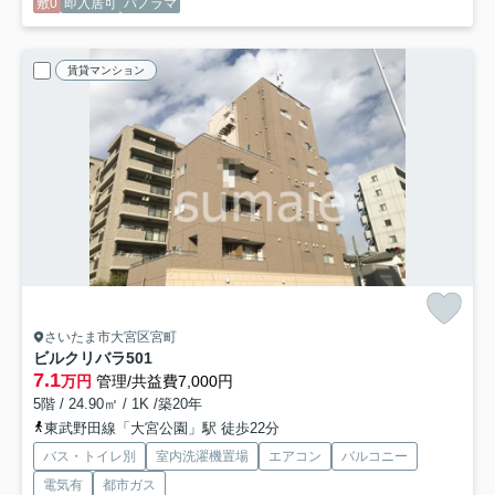
敷0
即入居可
パノラマ
賃貸マンション
さいたま市大宮区宮町
ビルクリバラ
501
7.1
万円
管理/共益費7,000円
5階 / 24.90㎡ / 1K /築20年
東武野田線「大宮公園」駅 徒歩22分
バス・トイレ別
室内洗濯機置場
エアコン
バルコニー
電気有
都市ガス