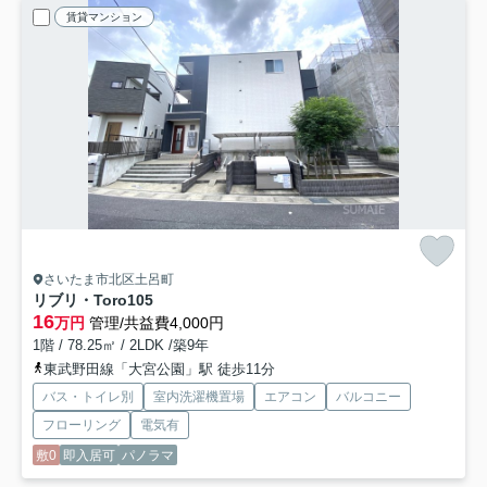
賃貸マンション
さいたま市北区土呂町
リブリ・Toro
105
16
万円
管理/共益費4,000円
1階 / 78.25㎡ / 2LDK /築9年
東武野田線「大宮公園」駅 徒歩11分
バス・トイレ別
室内洗濯機置場
エアコン
バルコニー
フローリング
電気有
敷0
即入居可
パノラマ