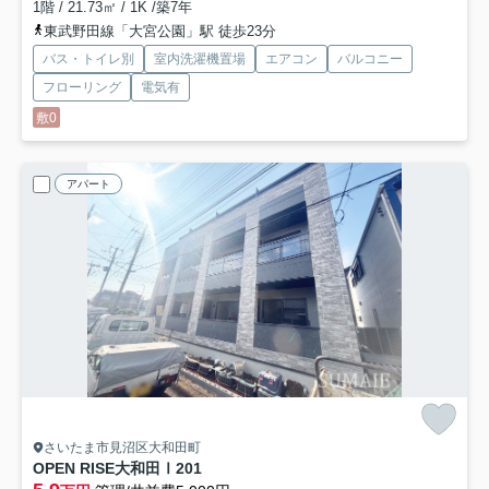
1階 / 21.73㎡ / 1K /築7年
東武野田線「大宮公園」駅 徒歩23分
バス・トイレ別
室内洗濯機置場
エアコン
バルコニー
フローリング
電気有
敷0
アパート
さいたま市見沼区大和田町
OPEN RISE大和田Ⅰ
201