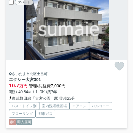
アパート
さいたま市北区土呂町
エクシー大宮
301
10.7
万円
管理/共益費7,000円
3階 / 40.84㎡ / 1LDK /築7年
東武野田線「大宮公園」駅 徒歩23分
バス・トイレ別
室内洗濯機置場
エアコン
バルコニー
フローリング
都市ガス
敷0
即入居可