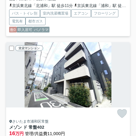
京浜東北線「北浦和」駅 徒歩11分
京浜東北線「浦和」駅 徒歩22分
バス・トイレ別
室内洗濯機置場
エアコン
フローリング
電気有
都市ガス
敷0
即入居可
パノラマ
賃貸マンション
さいたま市浦和区常盤
メゾン ド 常盤
402
16
万円
管理/共益費11,000円