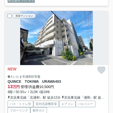
即入居可
パノラマ
賃貸マンション
NEW
さいたま市浦和区常盤
QUINCE TOKIWA URAWA
403
13
万円
管理/共益費10,500円
4階 / 50.93㎡ / 2LDK /築19年
京浜東北線「北浦和」駅 徒歩12分
京浜東北線「浦和」駅 徒歩18分
バス・トイレ別
室内洗濯機置場
エアコン
バルコニー
フローリング
都市ガス