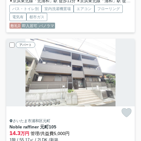
京浜東北線「北浦和」駅 徒歩11分
京浜東北線「浦和」駅 徒歩22分
バス・トイレ別
室内洗濯機置場
エアコン
フローリング
電気有
都市ガス
敷礼0
即入居可
パノラマ
アパート
さいたま市浦和区元町
Noble raffiner 元町
105
14.3
万円
管理/共益費5,000円
1階 / 55.17㎡ / 2LDK /新築