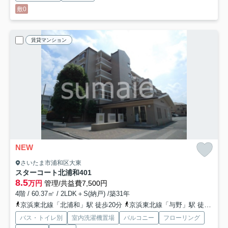
敷0
賃貸マンション
NEW
さいたま市浦和区大東
スターコート北浦和
401
8.5
万円
管理/共益費7,500円
4階 / 60.37㎡ / 2LDK＋S(納戸) /築31年
京浜東北線「北浦和」駅 徒歩20分
京浜東北線「与野」駅 徒歩27分
バス・トイレ別
室内洗濯機置場
バルコニー
フローリング