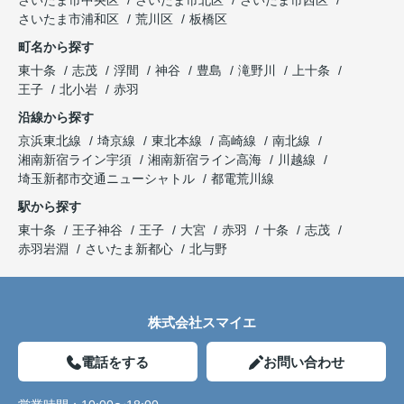
さいたま市中央区
さいたま市北区
さいたま市西区
さいたま市浦和区
荒川区
板橋区
町名から探す
東十条
志茂
浮間
神谷
豊島
滝野川
上十条
王子
北小岩
赤羽
沿線から探す
京浜東北線
埼京線
東北本線
高崎線
南北線
湘南新宿ライン宇須
湘南新宿ライン高海
川越線
埼玉新都市交通ニューシャトル
都電荒川線
駅から探す
東十条
王子神谷
王子
大宮
赤羽
十条
志茂
赤羽岩淵
さいたま新都心
北与野
株式会社スマイエ
電話をする
お問い合わせ