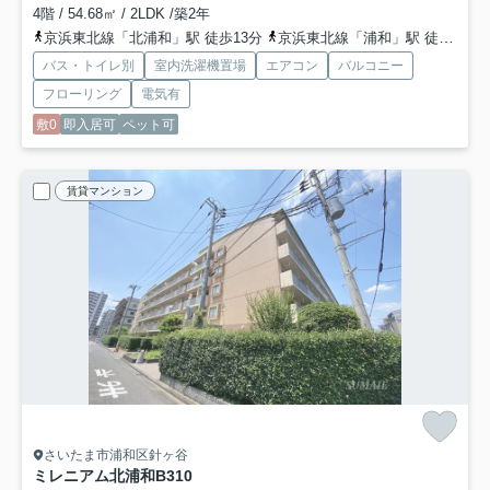
4階 / 54.68㎡ / 2LDK /築2年
京浜東北線「北浦和」駅 徒歩13分
京浜東北線「浦和」駅 徒歩20分
バス・トイレ別
室内洗濯機置場
エアコン
バルコニー
フローリング
電気有
敷0
即入居可
ペット可
賃貸マンション
さいたま市浦和区針ヶ谷
ミレニアム北浦和
B310