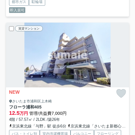
都市ガス
駐輪場
即入居可
賃貸マンション
NEW
さいたま市浦和区上木崎
フローラ浦和
405
12.5
万円
管理/共益費7,000円
4階 / 57.57㎡ / 2LDK /築26年
京浜東北線「与野」駅 徒歩6分
京浜東北線「さいたま新都心」駅 徒歩18分
バス・トイレ別
室内洗濯機置場
バルコニー
フローリング