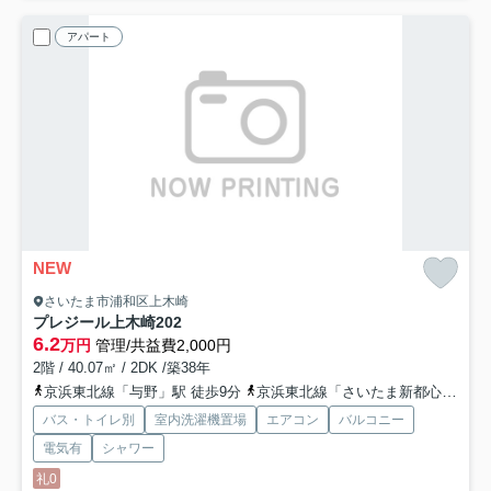
アパート
NEW
さいたま市浦和区上木崎
プレジール上木崎
202
6.2
万円
管理/共益費2,000円
2階 / 40.07㎡ / 2DK /築38年
京浜東北線「与野」駅 徒歩9分
京浜東北線「さいたま新都心」駅 徒歩20分
バス・トイレ別
室内洗濯機置場
エアコン
バルコニー
電気有
シャワー
礼0