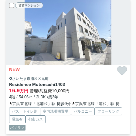
賃貸マンション
NEW
さいたま市浦和区元町
Residence Motomachi
1403
16.9
万円
管理/共益費10,000円
4階 / 54.06㎡ / 2LDK /築3年
京浜東北線「北浦和」駅 徒歩9分
京浜東北線「浦和」駅 徒歩21分
バス・トイレ別
室内洗濯機置場
バルコニー
フローリング
電気有
都市ガス
パノラマ