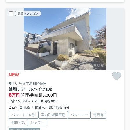
賃貸マンション
NEW
さいたま市浦和区領家
浦和テアールハイツ
102
8
万円
管理/共益費5,300円
1階 / 51.84㎡ / 2LDK /築38年
京浜東北線「北浦和」駅 徒歩15分
バス・トイレ別
室内洗濯機置場
バルコニー
電気有
都市ガス
シャワー