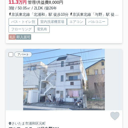
11.3
万円
管理/共益費8,000円
3階 / 50.05㎡ / 2LDK /築26年
京浜東北線「北浦和」駅 徒歩10分
京浜東北線「与野」駅 徒歩9分
バス・トイレ別
室内洗濯機置場
エアコン
バルコニー
フローリング
電気有
礼0
即入居可
アパート
さいたま市浦和区元町