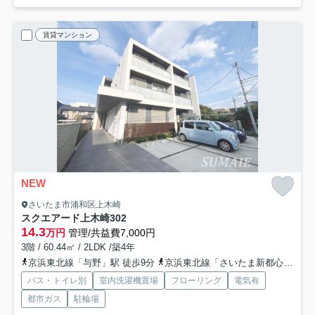
賃貸マンション
NEW
さいたま市浦和区上木崎
スクエアード上木崎
302
14.3
万円
管理/共益費7,000円
3階 / 60.44㎡ / 2LDK /築4年
京浜東北線「与野」駅 徒歩9分
京浜東北線「さいたま新都心」駅 徒歩16分
バス・トイレ別
室内洗濯機置場
フローリング
電気有
都市ガス
駐輪場