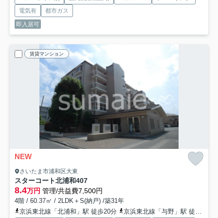
電気有
都市ガス
即入居可
賃貸マンション
NEW
さいたま市浦和区大東
スターコート北浦和
407
8.4
万円
管理/共益費7,500円
4階 / 60.37㎡ / 2LDK＋S(納戸) /築31年
京浜東北線「北浦和」駅 徒歩20分
京浜東北線「与野」駅 徒歩27分