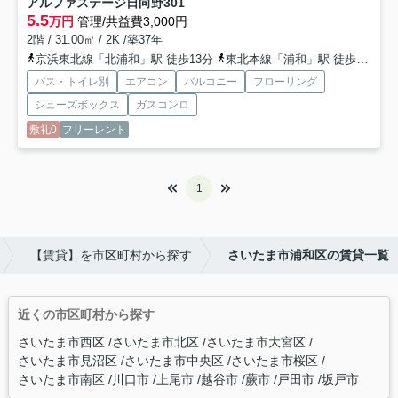
アルファステージ日向野
301
5.5
万円
管理/共益費3,000円
2階 / 31.00㎡ / 2K /築37年
京浜東北線「北浦和」駅 徒歩13分
東北本線「浦和」駅 徒歩23分
バス・トイレ別
エアコン
バルコニー
フローリング
シューズボックス
ガスコンロ
敷礼0
フリーレント
1
【賃貸】を市区町村から探す
さいたま市浦和区の賃貸一覧
近くの市区町村から探す
さいたま市西区
さいたま市北区
さいたま市大宮区
さいたま市見沼区
さいたま市中央区
さいたま市桜区
さいたま市南区
川口市
上尾市
越谷市
蕨市
戸田市
坂戸市