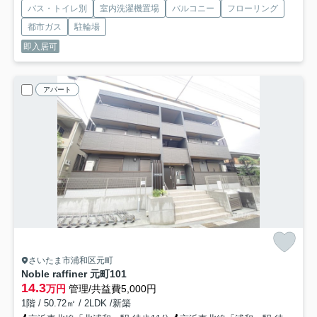
バス・トイレ別
室内洗濯機置場
バルコニー
フローリング
都市ガス
駐輪場
即入居可
アパート
さいたま市浦和区元町
Noble raffiner 元町
101
14.3
万円
管理/共益費5,000円
1階 / 50.72㎡ / 2LDK /新築