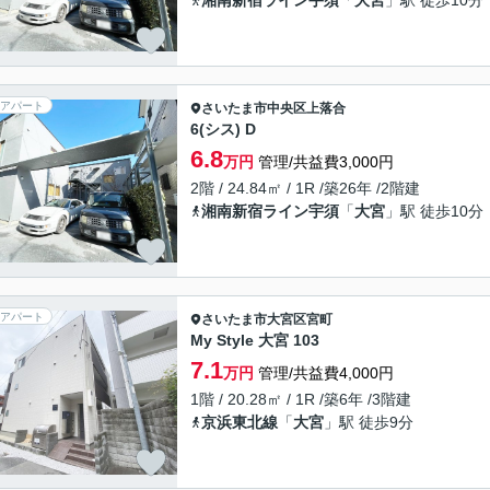
湘南新宿ライン宇須
「
大宮
」駅 徒歩10分
アパート
さいたま市中央区
上落合
6(シス) D
6.8
万円
管理/共益費3,000円
2階 / 24.84㎡ / 1R /築26年 /2階建
湘南新宿ライン宇須
「
大宮
」駅 徒歩10分
アパート
さいたま市大宮区
宮町
My Style 大宮 103
7.1
万円
管理/共益費4,000円
1階 / 20.28㎡ / 1R /築6年 /3階建
京浜東北線
「
大宮
」駅 徒歩9分