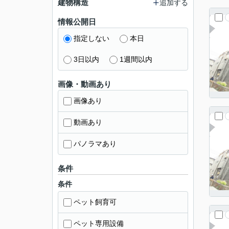
建物構造
追加する
情報公開日
指定しない
本日
3日以内
1週間以内
画像・動画あり
画像あり
動画あり
パノラマあり
条件
条件
ペット飼育可
ペット専用設備