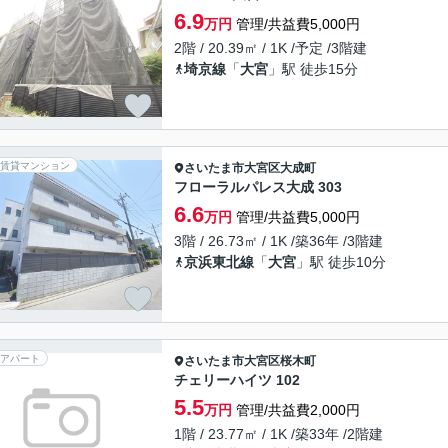
6.9
万円
管理/共益費5,000円
2階 / 20.39㎡ / 1K /予定 /3階建
埼京線
「
大宮
」駅 徒歩15分
賃貸マンション
さいたま市大宮区
大成町
フローラルパレス大成 303
6.6
万円
管理/共益費5,000円
3階 / 26.73㎡ / 1K /築36年 /3階建
京浜東北線
「
大宮
」駅 徒歩10分
アパート
さいたま市大宮区
桜木町
チェリーハイツ 102
5.5
万円
管理/共益費2,000円
1階 / 23.77㎡ / 1K /築33年 /2階建