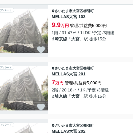
アパート
さいたま市大宮区
櫛引町
MELLAS大宮 103
9.9
万円
管理/共益費5,000円
1階 / 31.47㎡ / 1LDK /予定 /3階建
埼京線
「
大宮
」駅 徒歩15分
アパート
さいたま市大宮区
櫛引町
MELLAS大宮 201
7
万円
管理/共益費5,000円
2階 / 20.18㎡ / 1K /予定 /3階建
埼京線
「
大宮
」駅 徒歩15分
アパート
さいたま市大宮区
櫛引町
MELLAS大宮 202