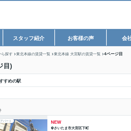
スタッフ紹介
お客様の声
会
4ページ目
から探す
東北本線の賃貸一覧
東北本線 大宮駅の賃貸一覧
ジ目)
すすめの駅
件
アパート
NEW
さいたま市大宮区
下町