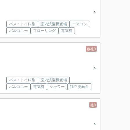
バス・トイレ別
室内洗濯機置場
エアコン
バルコニー
フローリング
電気有
敷礼0
バス・トイレ別
室内洗濯機置場
バルコニー
電気有
シャワー
独立洗面台
礼0