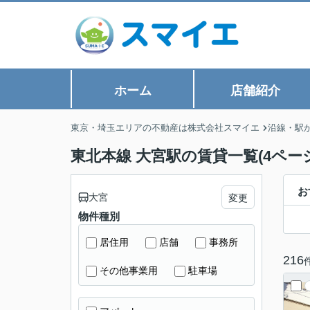
ホーム
店舗紹介
東京・埼玉エリアの不動産は株式会社スマイエ
沿線・駅
東北本線 大宮駅の賃貸一覧(4ペー
お
大宮
変更
物件種別
居住用
店舗
事務所
216
その他事業用
駐車場