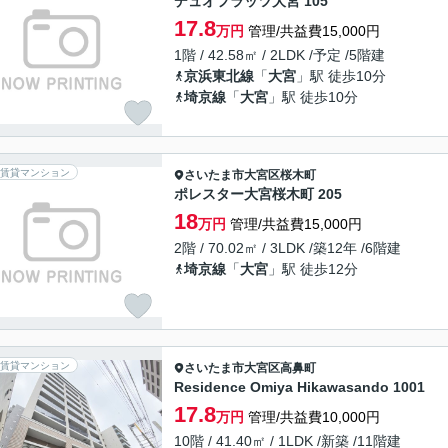
デュオフラッツ大宮 105
17.8
万円
管理/共益費15,000円
1階 / 42.58㎡ / 2LDK /予定 /5階建
京浜東北線
「
大宮
」駅 徒歩10分
埼京線
「
大宮
」駅 徒歩10分
賃貸マンション
さいたま市大宮区
桜木町
ポレスター大宮桜木町 205
18
万円
管理/共益費15,000円
2階 / 70.02㎡ / 3LDK /築12年 /6階建
埼京線
「
大宮
」駅 徒歩12分
賃貸マンション
さいたま市大宮区
高鼻町
Residence Omiya Hikawasando 1001
17.8
万円
管理/共益費10,000円
10階 / 41.40㎡ / 1LDK /新築 /11階建