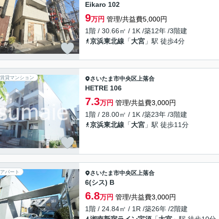
Eikaro 102
9
万円
管理/共益費5,000円
1階 / 30.66㎡ / 1K /築12年 /3階建
京浜東北線
「
大宮
」駅 徒歩4分
賃貸マンション
さいたま市中央区
上落合
HETRE 106
7.3
万円
管理/共益費3,000円
1階 / 28.00㎡ / 1K /築23年 /3階建
京浜東北線
「
大宮
」駅 徒歩11分
アパート
さいたま市中央区
上落合
6(シス) B
6.8
万円
管理/共益費3,000円
1階 / 24.84㎡ / 1R /築26年 /2階建