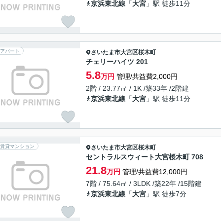
京浜東北線
「
大宮
」駅 徒歩11分
アパート
さいたま市大宮区
桜木町
チェリーハイツ 201
5.8
万円
管理/共益費2,000円
2階 / 23.77㎡ / 1K /築33年 /2階建
京浜東北線
「
大宮
」駅 徒歩11分
賃貸マンション
さいたま市大宮区
桜木町
セントラルスウィート大宮桜木町 708
21.8
万円
管理/共益費12,000円
7階 / 75.64㎡ / 3LDK /築22年 /15階建
京浜東北線
「
大宮
」駅 徒歩7分