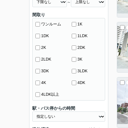
～
間取り
ワンルーム
1K
1DK
1LDK
2K
2DK
2LDK
3K
3DK
3LDK
4K
4DK
4LDK以上
駅・バス停からの時間