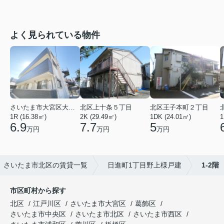
よく見られている物件
さいたま市大宮区大成町１丁目
北区上十条５丁目
北区王子本町２丁目
1R (16.38㎡)
2K (29.49㎡)
1DK (24.01㎡)
1
6.9
7.7
5
万円
万円
万円
さいたま市北区の賃貸一覧
日進町1丁目野上様戸建
1-2階
市区町村から探す
北区
江戸川区
さいたま市大宮区
葛飾区
さいたま市中央区
さいたま市北区
さいたま市西区