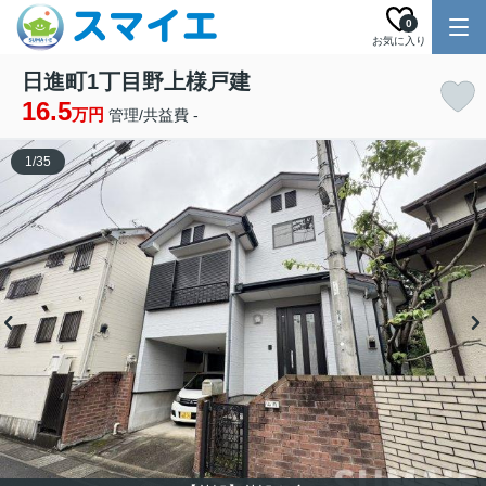
0
お気に入り
日進町1丁目野上様戸建
16.5
万円
管理/共益費 -
1
/
35