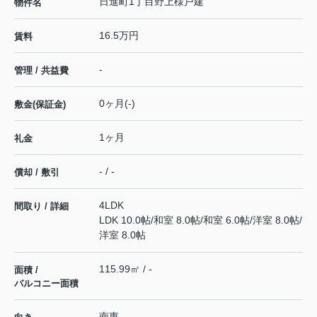
日進町1丁目野上様戸建
物件名
16.5万円
賃料
-
管理 / 共益費
0ヶ月(-)
敷金(保証金)
1ヶ月
礼金
- / -
償却 / 敷引
4LDK
間取り / 詳細
LDK 10.0帖
/
和室 8.0帖
/
和室 6.0帖
/
洋室 8.0帖
/
洋室 8.0帖
115.99㎡ / -
面積 /
バルコニー面積
南東