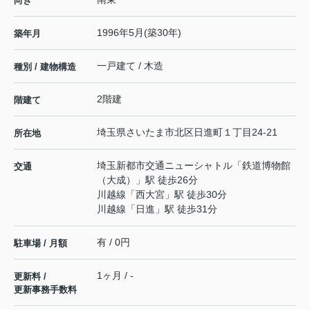
向き
1996年5月(築30年)
築年月
一戸建て / 木造
種別 / 建物構造
2階建
階建て
埼玉県
さいたま市北区
日進町
１丁目24-21
所在地
埼玉新都市交通ニューシャトル
「
鉄道博物館
交通
（大成）
」駅 徒歩26分
川越線
「
西大宮
」駅 徒歩30分
川越線
「
日進
」駅 徒歩31分
有 / 0円
駐車場 / 月額
1ヶ月 / -
更新料 /
更新事務手数料