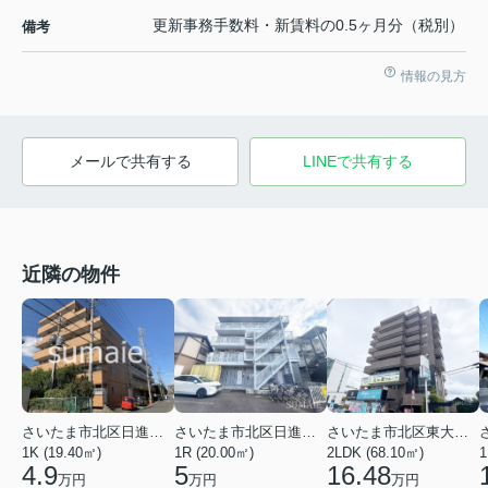
更新事務手数料・新賃料の0.5ヶ月分（税別）
備考
情報の見方
メールで共有する
LINEで共有する
近隣の物件
さいたま市北区日進町２丁目
さいたま市北区東大成町１丁目
さいたま市北区日進町３丁目
1K (19.40㎡)
2LDK (68.10㎡)
1
1R (20.00㎡)
4.9
16.48
5
万円
万円
万円