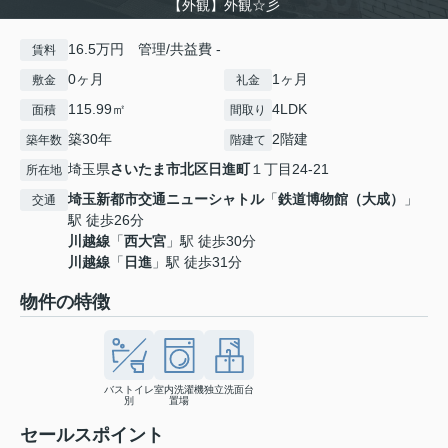
【外観】外観☆彡
16.5万円 管理/共益費 -
賃料
0ヶ月
1ヶ月
敷金
礼金
115.99㎡
4LDK
面積
間取り
築30年
2階建
築年数
階建て
埼玉県
さいたま市北区
日進町
１丁目24-21
所在地
埼玉新都市交通ニューシャトル
「
鉄道博物館（大成）
」
交通
駅 徒歩26分
川越線
「
西大宮
」駅 徒歩30分
川越線
「
日進
」駅 徒歩31分
物件の特徴
バストイレ
室内洗濯機
独立洗面台
別
置場
セールスポイント