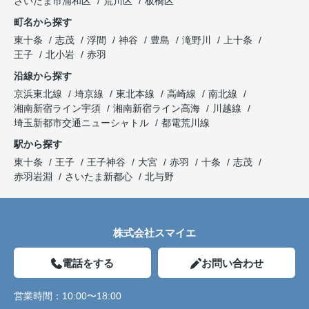
さいたま市浦和区
荒川区
板橋区
町名から探す
東十条
志茂
浮間
神谷
豊島
滝野川
上十条
王子
北小岩
赤羽
沿線から探す
京浜東北線
埼京線
東北本線
高崎線
南北線
湘南新宿ライン宇須
湘南新宿ライン高海
川越線
埼玉新都市交通ニューシャトル
都電荒川線
駅から探す
東十条
王子
王子神谷
大宮
赤羽
十条
志茂
赤羽岩淵
さいたま新都心
北与野
株式会社スマイエ
電話をする
お問い合わせ
営業時間：
10:00〜18:00