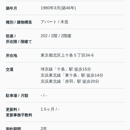
1980年3月(築46年)
築年月
アパート / 木造
種別 / 建物構造
202 / 2階 / 2階建
部屋 /
所在階 / 階建て
東京都
北区
上十条
５丁目34-6
所在地
埼京線
「
十条
」駅 徒歩15分
交通
京浜東北線
「
東十条
」駅 徒歩14分
京浜東北線
「
赤羽
」駅 徒歩20分
- / -
駐車場 / 月額
1.5ヶ月 / -
更新料 /
更新事務手数料
2年
契約期間