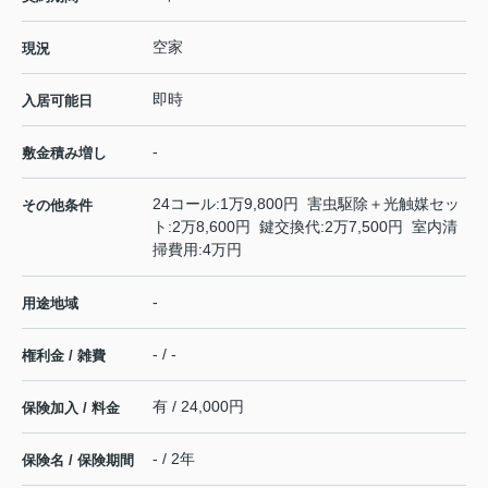
空家
現況
即時
入居可能日
-
敷金積み増し
24コール:1万9,800円 害虫駆除＋光触媒セッ
その他条件
ト:2万8,600円 鍵交換代:2万7,500円 室内清
掃費用:4万円
-
用途地域
- / -
権利金 / 雑費
有 / 24,000円
保険加入 / 料金
- / 2年
保険名 / 保険期間