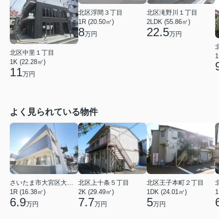
北区浮間３丁目
北区滝野川１丁目
1R (20.50㎡)
2LDK (55.86㎡)
8
22.5
万円
万円
北区中里１丁目
1
1K (22.28㎡)
11
万円
よく見られている物件
さいたま市大宮区大成町１丁目
北区上十条５丁目
北区王子本町２丁目
1R (16.38㎡)
2K (29.49㎡)
1DK (24.01㎡)
1
6.9
7.7
5
万円
万円
万円