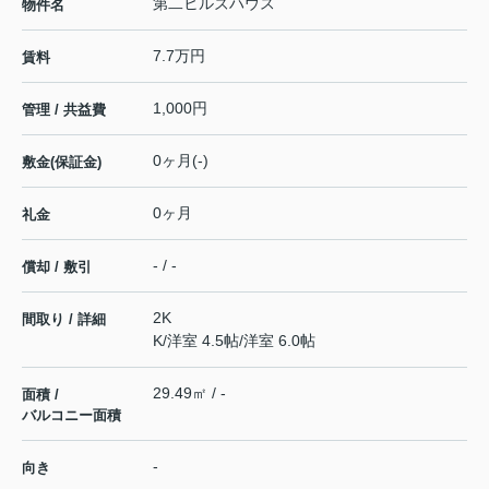
第二ヒルズハウス
物件名
7.7万円
賃料
1,000円
管理 / 共益費
0ヶ月(-)
敷金(保証金)
0ヶ月
礼金
- / -
償却 / 敷引
2K
間取り / 詳細
K
/
洋室 4.5帖
/
洋室 6.0帖
29.49㎡ / -
面積 /
バルコニー面積
-
向き