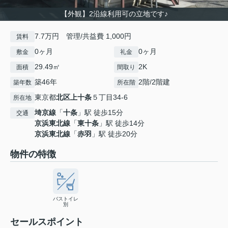
【外観】2沿線利用可の立地です♪
7.7万円 管理/共益費 1,000円
賃料
0ヶ月
0ヶ月
敷金
礼金
29.49㎡
2K
面積
間取り
築46年
2階/2階建
築年数
所在階
東京都
北区
上十条
５丁目34-6
所在地
埼京線
「
十条
」駅 徒歩15分
交通
京浜東北線
「
東十条
」駅 徒歩14分
京浜東北線
「
赤羽
」駅 徒歩20分
物件の特徴
バストイレ
別
セールスポイント