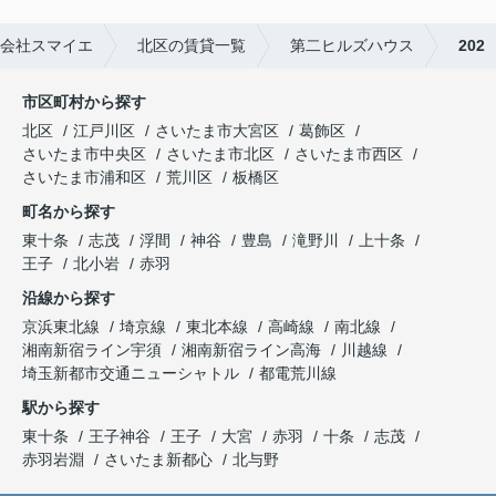
会社スマイエ
北区の賃貸一覧
第二ヒルズハウス
202
市区町村から探す
北区
江戸川区
さいたま市大宮区
葛飾区
さいたま市中央区
さいたま市北区
さいたま市西区
さいたま市浦和区
荒川区
板橋区
町名から探す
東十条
志茂
浮間
神谷
豊島
滝野川
上十条
王子
北小岩
赤羽
沿線から探す
京浜東北線
埼京線
東北本線
高崎線
南北線
湘南新宿ライン宇須
湘南新宿ライン高海
川越線
埼玉新都市交通ニューシャトル
都電荒川線
駅から探す
東十条
王子神谷
王子
大宮
赤羽
十条
志茂
赤羽岩淵
さいたま新都心
北与野