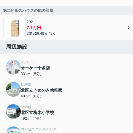
第二ヒルズハウスの他の部屋
202
7.7万円
2階 / 29.49㎡ / 2K
周辺施設
デパート
オーケー十条店
331ｍ（5分）
幼稚園
北区立うめのき幼稚園
407ｍ（6分）
小学校
北区立梅木小学校
492ｍ（7分）
コンビニエンスストア