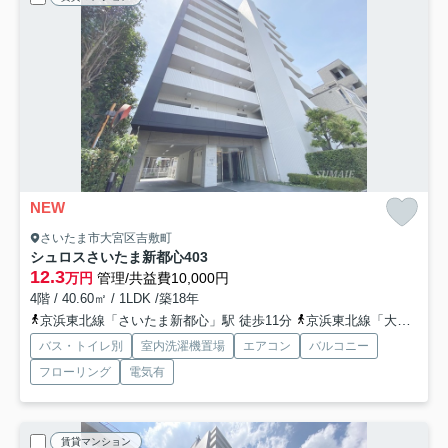
NEW
さいたま市大宮区吉敷町
シュロスさいたま新都心
403
12.3
万円
管理/共益費10,000円
4階 / 40.60㎡ / 1LDK /築18年
京浜東北線「さいたま新都心」駅 徒歩11分
京浜東北線「大宮」駅 徒歩13分
バス・トイレ別
室内洗濯機置場
エアコン
バルコニー
フローリング
電気有
賃貸マンション