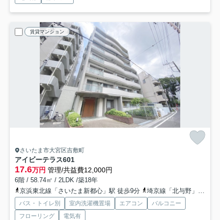
賃貸マンション
さいたま市大宮区吉敷町
アイビーテラス
601
17.6
万円
管理/共益費12,000円
6階 / 58.74㎡ / 2LDK /築18年
京浜東北線「さいたま新都心」駅 徒歩9分
埼京線「北与野」駅 徒歩18分
バス・トイレ別
室内洗濯機置場
エアコン
バルコニー
フローリング
電気有