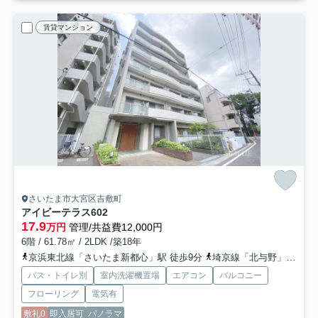
賃貸マンション
さいたま市大宮区吉敷町
アイビーテラス
602
17.9
万円
管理/共益費12,000円
6階 / 61.78㎡ / 2LDK /築18年
京浜東北線「さいたま新都心」駅 徒歩9分
埼京線「北与野」駅 徒歩18分
バス・トイレ別
室内洗濯機置場
エアコン
バルコニー
フローリング
電気有
敷礼0
即入居可
パノラマ