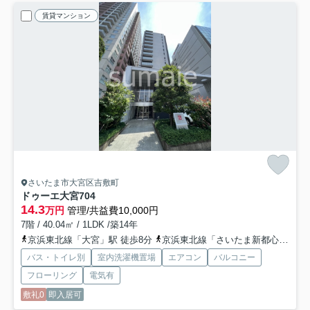
賃貸マンション
さいたま市大宮区吉敷町
ドゥーエ大宮
704
14.3
万円
管理/共益費10,000円
7階 / 40.04㎡ / 1LDK /築14年
京浜東北線「大宮」駅 徒歩8分
京浜東北線「さいたま新都心」駅 徒歩13分
バス・トイレ別
室内洗濯機置場
エアコン
バルコニー
フローリング
電気有
敷礼0
即入居可