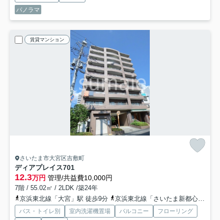
パノラマ
賃貸マンション
さいたま市大宮区吉敷町
ディアプレイス
701
12.3
万円
管理/共益費10,000円
7階 / 55.02㎡ / 2LDK /築24年
京浜東北線「大宮」駅 徒歩9分
京浜東北線「さいたま新都心」駅 徒歩13分
バス・トイレ別
室内洗濯機置場
バルコニー
フローリング