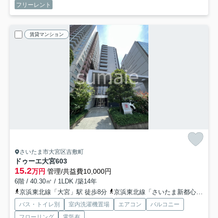
フリーレント
賃貸マンション
さいたま市大宮区吉敷町
ドゥーエ大宮
603
15.2
万円
管理/共益費10,000円
6階 / 40.30㎡ / 1LDK /築14年
京浜東北線「大宮」駅 徒歩8分
京浜東北線「さいたま新都心」駅 徒歩15分
バス・トイレ別
室内洗濯機置場
エアコン
バルコニー
フローリング
電気有