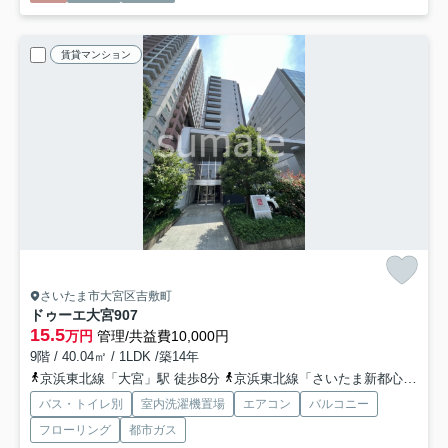
賃貸マンション
さいたま市大宮区吉敷町
ドゥーエ大宮
907
15.5
万円
管理/共益費10,000円
9階 / 40.04㎡ / 1LDK /築14年
京浜東北線「大宮」駅 徒歩8分
京浜東北線「さいたま新都心」駅 徒歩15分
バス・トイレ別
室内洗濯機置場
エアコン
バルコニー
フローリング
都市ガス