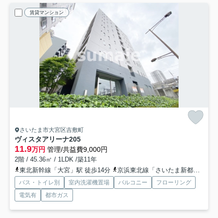
賃貸マンション
さいたま市大宮区吉敷町
ヴィスタアリーナ
205
11.9
万円
管理/共益費9,000円
2階 / 45.36㎡ / 1LDK /築11年
東北新幹線「大宮」駅 徒歩14分
京浜東北線「さいたま新都心」駅 徒歩12分
バス・トイレ別
室内洗濯機置場
バルコニー
フローリング
電気有
都市ガス