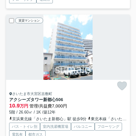
賃貸マンション
さいたま市大宮区吉敷町
アクシーズタワー新都心
506
10.9
万円
管理/共益費7,000円
5階 / 26.60㎡ / 1K /築12年
京浜東北線「さいたま新都心」駅 徒歩9分
東北本線「さいたま新都心」駅 徒歩9分
バス・トイレ別
室内洗濯機置場
バルコニー
フローリング
電気有
都市ガス