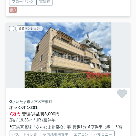
フローリング
電気有
敷0
賃貸マンション
さいたま市大宮区吉敷町
オラシオン
201
7
万円
管理/共益費3,000円
2階 / 19.35㎡ / 1R /築24年
京浜東北線「さいたま新都心」駅 徒歩1分
京浜東北線「大宮」駅 徒歩30分
バス・トイレ別
室内洗濯機置場
エアコン
バルコニー