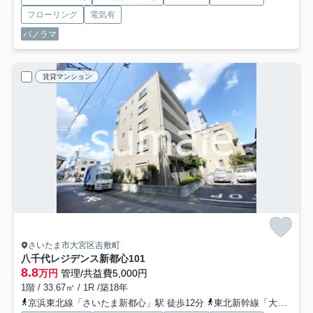
フローリング
電気有
パノラマ
賃貸マンション
さいたま市大宮区吉敷町
八千代レジデンス新都心
101
8.8
万円
管理/共益費5,000円
1階 / 33.67㎡ / 1R /築18年
京浜東北線「さいたま新都心」駅 徒歩12分
東北新幹線「大宮」駅 徒歩16分