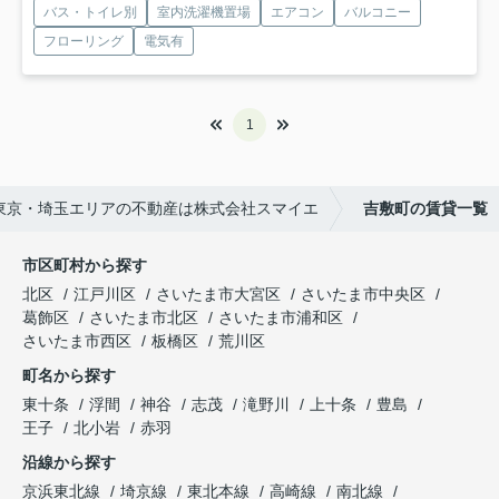
バス・トイレ別
室内洗濯機置場
エアコン
バルコニー
フローリング
電気有
1
東京・埼玉エリアの不動産は株式会社スマイエ
吉敷町の賃貸一覧
市区町村から探す
北区
江戸川区
さいたま市大宮区
さいたま市中央区
葛飾区
さいたま市北区
さいたま市浦和区
さいたま市西区
板橋区
荒川区
町名から探す
東十条
浮間
神谷
志茂
滝野川
上十条
豊島
王子
北小岩
赤羽
沿線から探す
京浜東北線
埼京線
東北本線
高崎線
南北線