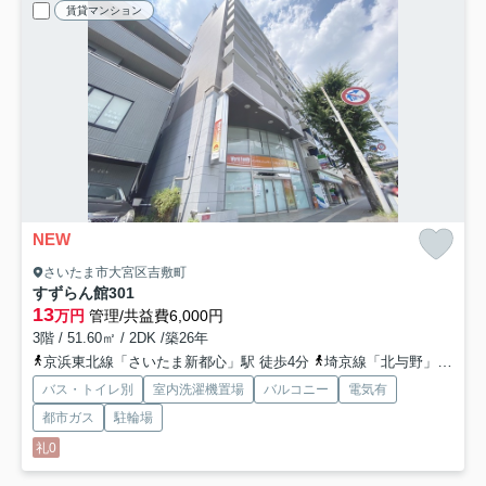
賃貸マンション
NEW
さいたま市大宮区吉敷町
すずらん館
301
13
万円
管理/共益費6,000円
3階 / 51.60㎡ / 2DK /築26年
京浜東北線「さいたま新都心」駅 徒歩4分
埼京線「北与野」駅 徒歩13分
バス・トイレ別
室内洗濯機置場
バルコニー
電気有
都市ガス
駐輪場
礼0