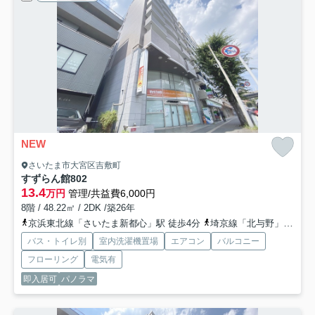
NEW
さいたま市大宮区吉敷町
すずらん館
802
13.4
万円
管理/共益費6,000円
8階 / 48.22㎡ / 2DK /築26年
京浜東北線「さいたま新都心」駅 徒歩4分
埼京線「北与野」駅 徒歩13分
バス・トイレ別
室内洗濯機置場
エアコン
バルコニー
フローリング
電気有
即入居可
パノラマ