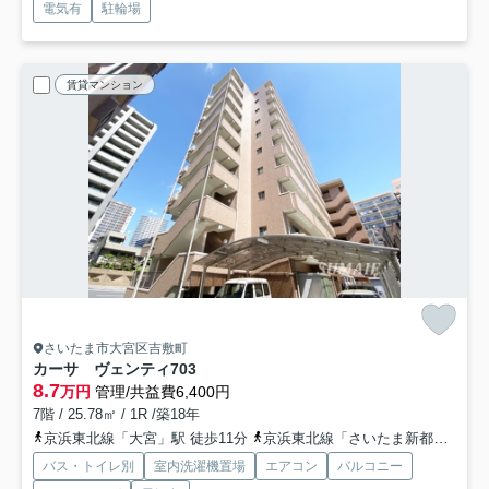
電気有
駐輪場
賃貸マンション
さいたま市大宮区吉敷町
カーサ ヴェンティ
703
8.7
万円
管理/共益費6,400円
7階 / 25.78㎡ / 1R /築18年
京浜東北線「大宮」駅 徒歩11分
京浜東北線「さいたま新都心」駅 徒歩11分
バス・トイレ別
室内洗濯機置場
エアコン
バルコニー