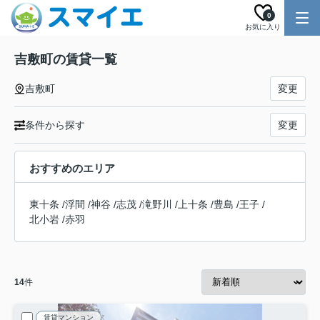
0
お気に入り
吉敷町の賃貸一覧
吉敷町
変更
条件から探す
変更
おすすめのエリア
東十条
/
浮間
/
神谷
/
志茂
/
滝野川
/
上十条
/
豊島
/
王子
/
北小岩
/
赤羽
14
件
賃貸マンション