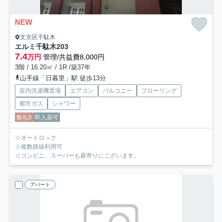
NEW
文京区千駄木
エルミ千駄木
203
7.4
万円
管理/共益費8,000円
3階 / 16.20㎡ / 1R /築37年
山手線「日暮里」駅 徒歩13分
室内洗濯機置場
エアコン
バルコニー
フローリング
都市ガス
シャワー
敷礼0
即入居可
☆オートロック
☆複数路線利用可
☆コンビニ、スーパーも最寄りにございます。
アパート