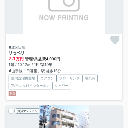
北区田端
リセベリ
7.1
万円
管理/共益費4,000円
1階 / 10.12㎡ / 1R /築10年
山手線「日暮里」駅 徒歩16分
室内洗濯機置場
エアコン
フローリング
電気有
TVモニタ付インターホン
シャワー
敷0
賃貸マンション