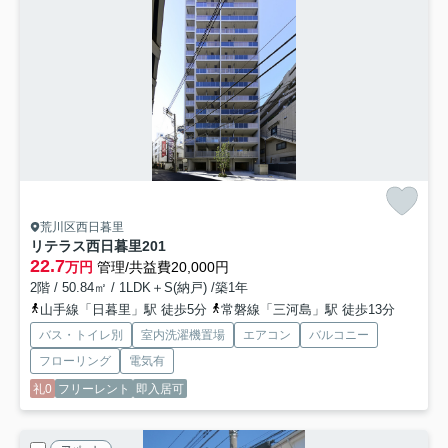
荒川区西日暮里
リテラス西日暮里
201
22.7
万円
管理/共益費20,000円
2階 / 50.84㎡ / 1LDK＋S(納戸) /築1年
山手線「日暮里」駅 徒歩5分
常磐線「三河島」駅 徒歩13分
バス・トイレ別
室内洗濯機置場
エアコン
バルコニー
フローリング
電気有
礼0
フリーレント
即入居可