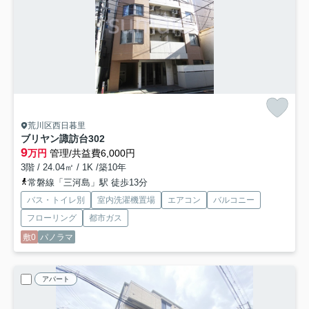
荒川区西日暮里
ブリヤン諏訪台
302
9
万円
管理/共益費6,000円
3階 / 24.04㎡ / 1K /築10年
常磐線「三河島」駅 徒歩13分
バス・トイレ別
室内洗濯機置場
エアコン
バルコニー
フローリング
都市ガス
敷0
パノラマ
アパート