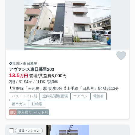
荒川区東日暮里
アヴァンス東日暮里
203
13.5
万円
管理/共益費6,000円
2階 / 31.94㎡ / 1LDK /築3年
常磐線「三河島」駅 徒歩8分
山手線「日暮里」駅 徒歩13分
バス・トイレ別
室内洗濯機置場
エアコン
電気有
都市ガス
駐輪場
敷0
即入居可
ペット可
賃貸マンション