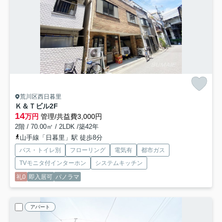
荒川区西日暮里
Ｋ＆Ｔビル
2F
14
万円
管理/共益費3,000円
2階 / 70.00㎡ / 2LDK /築42年
山手線「日暮里」駅 徒歩8分
バス・トイレ別
フローリング
電気有
都市ガス
TVモニタ付インターホン
システムキッチン
礼0
即入居可
パノラマ
アパート