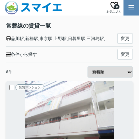
0
お気に入り
常磐線の賃貸一覧
品川駅,新橋駅,東京駅,上野駅,日暮里駅,三河島駅,南千住駅,北千住駅,松戸駅,柏駅,我孫子駅,天王台駅,取手駅,藤代駅,龍ケ崎市駅,牛久駅,ひたち野うしく駅,荒川沖駅,土浦駅,神立駅,高浜駅,石岡駅,羽鳥駅,岩間駅,友部駅,内原駅,赤塚駅,偕楽園駅,水戸駅,勝田駅,佐和駅,東海駅,大甕駅,常陸多賀駅,日立駅,小木津駅,十王駅,高萩駅,南中郷駅,磯原駅,大津港駅,勿来駅,植田駅,泉駅,湯本駅,内郷駅,いわき駅,草野駅,四ツ倉駅,久ノ浜駅,末続駅,広野駅,Ｊヴィレッジ駅,木戸駅,竜田駅,富岡駅,夜ノ森駅,大野駅,双葉駅,浪江駅,桃内駅,小高駅,磐城太田駅,原ノ町駅,鹿島駅,日立木駅,相馬駅,駒ケ嶺駅,新地駅,坂元駅,山下駅,浜吉田駅,亘理駅,逢隈駅,岩沼駅,館腰駅,名取駅,南仙台駅,太子堂駅,長町駅,仙台駅
変更
条件から探す
変更
8
件
賃貸マンション