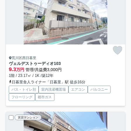
荒川区西日暮里
ヴェルデストゥーディオ
103
9.3
万円
管理/共益費3,000円
1階 / 23.17㎡ / 1K /築12年
日暮里舎人ライナー「日暮里」駅 徒歩16分
バス・トイレ別
室内洗濯機置場
エアコン
バルコニー
フローリング
都市ガス
賃貸マンション