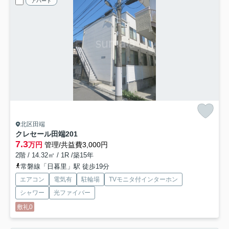
アパート
北区田端
クレセール田端
201
7.3
万円
管理/共益費3,000円
2階 / 14.32㎡ / 1R /築15年
常磐線「日暮里」駅 徒歩19分
エアコン
電気有
駐輪場
TVモニタ付インターホン
シャワー
光ファイバー
敷礼0