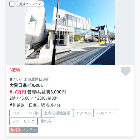
賃貸マンション
NEW
さいたま市北区日進町
大畠日進ビル
201
6.7
万円
管理/共益費3,000円
2階 / 45.00㎡ / 2DK /築38年
川越線「日進」駅 徒歩4分
バス・トイレ別
室内洗濯機置場
エアコン
バルコニー
フローリング
電気有
敷礼0
パノラマ