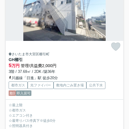
さいたま市大宮区櫛引町
GH櫛引
5
万円
管理/共益費2,000円
3階 / 37.69㎡ / 2DK /築36年
川越線「日進」駅 徒歩20分
都市ガス
光ファイバー
敷地内ごみ置き場
公共下水
敷0
即入居可
☆最上階
☆都市ガス
☆エアコン付き
☆最寄りバス停真下※徒歩0分
☆照明器具付き