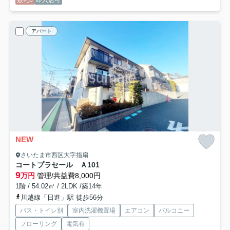
敷礼0
即入居可
アパート
NEW
さいたま市西区大字指扇
コートプラセール Ａ
101
9
万円
管理/共益費8,000円
1階 / 54.02㎡ / 2LDK /築14年
川越線「日進」駅 徒歩56分
バス・トイレ別
室内洗濯機置場
エアコン
バルコニー
フローリング
電気有