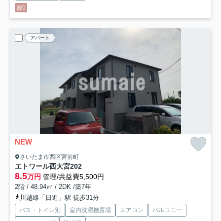
敷0
アパート
NEW
さいたま市西区宮前町
エトワール西大宮
202
8.5
万円
管理/共益費5,500円
2階 / 48.94㎡ / 2DK /築7年
川越線「日進」駅 徒歩31分
バス・トイレ別
室内洗濯機置場
エアコン
バルコニー