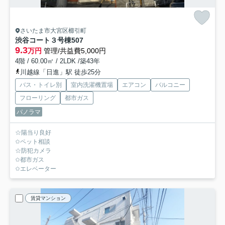
さいたま市大宮区櫛引町
渋谷コート３号棟
507
9.3
万円
管理/共益費5,000円
4階 / 60.00㎡ / 2LDK /築43年
川越線「日進」駅 徒歩25分
バス・トイレ別
室内洗濯機置場
エアコン
バルコニー
フローリング
都市ガス
パノラマ
☆陽当り良好
✩ペット相談
☆防犯カメラ
✩都市ガス
✩エレベーター
賃貸マンション