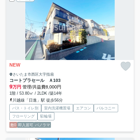
NEW
さいたま市西区大字指扇
コートプラセール Ａ
103
9
万円
管理/共益費8,000円
1階 / 53.80㎡ / 2LDK /築14年
川越線「日進」駅 徒歩56分
バス・トイレ別
室内洗濯機置場
エアコン
バルコニー
フローリング
駐輪場
敷0
即入居可
パノラマ