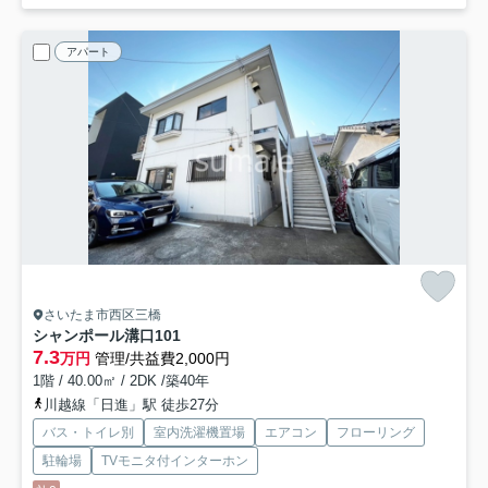
アパート
さいたま市西区三橋
シャンポール溝口
101
7.3
万円
管理/共益費2,000円
1階 / 40.00㎡ / 2DK /築40年
川越線「日進」駅 徒歩27分
バス・トイレ別
室内洗濯機置場
エアコン
フローリング
駐輪場
TVモニタ付インターホン