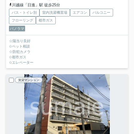
川越線「日進」駅 徒歩25分
バス・トイレ別
室内洗濯機置場
エアコン
バルコニー
フローリング
都市ガス
パノラマ
☆陽当り良好
✩ペット相談
☆防犯カメラ
✩都市ガス
✩エレベーター
賃貸マンション