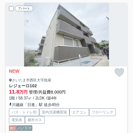
アパート
NEW
さいたま市西区大字指扇
レジェーロ
102
11.8
万円
管理/共益費8,000円
1階 / 58.37㎡ / 2LDK /築4年
川越線「日進」駅 徒歩40分
バス・トイレ別
室内洗濯機置場
エアコン
フローリング
電気有
都市ガス
敷0
パノラマ