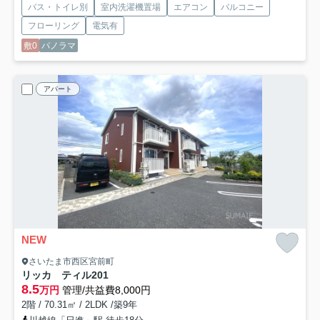
バス・トイレ別
室内洗濯機置場
エアコン
バルコニー
フローリング
電気有
敷0
パノラマ
アパート
NEW
さいたま市西区宮前町
リッカ ティル
201
8.5
万円
管理/共益費8,000円
2階 / 70.31㎡ / 2LDK /築9年