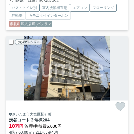
川越線「日進」駅 徒歩18分
バス・トイレ別
室内洗濯機置場
エアコン
フローリング
駐輪場
TVモニタ付インターホン
敷礼0
即入居可
パノラマ
賃貸マンション
さいたま市大宮区櫛引町
渋谷コート３号棟
204
10
万円
管理/共益費5,000円
4階 / 60.00㎡ / 2LDK /築43年