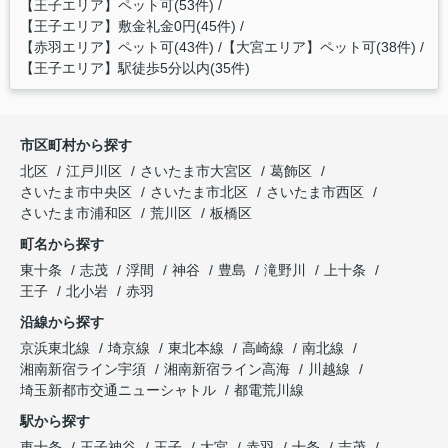
【王子エリア】ペット可(53件)
【王子エリア】敷金礼金0円(45件)
【赤羽エリア】ペット可(43件)
【大宮エリア】ペット可(38件)
【王子エリア】駅徒歩5分以内(35件)
市区町村から探す
北区
江戸川区
さいたま市大宮区
葛飾区
さいたま市中央区
さいたま市北区
さいたま市西区
さいたま市浦和区
荒川区
板橋区
町名から探す
東十条
志茂
浮間
神谷
豊島
滝野川
上十条
王子
北小岩
赤羽
沿線から探す
京浜東北線
埼京線
東北本線
高崎線
南北線
湘南新宿ライン宇須
湘南新宿ライン高海
川越線
埼玉新都市交通ニューシャトル
都電荒川線
駅から探す
東十条
王子神谷
王子
大宮
赤羽
十条
志茂