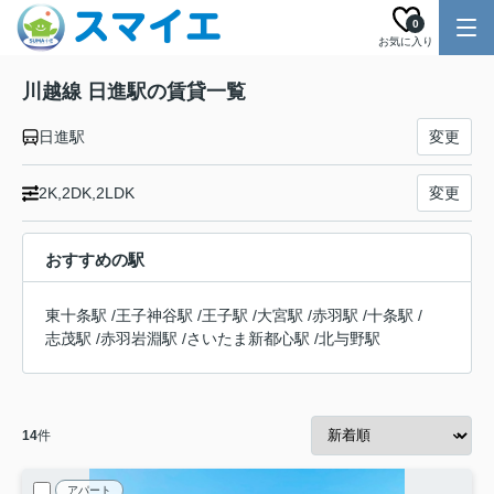
0
お気に入り
川越線 日進駅の賃貸一覧
日進駅
変更
2K,2DK,2LDK
変更
おすすめの駅
東十条駅
/
王子神谷駅
/
王子駅
/
大宮駅
/
赤羽駅
/
十条駅
/
志茂駅
/
赤羽岩淵駅
/
さいたま新都心駅
/
北与野駅
14
件
アパート