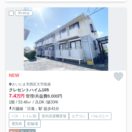
アパート
NEW
さいたま市西区大字指扇
クレセントハイム
105
7.4
万円
管理/共益費8,000円
1階 / 53.46㎡ / 2LDK /築33年
川越線「日進」駅 徒歩41分
バス・トイレ別
室内洗濯機置場
エアコン
バルコニー
電気有
駐輪場