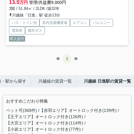
13.5
万円
管理/共益費9,000円
3階 / 51.84㎡ / 2LDK /築32年
川越線「日進」駅 徒歩13分
バス・トイレ別
室内洗濯機置場
エアコン
バルコニー
電気有
都市ガス
即入居可
1
線・駅から探す
川越線の賃貸一覧
川越線 日進駅の賃貸一覧
おすすめこだわり特集
ペット可(368件)
【赤羽エリア】オートロック付き(139件)
【王子エリア】オートロック付き(126件)
【大宮エリア】オートロック付き(114件)
【小岩エリア】オートロック付き(77件)