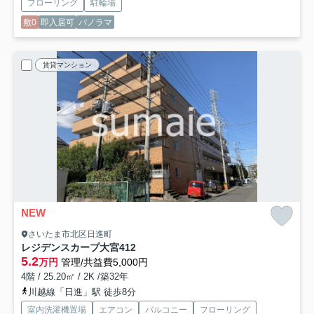
フローリング
駐輪場
敷0
即入居可
パノラマ
賃貸マンション
NEW
さいたま市北区日進町
レジデンスカープ大宮
412
5.2
万円
管理/共益費5,000円
4階 / 25.20㎡ / 2K /築32年
川越線「日進」駅 徒歩8分
室内洗濯機置場
エアコン
バルコニー
フローリング