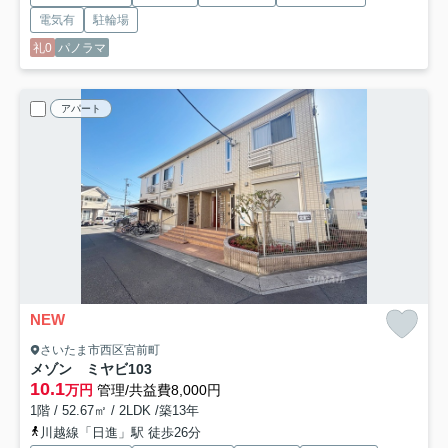
電気有
駐輪場
礼0
パノラマ
アパート
NEW
さいたま市西区宮前町
メゾン ミヤビ
103
10.1
万円
管理/共益費8,000円
1階 / 52.67㎡ / 2LDK /築13年
川越線「日進」駅 徒歩26分