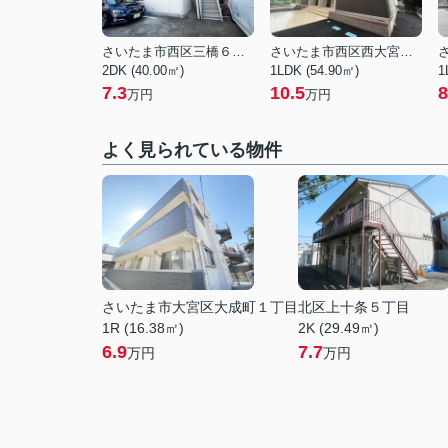
さいたま市西区三橋６丁目
さいたま市西区西大宮１丁目
2DK (40.00㎡)
1LDK (54.90㎡)
1
7.3
10.5
8
万円
万円
よく見られている物件
さいたま市大宮区大成町１丁目
北区上十条５丁目
1R (16.38㎡)
2K (29.49㎡)
6.9
7.7
万円
万円