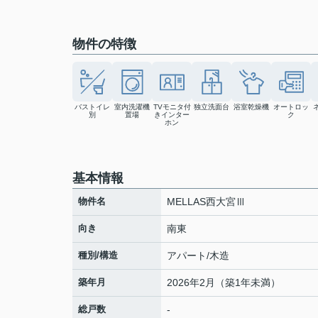
物件の特徴
バストイレ
室内洗濯機
TVモニタ付
独立洗面台
浴室乾燥機
オートロッ
別
置場
きインター
ク
ホン
基本情報
物件名
MELLAS西大宮Ⅲ
向き
南東
種別/構造
アパート/木造
築年月
2026年2月（築1年未満）
総戸数
-