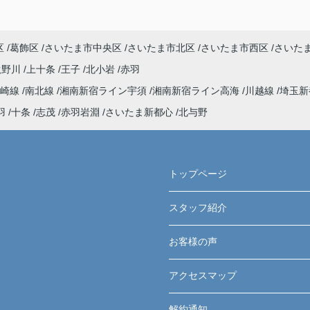
区
葛飾区
さいたま市中央区
さいたま市北区
さいたま市西区
さいた
滝野川
上十条
王子
北小岩
赤羽
高崎線
南北線
湘南新宿ライン宇須
湘南新宿ライン高海
川越線
埼玉新
羽
十条
志茂
赤羽岩淵
さいたま新都心
北与野
トップページ
スタッフ紹介
お客様の声
アクセスマップ
解約通知