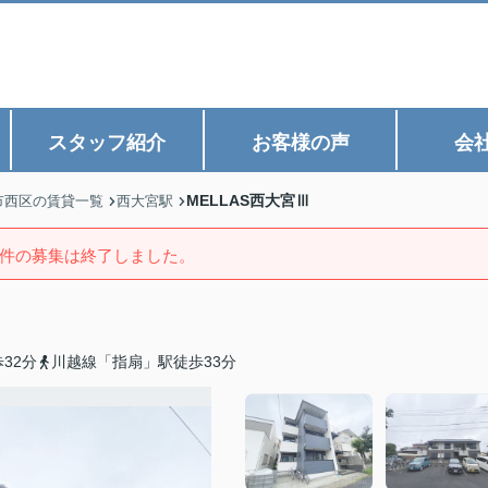
スタッフ紹介
お客様の声
会
MELLAS西大宮Ⅲ
市西区の賃貸一覧
西大宮駅
件の募集は終了しました。
32分
川越線「指扇」駅徒歩33分