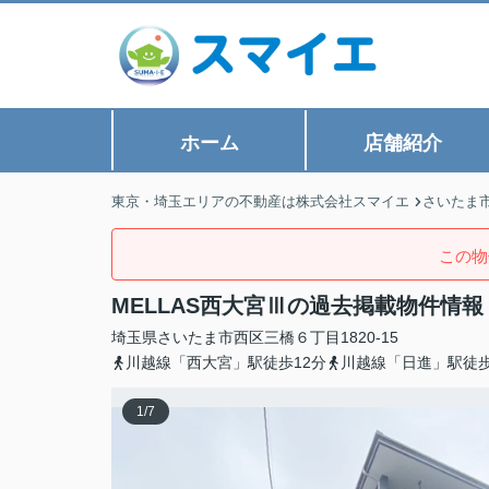
ホーム
店舗紹介
東京・埼玉エリアの不動産は株式会社スマイエ
さいたま
この物
MELLAS西大宮Ⅲの過去掲載物件情報
埼玉県
さいたま市西区
三橋
６丁目1820-15
川越線「西大宮」駅徒歩12分
川越線「日進」駅徒歩
1
/
7