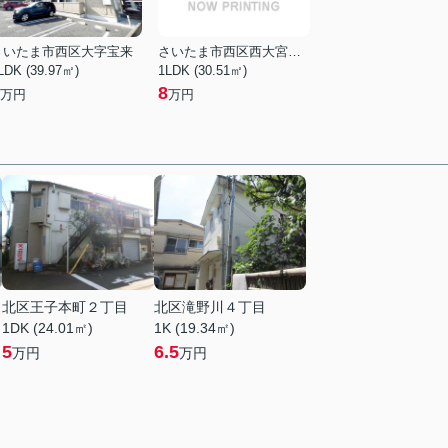
さいたま市西区大字宝来
さいたま市西区西大宮３丁目
LDK (39.97㎡)
1LDK (30.51㎡)
8
万円
万円
北区王子本町２丁目
北区滝野川４丁目
1DK (24.01㎡)
1K (19.34㎡)
5
6.5
万円
万円