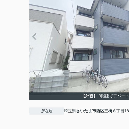
【外観】
3階建てアパー
埼玉県
さいたま市西区
三橋
６丁目182
所在地