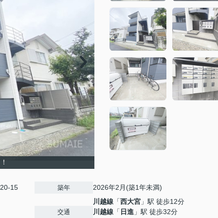
ト！
0-15
2026年2月(築1年未満)
築年
川越線
「
西大宮
」駅 徒歩12分
川越線
「
日進
」駅 徒歩32分
交通