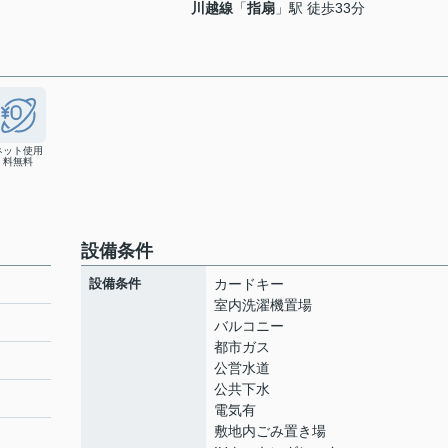
川越線
「
指扇
」駅 徒歩33分
ネット使用
料無料
設備条件
設備条件
カードキー
室内洗濯機置場
バルコニー
都市ガス
公営水道
公共下水
電気有
敷地内ごみ置き場