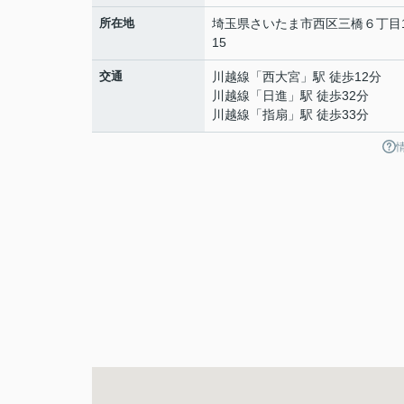
所在地
埼玉県
さいたま市西区
三橋
６丁目1
15
交通
川越線
「
西大宮
」駅 徒歩12分
川越線
「
日進
」駅 徒歩32分
川越線
「
指扇
」駅 徒歩33分