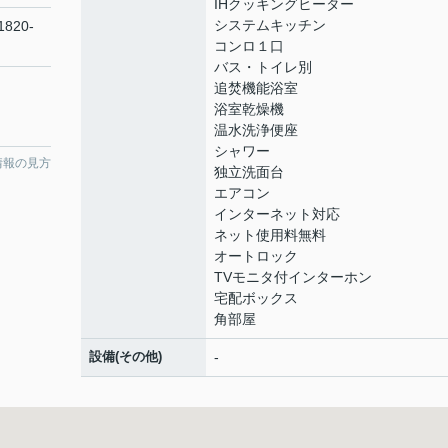
IHクッキングヒーター
システムキッチン
820-
コンロ１口
バス・トイレ別
追焚機能浴室
浴室乾燥機
温水洗浄便座
シャワー
情報の見方
独立洗面台
エアコン
インターネット対応
ネット使用料無料
オートロック
TVモニタ付インターホン
宅配ボックス
角部屋
設備(その他)
-