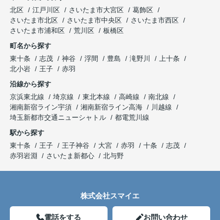
北区
江戸川区
さいたま市大宮区
葛飾区
さいたま市北区
さいたま市中央区
さいたま市西区
さいたま市浦和区
荒川区
板橋区
町名から探す
東十条
志茂
神谷
浮間
豊島
滝野川
上十条
北小岩
王子
赤羽
沿線から探す
京浜東北線
埼京線
東北本線
高崎線
南北線
湘南新宿ライン宇須
湘南新宿ライン高海
川越線
埼玉新都市交通ニューシャトル
都電荒川線
駅から探す
東十条
王子
王子神谷
大宮
赤羽
十条
志茂
赤羽岩淵
さいたま新都心
北与野
株式会社スマイエ
電話をする
お問い合わせ