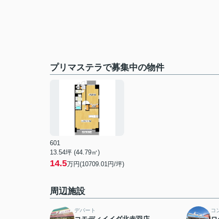
プリマステラで募集中の物件
601
13.54坪 (44.79㎡)
14.5
万円(10709.01円/坪)
周辺施設
デパート
コ