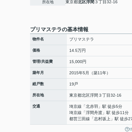
東京都
北区
浮間
３丁目32-16
所在地
プリマステラの基本情報
物件名
プリマステラ
価格
14.5万円
管理/共益費
15,000円
築年月
2015年5月（築11年）
総戸数
19戸
所在地
東京都
北区
浮間
３丁目32-16
交通
埼京線
「
北赤羽
」駅 徒歩5分
埼京線
「
浮間舟渡
」駅 徒歩11分
都営三田線
「
志村坂上
」駅 徒歩2