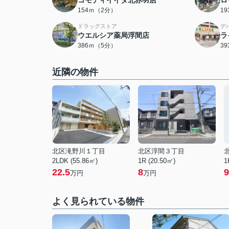
コモディイイダ北赤羽店
ロ
154ｍ（2分）
1
ドラッグストア
デ
ウエルシア薬局浮間店
ラ
386ｍ（5分）
3
近隣の物件
北区滝野川１丁目
北区浮間３丁目
2LDK (55.86㎡)
1R (20.50㎡)
1
22.5
8
9
万円
万円
よく見られている物件