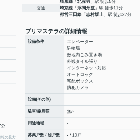
埼京線
「
北赤羽
」駅 徒歩5分
埼京線
「
浮間舟渡
」駅 徒歩11分
交通
都営三田線
「
志村坂上
」駅 徒歩27分
プリマステラの詳細情報
設備条件
エレベーター
駐輪場
敷地内ごみ置き場
外観タイル張り
インターネット対応
オートロック
宅配ボックス
防犯カメラ
設備(その他)
-
駐車場/月額
無/-
用途地域
-
7分
募集戸数 / 総戸数
- / 19戸
情報の見方