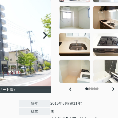
リート造♪
2015年5月(築11年)
築年
無
駐車