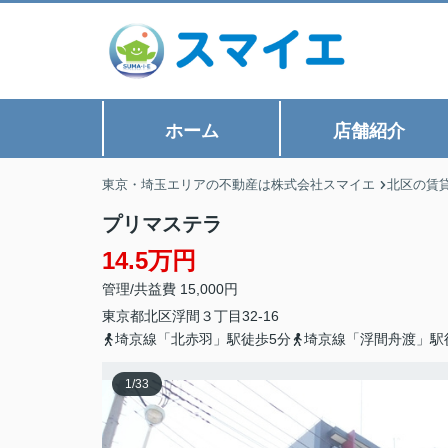
ホーム
店舗紹介
東京・埼玉エリアの不動産は株式会社スマイエ
北区の賃
プリマステラ
14.5万円
管理/共益費 15,000円
東京都
北区
浮間
３丁目32-16
埼京線「北赤羽」駅徒歩5分
埼京線「浮間舟渡」駅
1
/
33