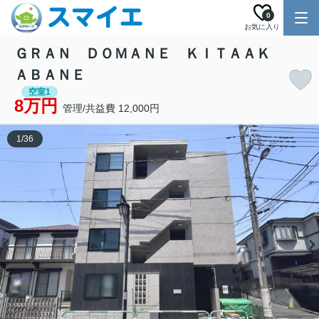
0
お気に入り
ＧＲＡＮ ＤＯＭＡＮＥ ＫＩＴＡＡＫ
ＡＢＡＮＥ
空室1
8万円
管理/共益費 12,000円
1
/
36