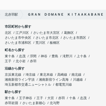
北赤羽駅
ＧＲＡＮ ＤＯＭＡＮＥ ＫＩＴＡＡＫＡＢＡＮＥ
市区町村から探す
北区
江戸川区
さいたま市大宮区
葛飾区
さいたま市中央区
さいたま市北区
さいたま市西区
さいたま市浦和区
荒川区
板橋区
町名から探す
東十条
志茂
浮間
神谷
豊島
滝野川
上十条
王子
北小岩
赤羽
沿線から探す
京浜東北線
埼京線
東北本線
高崎線
南北線
湘南新宿ライン宇須
湘南新宿ライン高海
川越線
埼玉新都市交通ニューシャトル
都電荒川線
駅から探す
東十条
王子神谷
王子
大宮
赤羽
十条
志茂
赤羽岩淵
さいたま新都心
北与野