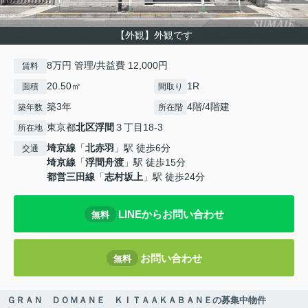
【外観】外観です
8万円 管理/共益費 12,000円
賃料
20.50㎡
1R
面積
間取り
築3年
4階/4階建
築年数
所在階
東京都
北区
浮間
３丁目18-3
所在地
埼京線
「
北赤羽
」駅 徒歩6分
交通
埼京線
「
浮間舟渡
」駅 徒歩15分
都営三田線
「
志村坂上
」駅 徒歩24分
LINEからお問い合わせ
無料
お問い合わせ
無料
ＧＲＡＮ ＤＯＭＡＮＥ ＫＩＴＡＡＫＡＢＡＮＥの募集中物件