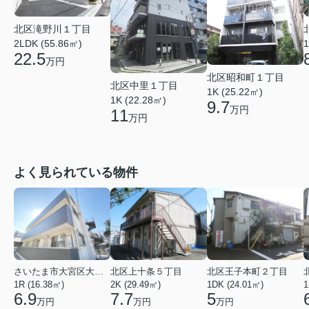
北区滝野川１丁目
2LDK (55.86㎡)
1
22.5
万円
北区昭和町１丁目
北区中里１丁目
1K (25.22㎡)
1K (22.28㎡)
9.7
万円
11
万円
よく見られている物件
さいたま市大宮区大成町１丁目
北区上十条５丁目
北区王子本町２丁目
1R (16.38㎡)
2K (29.49㎡)
1DK (24.01㎡)
1
6.9
7.7
5
万円
万円
万円