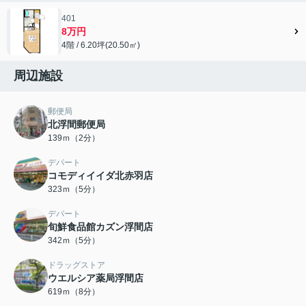
401
8万円
4階 / 6.20坪(20.50㎡)
周辺施設
郵便局
北浮間郵便局
139ｍ（2分）
デパート
コモディイイダ北赤羽店
323ｍ（5分）
デパート
旬鮮食品館カズン浮間店
342ｍ（5分）
ドラッグストア
ウエルシア薬局浮間店
619ｍ（8分）