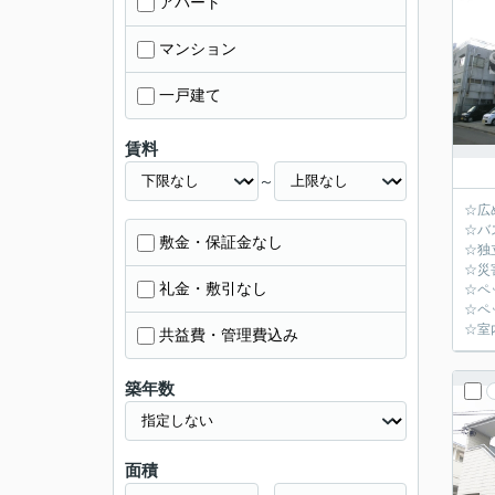
アパート
マンション
一戸建て
賃料
～
☆広
☆バ
敷金・保証金なし
☆独
☆災
礼金・敷引なし
☆ペ
☆ペ
☆室
共益費・管理費込み
築年数
面積