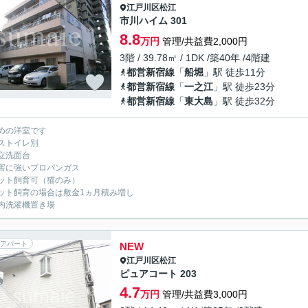
江戸川区
松江
市川ハイム 301
8.8
万円
管理/共益費2,000円
3階 / 39.78㎡ / 1DK /築40年 /4階建
都営新宿線
「
船堀
」駅 徒歩11分
都営新宿線
「
一之江
」駅 徒歩23分
都営新宿線
「
東大島
」駅 徒歩32分
めの洋室です
ストイレ別
立洗面台
害に強いプロパンガス
ット飼育可（猫のみ）
ット飼育の場合は敷金1ヵ月積み増し
内洗濯機置き場
アパート
NEW
江戸川区
松江
ピュアコート 203
4.7
万円
管理/共益費3,000円