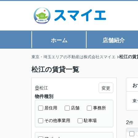
ホーム
店舗紹介
松江の賃
東京・埼玉エリアの不動産は株式会社スマイエ
松江の賃貸一覧
お
松江
変更
物件種別
東
居住用
店舗
事務所
その他事業用
駐車場
2
件