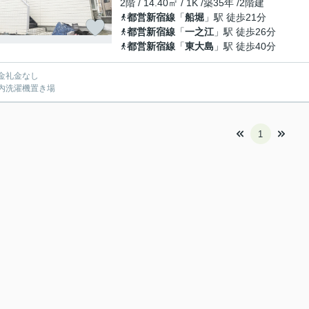
2階 / 14.40㎡ / 1K /築35年 /2階建
都営新宿線
「
船堀
」駅 徒歩21分
都営新宿線
「
一之江
」駅 徒歩26分
都営新宿線
「
東大島
」駅 徒歩40分
金礼金なし
内洗濯機置き場
1