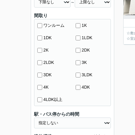
～
間取り
ワンルーム
1K
☆敷
1DK
1LDK
☆室
2K
2DK
2LDK
3K
3DK
3LDK
4K
4DK
4LDK以上
駅・バス停からの時間