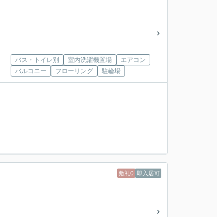
バス・トイレ別
室内洗濯機置場
エアコン
バルコニー
フローリング
駐輪場
敷礼0
即入居可