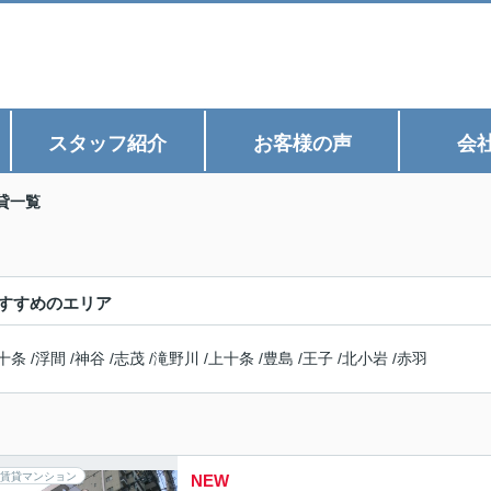
スタッフ紹介
お客様の声
会
貸一覧
すすめのエリア
十条
/
浮間
/
神谷
/
志茂
/
滝野川
/
上十条
/
豊島
/
王子
/
北小岩
/
赤羽
賃貸マンション
NEW