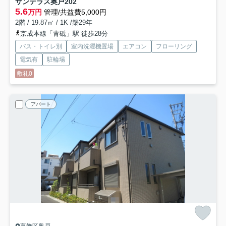
サンテラス奥戸
202
5.6
万円
管理/共益費5,000円
2階 / 19.87㎡ / 1K /築29年
京成本線「青砥」駅 徒歩28分
バス・トイレ別
室内洗濯機置場
エアコン
フローリング
電気有
駐輪場
敷礼0
アパート