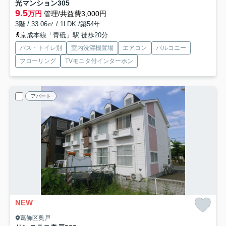
光マンション
305
9.5
万円
管理/共益費3,000円
3階 / 33.06㎡ / 1LDK /築54年
京成本線「青砥」駅 徒歩20分
バス・トイレ別
室内洗濯機置場
エアコン
バルコニー
フローリング
TVモニタ付インターホン
アパート
NEW
葛飾区奥戸