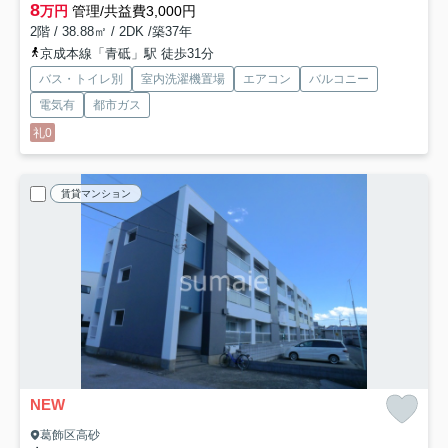
8
万円
管理/共益費3,000円
2階 / 38.88㎡ / 2DK /築37年
京成本線「青砥」駅 徒歩31分
バス・トイレ別
室内洗濯機置場
エアコン
バルコニー
電気有
都市ガス
礼0
賃貸マンション
NEW
葛飾区高砂