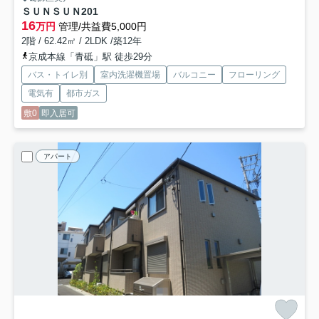
ＳＵＮＳＵＮ
201
16
万円
管理/共益費5,000円
2階 / 62.42㎡ / 2LDK /築12年
京成本線「青砥」駅 徒歩29分
バス・トイレ別
室内洗濯機置場
バルコニー
フローリング
電気有
都市ガス
敷0
即入居可
アパート