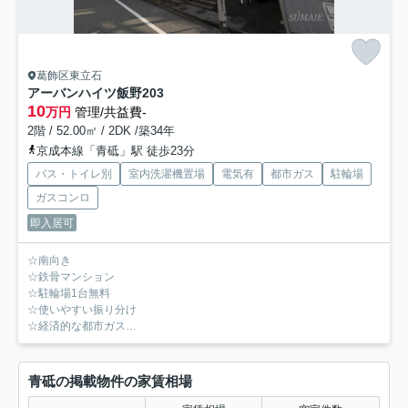
葛飾区東立石
アーバンハイツ飯野
203
10
万円
管理/共益費-
2階 / 52.00㎡ / 2DK /築34年
京成本線「青砥」駅 徒歩23分
バス・トイレ別
室内洗濯機置場
電気有
都市ガス
駐輪場
ガスコンロ
即入居可
☆南向き
☆鉄骨マンション
☆駐輪場1台無料
☆使いやすい振り分け
☆経済的な都市ガス
☆収納豊富
青砥の掲載物件の家賃相場