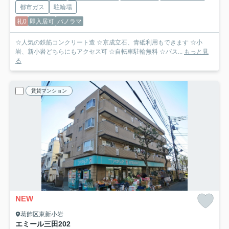
都市ガス
駐輪場
礼0
即入居可
パノラマ
☆人気の鉄筋コンクリート造 ☆京成立石、青砥利用もできます ☆小
岩、新小岩どちらにもアクセス可 ☆自転車駐輪無料 ☆バス...
もっと見
る
賃貸マンション
NEW
葛飾区東新小岩
エミール三田
202