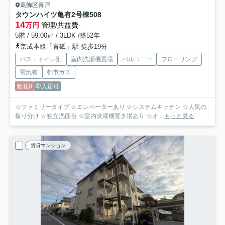
葛飾区青戸
タウンハイツ亀有2号棟
508
14
万円
管理/共益費-
5階 / 59.00㎡ / 3LDK /築52年
京成本線「青砥」駅 徒歩19分
バス・トイレ別
室内洗濯機置場
バルコニー
フローリング
電気有
都市ガス
敷礼0
即入居可
☆ファミリータイプ ☆エレベーターあり ☆システムキッチン ☆人気の
振り分け ☆独立洗面台 ☆室内洗濯機置き場あり ☆オ...
もっと見る
賃貸マンション