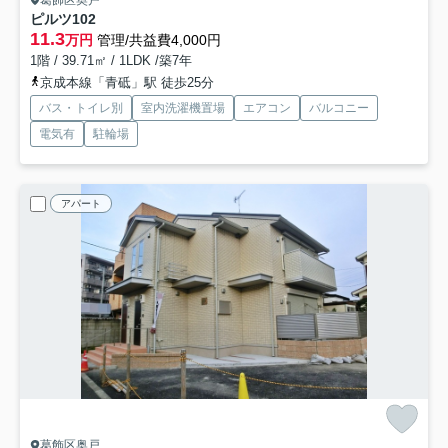
葛飾区奥戸
ピルツ
102
11.3
万円
管理/共益費4,000円
1階 / 39.71㎡ / 1LDK /築7年
京成本線「青砥」駅 徒歩25分
バス・トイレ別
室内洗濯機置場
エアコン
バルコニー
電気有
駐輪場
アパート
葛飾区奥戸