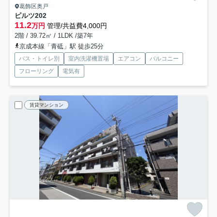
葛飾区奥戸
ピルツ
202
11.2
万円
管理/共益費4,000円
2階 / 39.72㎡ / 1LDK /築7年
京成本線「青砥」駅 徒歩25分
バス・トイレ別
室内洗濯機置場
エアコン
バルコニー
フローリング
電気有
賃貸マンション