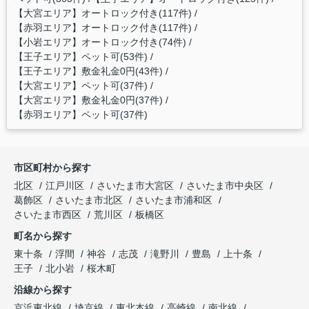
【大宮エリア】オートロック付き(117件)
【赤羽エリア】オートロック付き(117件)
【小岩エリア】オートロック付き(74件)
【王子エリア】ペット可(53件)
【王子エリア】敷金礼金0円(43件)
【大宮エリア】ペット可(37件)
【大宮エリア】敷金礼金0円(37件)
【赤羽エリア】ペット可(37件)
市区町村から探す
北区
江戸川区
さいたま市大宮区
さいたま市中央区
葛飾区
さいたま市北区
さいたま市浦和区
さいたま市西区
荒川区
板橋区
町名から探す
東十条
浮間
神谷
志茂
滝野川
豊島
上十条
王子
北小岩
桜木町
沿線から探す
京浜東北線
埼京線
東北本線
高崎線
南北線