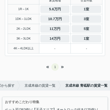
家賃相場
空室件数
5.6万円
1室
1R～1K
10.7万円
3室
1DK～1LDK
11万円
5室
2K～2LDK
14万円
1室
3K～3LDK
-
-
4K～4LDK以上
1
駅から探す
京成本線の賃貸一覧
京成本線 青砥駅の賃貸一覧
おすすめこだわり特集
ペット可(363件)
【王子エリア】オートロック付き(125件)