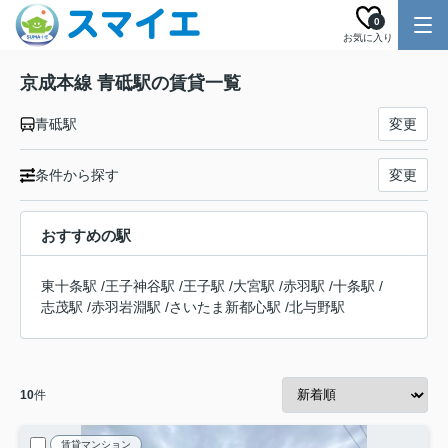
0
お気に入り
京成本線 青砥駅の賃貸一覧
青砥駅
変更
条件から探す
変更
おすすめの駅
東十条駅
/
王子神谷駅
/
王子駅
/
大宮駅
/
赤羽駅
/
十条駅
/
志茂駅
/
赤羽岩淵駅
/
さいたま新都心駅
/
北与野駅
10
件
賃貸マンション