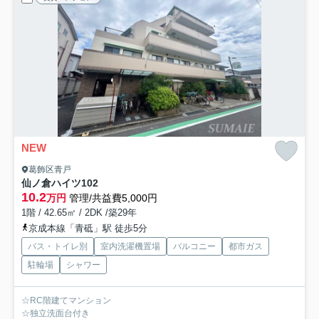
NEW
葛飾区青戸
仙ノ倉ハイツ
102
10.2
万円
管理/共益費5,000円
1階 / 42.65㎡ / 2DK /築29年
京成本線「青砥」駅 徒歩5分
バス・トイレ別
室内洗濯機置場
バルコニー
都市ガス
駐輪場
シャワー
☆RC階建てマンション
☆独立洗面台付き