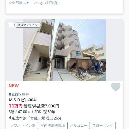
☆全部屋エアコンつき（残置物）
賃貸マンション
NEW
葛飾区奥戸
ＭＳＤビル
304
11
万円
管理/共益費7,000円
3階 / 47.00㎡ / 2DK /築30年
京成本線「青砥」駅 徒歩26分
バス・トイレ別
室内洗濯機置場
バルコニー
フローリング