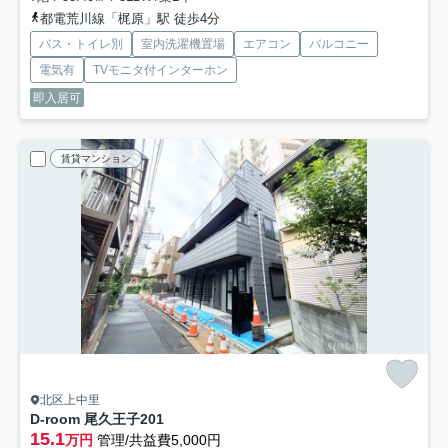
都電荒川線「梶原」駅 徒歩4分
バス・トイレ別
室内洗濯機置場
エアコン
バルコニー
電気有
TVモニタ付インターホン
即入居可
賃貸マンション
北区上中里
D-room 尾久王子
201
15.1
万円
管理/共益費5,000円