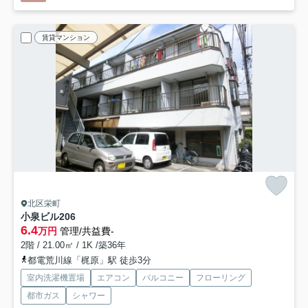
賃貸マンション
北区栄町
小泉ビル
206
6.4
万円
管理/共益費-
2階 / 21.00㎡ / 1K /築36年
都電荒川線「梶原」駅 徒歩3分
室内洗濯機置場
エアコン
バルコニー
フローリング
都市ガス
シャワー