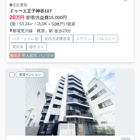
北区豊島
ドゥーエ王子神谷
107
20
万円
管理/共益費15,000円
1階 / 53.24㎡ / 2LDK＋S(納戸) /新築
都電荒川線「梶原」駅 徒歩23分
バス・トイレ別
室内洗濯機置場
エアコン
バルコニー
電気有
都市ガス
敷礼0
即入居可
パノラマ
賃貸マンション