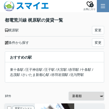
0
お気に入り
都電荒川線 梶原駅の賃貸一覧
梶原駅
変更
条件から探す
変更
おすすめの駅
東十条駅
/
王子神谷駅
/
王子駅
/
大宮駅
/
赤羽駅
/
十条駅
/
志茂駅
/
さいたま新都心駅
/
赤羽岩淵駅
/
北与野駅
37
件
賃貸マンション