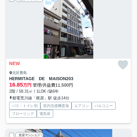
NEW
北区豊島
HERMITAGE DE MAISON
203
16.85
万円
管理/共益費11,500円
2階 / 58.31㎡ / 1LDK /築6年
都電荒川線「梶原」駅 徒歩14分
バス・トイレ別
室内洗濯機置場
エアコン
バルコニー
フローリング
電気有
賃貸マンション