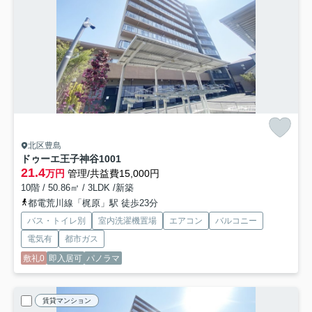
北区豊島
ドゥーエ王子神谷
1001
21.4
万円
管理/共益費15,000円
10階 / 50.86㎡ / 3LDK /新築
都電荒川線「梶原」駅 徒歩23分
バス・トイレ別
室内洗濯機置場
エアコン
バルコニー
電気有
都市ガス
敷礼0
即入居可
パノラマ
賃貸マンション