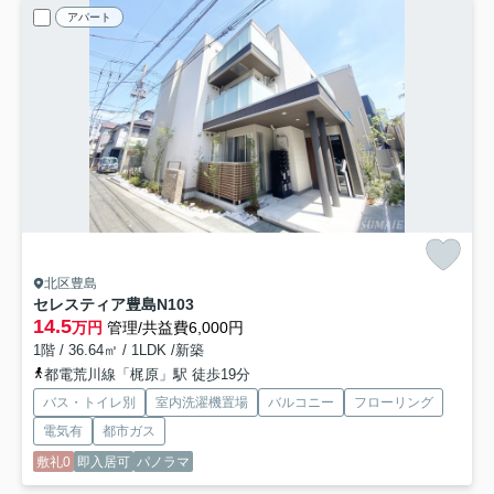
アパート
北区豊島
セレスティア豊島N
103
14.5
万円
管理/共益費6,000円
1階 / 36.64㎡ / 1LDK /新築
都電荒川線「梶原」駅 徒歩19分
バス・トイレ別
室内洗濯機置場
バルコニー
フローリング
電気有
都市ガス
敷礼0
即入居可
パノラマ