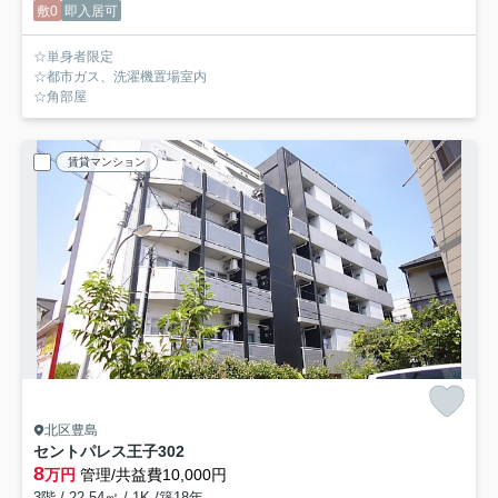
敷0
即入居可
☆単身者限定
☆都市ガス、洗濯機置場室内
☆角部屋
賃貸マンション
北区豊島
セントパレス王子
302
8
万円
管理/共益費10,000円
3階 / 22.54㎡ / 1K /築18年