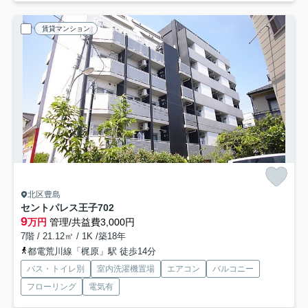
賃貸マンション
北区豊島
セントパレス王子
702
9
万円
管理/共益費3,000円
7階 / 21.12㎡ / 1K /築18年
都電荒川線「梶原」駅 徒歩14分
バス・トイレ別
室内洗濯機置場
エアコン
バルコニー
フローリング
電気有