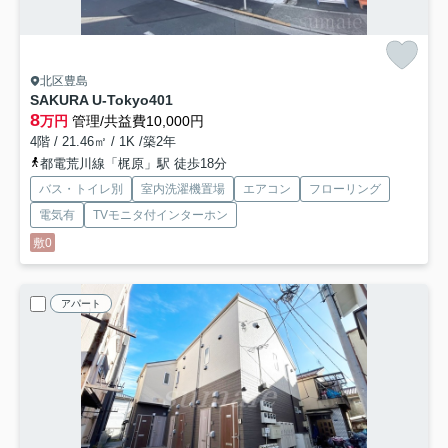
北区豊島
SAKURA U-Tokyo
401
8
万円
管理/共益費10,000円
4階 / 21.46㎡ / 1K /築2年
都電荒川線「梶原」駅 徒歩18分
バス・トイレ別
室内洗濯機置場
エアコン
フローリング
電気有
TVモニタ付インターホン
敷0
アパート