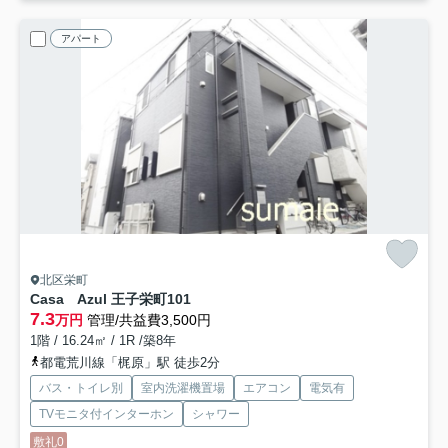
アパート
北区栄町
Casa Azul 王子栄町
101
7.3
万円
管理/共益費3,500円
1階 / 16.24㎡ / 1R /築8年
都電荒川線「梶原」駅 徒歩2分
バス・トイレ別
室内洗濯機置場
エアコン
電気有
TVモニタ付インターホン
シャワー
敷礼0