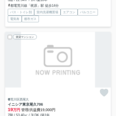
都電荒川線「梶原」駅 徒歩14分
バス・トイレ別
室内洗濯機置場
エアコン
バルコニー
電気有
都市ガス
賃貸マンション
荒川区西尾久
イニシア東京尾久
706
19
万円
管理/共益費19,000円
7階 / 53.40㎡ / 3LDK /築1年