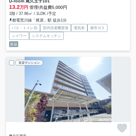
D-room 尾久王子
101
13.2
万円
管理/共益費5,000円
1階 / 37.86㎡ / 1LDK /予定
都電荒川線「梶原」駅 徒歩1分
バス・トイレ別
室内洗濯機置場
電気有
都市ガス
シャワー
システムキッチン
新築
賃貸マンション