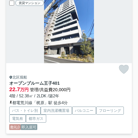
賃貸マンション
北区堀船
オープンブルーム王子
401
22.7
万円
管理/共益費20,000円
4階 / 52.38㎡ / 2LDK /築2年
都電荒川線「梶原」駅 徒歩4分
バス・トイレ別
室内洗濯機置場
バルコニー
フローリング
電気有
都市ガス
敷礼0
即入居可