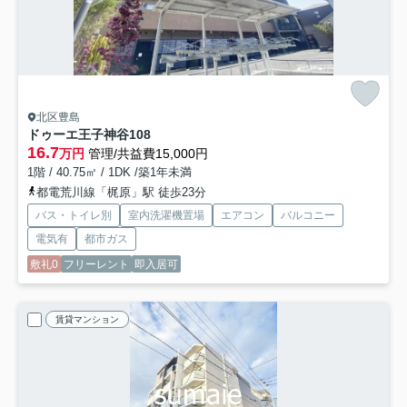
北区豊島
ドゥーエ王子神谷
108
16.7
万円
管理/共益費15,000円
1階 / 40.75㎡ / 1DK /築1年未満
都電荒川線「梶原」駅 徒歩23分
バス・トイレ別
室内洗濯機置場
エアコン
バルコニー
電気有
都市ガス
敷礼0
フリーレント
即入居可
賃貸マンション