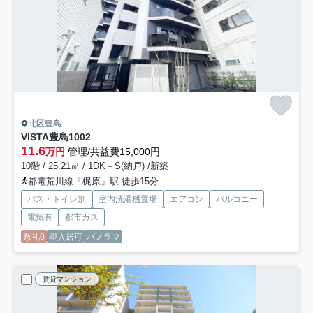
北区豊島
VISTA豊島
1002
11.6
万円
管理/共益費15,000円
10階 / 25.21㎡ / 1DK＋S(納戸) /新築
都電荒川線「梶原」駅 徒歩15分
バス・トイレ別
室内洗濯機置場
エアコン
バルコニー
電気有
都市ガス
敷礼0
即入居可
パノラマ
賃貸マンション