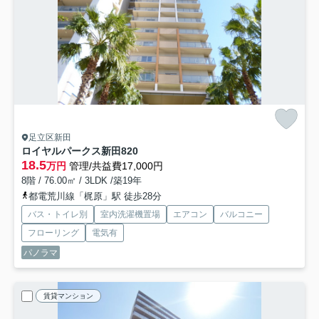
足立区新田
ロイヤルパークス新田
820
18.5
万円
管理/共益費17,000円
8階 / 76.00㎡ / 3LDK /築19年
都電荒川線「梶原」駅 徒歩28分
バス・トイレ別
室内洗濯機置場
エアコン
バルコニー
フローリング
電気有
パノラマ
賃貸マンション