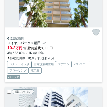
足立区新田
ロイヤルパークス新田
325
10.2
万円
管理/共益費8,000円
3階 / 38.00㎡ / 1K /築19年
都電荒川線「梶原」駅 徒歩28分
バス・トイレ別
室内洗濯機置場
エアコン
バルコニー
フローリング
電気有
パノラマ
賃貸マンション