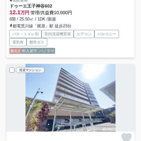
北区豊島
ドゥーエ王子神谷
602
12.1
万円
管理/共益費10,000円
6階 / 25.50㎡ / 1DK /新築
都電荒川線「梶原」駅 徒歩23分
バス・トイレ別
室内洗濯機置場
エアコン
バルコニー
電気有
都市ガス
敷礼0
即入居可
パノラマ
賃貸マンション