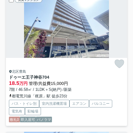
北区豊島
ドゥーエ王子神谷
704
18.5
万円
管理/共益費15,000円
7階 / 46.58㎡ / 1LDK＋S(納戸) /新築
都電荒川線「梶原」駅 徒歩23分
バス・トイレ別
室内洗濯機置場
エアコン
バルコニー
電気有
駐輪場
敷礼0
即入居可
パノラマ