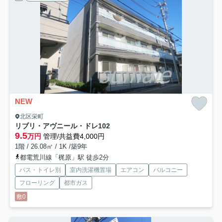
NEW
北区栄町
リブリ・アヴニール・ドレ
102
9.5
万円
管理/共益費4,000円
1階 / 26.08㎡ / 1K /築9年
都電荒川線「梶原」駅 徒歩2分
バス・トイレ別
室内洗濯機置場
エアコン
バルコニー
フローリング
都市ガス
敷0