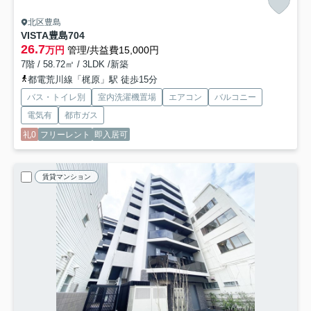
北区豊島
VISTA豊島
704
26.7
万円
管理/共益費15,000円
7階 / 58.72㎡ / 3LDK /新築
都電荒川線「梶原」駅 徒歩15分
バス・トイレ別
室内洗濯機置場
エアコン
バルコニー
電気有
都市ガス
礼0
フリーレント
即入居可
賃貸マンション