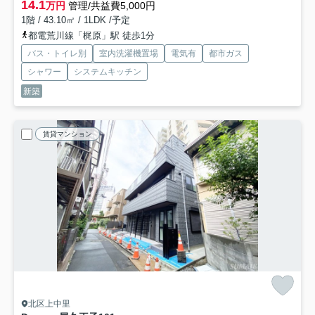
14.1
万円
管理/共益費5,000円
1階 / 43.10㎡ / 1LDK /予定
都電荒川線「梶原」駅 徒歩1分
バス・トイレ別
室内洗濯機置場
電気有
都市ガス
シャワー
システムキッチン
新築
賃貸マンション
北区上中里