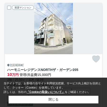
賃貸マンション
北区昭和町
ハーモニーレジデンスNORTHザ・ガーデン
205
10
万円
管理/共益費15,000円
2階 / 25.50㎡ / 1DK /築3年
当サイトでは、お客様の当サイト利用状況把握、サービス向上検討を目的と
都電荒川線「梶原」駅 徒歩5分
して、クッキー（Cookie）を使用しています。
バス・トイレ別
室内洗濯機置場
エアコン
バルコニー
詳しくは、当社の
「Cookieの取扱いについて」
をご確認ください。
フローリング
電気有
閉じる
ペット可
パノラマ