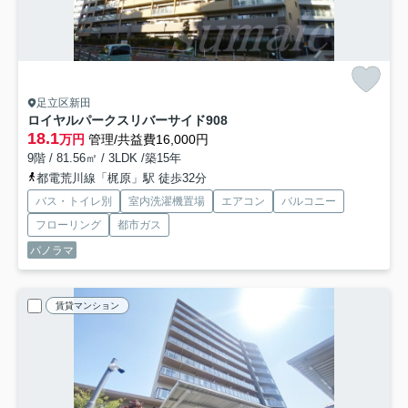
足立区新田
ロイヤルパークスリバーサイド
908
18.1
万円
管理/共益費16,000円
9階 / 81.56㎡ / 3LDK /築15年
都電荒川線「梶原」駅 徒歩32分
バス・トイレ別
室内洗濯機置場
エアコン
バルコニー
フローリング
都市ガス
パノラマ
賃貸マンション