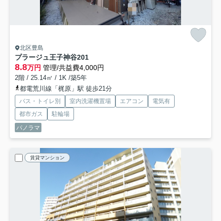
北区豊島
プラージュ王子神谷
201
8.8
万円
管理/共益費4,000円
2階 / 25.14㎡ / 1K /築5年
都電荒川線「梶原」駅 徒歩21分
バス・トイレ別
室内洗濯機置場
エアコン
電気有
都市ガス
駐輪場
パノラマ
賃貸マンション