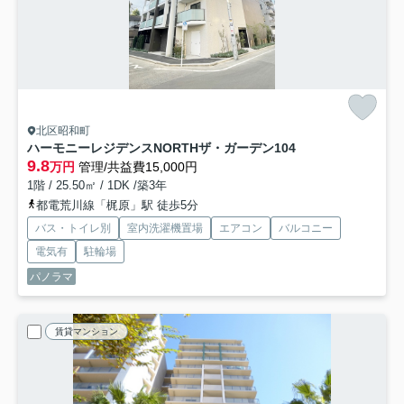
北区昭和町
ハーモニーレジデンスNORTHザ・ガーデン
104
9.8
万円
管理/共益費15,000円
1階 / 25.50㎡ / 1DK /築3年
都電荒川線「梶原」駅 徒歩5分
バス・トイレ別
室内洗濯機置場
エアコン
バルコニー
電気有
駐輪場
パノラマ
賃貸マンション