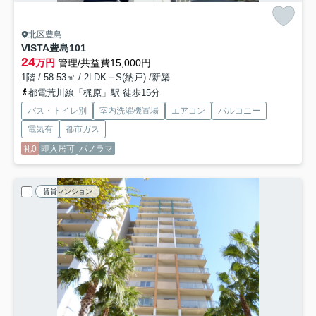
北区豊島
VISTA豊島
101
24
万円
管理/共益費15,000円
1階 / 58.53㎡ / 2LDK＋S(納戸) /新築
都電荒川線「梶原」駅 徒歩15分
バス・トイレ別
室内洗濯機置場
エアコン
バルコニー
電気有
都市ガス
礼0
即入居可
パノラマ
賃貸マンション