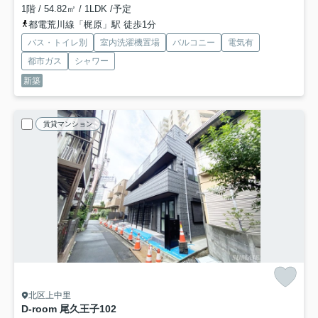
1階 / 54.82㎡ / 1LDK /予定
都電荒川線「梶原」駅 徒歩1分
バス・トイレ別
室内洗濯機置場
バルコニー
電気有
都市ガス
シャワー
新築
賃貸マンション
北区上中里
D-room 尾久王子
102