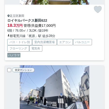
足立区新田
ロイヤルパークス新田
622
18.3
万円
管理/共益費17,000円
6階 / 76.00㎡ / 3LDK /築19年
都電荒川線「梶原」駅 徒歩28分
バス・トイレ別
室内洗濯機置場
エアコン
バルコニー
フローリング
電気有
パノラマ
賃貸マンション