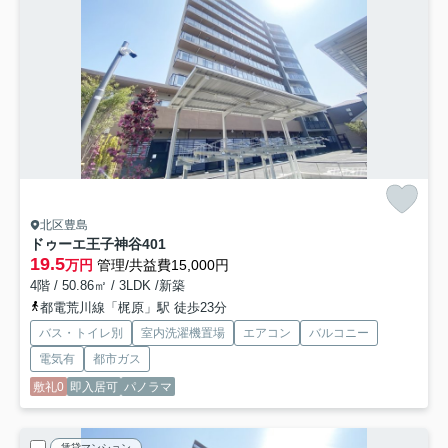
北区豊島
ドゥーエ王子神谷
401
19.5
万円
管理/共益費15,000円
4階 / 50.86㎡ / 3LDK /新築
都電荒川線「梶原」駅 徒歩23分
バス・トイレ別
室内洗濯機置場
エアコン
バルコニー
電気有
都市ガス
敷礼0
即入居可
パノラマ
賃貸マンション