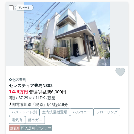
アパート
北区豊島
セレスティア豊島N
302
14.9
万円
管理/共益費6,000円
3階 / 37.29㎡ / 1LDK /新築
都電荒川線「梶原」駅 徒歩19分
バス・トイレ別
室内洗濯機置場
バルコニー
フローリング
電気有
都市ガス
敷礼0
即入居可
パノラマ