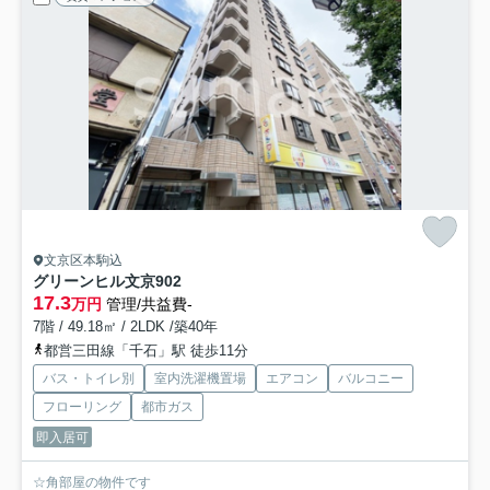
文京区本駒込
グリーンヒル文京
902
17.3
万円
管理/共益費-
7階 / 49.18㎡ / 2LDK /築40年
都営三田線「千石」駅 徒歩11分
バス・トイレ別
室内洗濯機置場
エアコン
バルコニー
フローリング
都市ガス
即入居可
☆角部屋の物件です