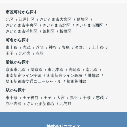
市区町村から探す
北区
江戸川区
さいたま市大宮区
葛飾区
さいたま市中央区
さいたま市北区
さいたま市西区
さいたま市浦和区
荒川区
板橋区
町名から探す
東十条
志茂
浮間
神谷
豊島
滝野川
上十条
王子
北小岩
赤羽
沿線から探す
京浜東北線
埼京線
東北本線
高崎線
南北線
湘南新宿ライン宇須
湘南新宿ライン高海
川越線
埼玉新都市交通ニューシャトル
都電荒川線
駅から探す
東十条
王子神谷
王子
大宮
赤羽
十条
志茂
赤羽岩淵
さいたま新都心
北与野
株式会社スマイエ