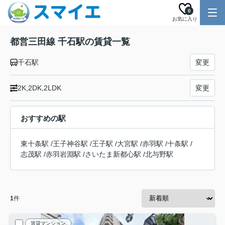
0
お気に入り
都営三田線 千石駅の賃貸一覧
千石駅
変更
2K,2DK,2LDK
変更
おすすめの駅
東十条駅
/
王子神谷駅
/
王子駅
/
大宮駅
/
赤羽駅
/
十条駅
/
志茂駅
/
赤羽岩淵駅
/
さいたま新都心駅
/
北与野駅
1
件
賃貸マンション