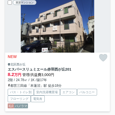
賃貸マンション
NEW
北区西が丘
エスパースリュミエール赤羽西が丘
201
8.2
万円
管理/共益費3,000円
2階 / 24.78㎡ / 1K /築17年
都営三田線「本蓮沼」駅 徒歩18分
バス・トイレ別
室内洗濯機置場
エアコン
バルコニー
フローリング
電気有
礼0
パノラマ