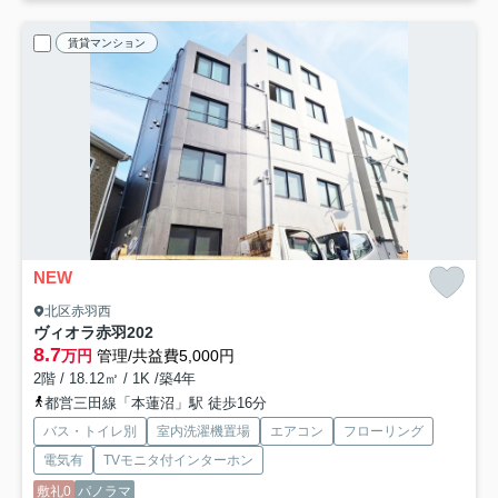
賃貸マンション
NEW
北区赤羽西
ヴィオラ赤羽
202
8.7
万円
管理/共益費5,000円
2階 / 18.12㎡ / 1K /築4年
都営三田線「本蓮沼」駅 徒歩16分
バス・トイレ別
室内洗濯機置場
エアコン
フローリング
電気有
TVモニタ付インターホン
敷礼0
パノラマ