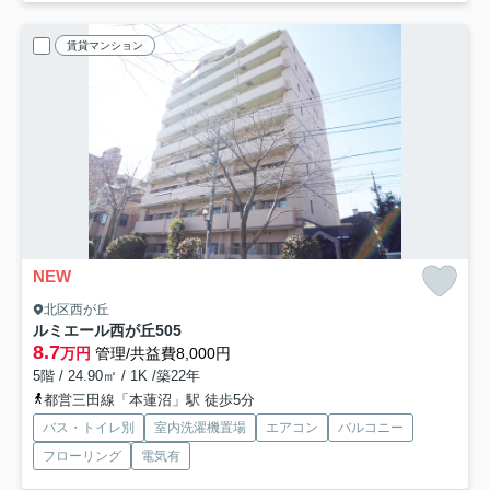
賃貸マンション
NEW
北区西が丘
ルミエール西が丘
505
8.7
万円
管理/共益費8,000円
5階 / 24.90㎡ / 1K /築22年
都営三田線「本蓮沼」駅 徒歩5分
バス・トイレ別
室内洗濯機置場
エアコン
バルコニー
フローリング
電気有