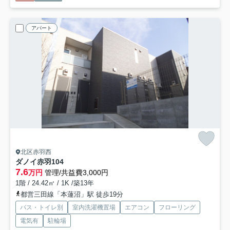
アパート
北区赤羽西
ダノイ赤羽
104
7.6
万円
管理/共益費3,000円
1階 / 24.42㎡ / 1K /築13年
都営三田線「本蓮沼」駅 徒歩19分
バス・トイレ別
室内洗濯機置場
エアコン
フローリング
電気有
駐輪場