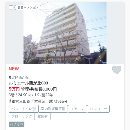
賃貸マンション
NEW
北区西が丘
ルミエール西が丘
603
9
万円
管理/共益費8,000円
6階 / 24.90㎡ / 1K /築22年
都営三田線「本蓮沼」駅 徒歩5分
バス・トイレ別
室内洗濯機置場
エアコン
バルコニー
フローリング
電気有
パノラマ