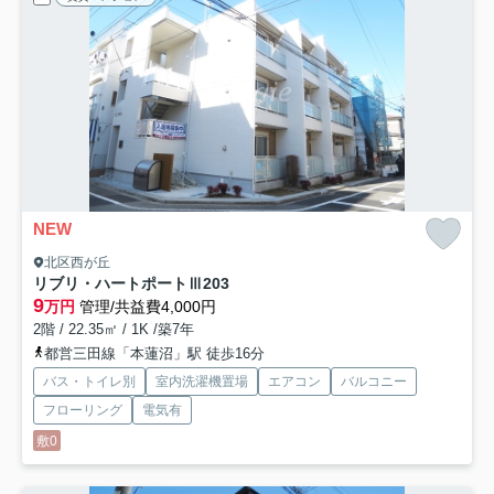
NEW
北区西が丘
リブリ・ハートポートⅢ
203
9
万円
管理/共益費4,000円
2階 / 22.35㎡ / 1K /築7年
都営三田線「本蓮沼」駅 徒歩16分
バス・トイレ別
室内洗濯機置場
エアコン
バルコニー
フローリング
電気有
敷0