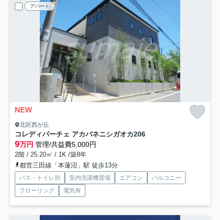
アパート
NEW
北区西が丘
コレディパーチェ アカバネニシガオカ
206
9
万円
管理/共益費5,000円
2階 / 25.20㎡ / 1K /築8年
都営三田線「本蓮沼」駅 徒歩13分
バス・トイレ別
室内洗濯機置場
エアコン
バルコニー
フローリング
電気有