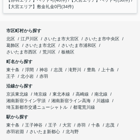
【赤羽エリア】ペット可(40件)
【大宮エリア】ペット可(38件)
【大宮エリア】敷金礼金0円(34件)
市区町村から探す
北区
江戸川区
さいたま市大宮区
さいたま市中央区
葛飾区
さいたま市北区
さいたま市浦和区
さいたま市西区
荒川区
板橋区
町名から探す
東十条
浮間
神谷
志茂
滝野川
豊島
上十条
王子
北小岩
赤羽
沿線から探す
京浜東北線
埼京線
東北本線
高崎線
南北線
湘南新宿ライン宇須
湘南新宿ライン高海
川越線
埼玉新都市交通ニューシャトル
都電荒川線
駅から探す
東十条
王子神谷
王子
大宮
赤羽
十条
志茂
赤羽岩淵
さいたま新都心
北与野