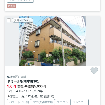
敷礼0
賃貸マンション
板橋区宮本町
ドミール板橋本町
301
9
万円
管理/共益費5,000円
1階 / 24.15㎡ / 1K /築29年
都営三田線「本蓮沼」駅 徒歩8分
バス・トイレ別
室内洗濯機置場
エアコン
バルコニー