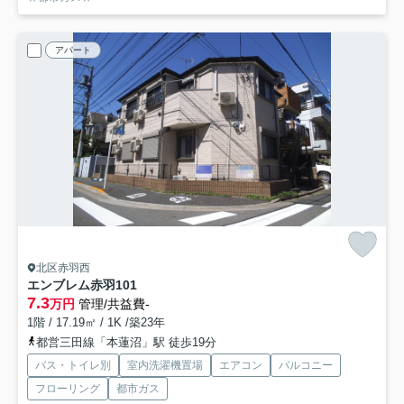
アパート
北区赤羽西
エンブレム赤羽
101
7.3
万円
管理/共益費-
1階 / 17.19㎡ / 1K /築23年
都営三田線「本蓮沼」駅 徒歩19分
バス・トイレ別
室内洗濯機置場
エアコン
バルコニー
フローリング
都市ガス