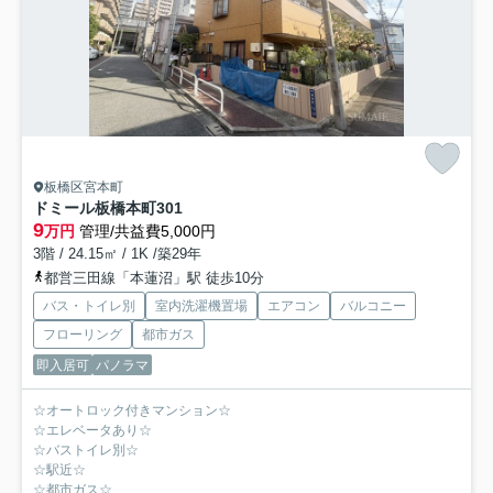
板橋区宮本町
ドミール板橋本町
301
9
万円
管理/共益費5,000円
3階 / 24.15㎡ / 1K /築29年
都営三田線「本蓮沼」駅 徒歩10分
バス・トイレ別
室内洗濯機置場
エアコン
バルコニー
フローリング
都市ガス
即入居可
パノラマ
☆オートロック付きマンション☆
☆エレベータあり☆
☆バストイレ別☆
☆駅近☆
☆都市ガス☆