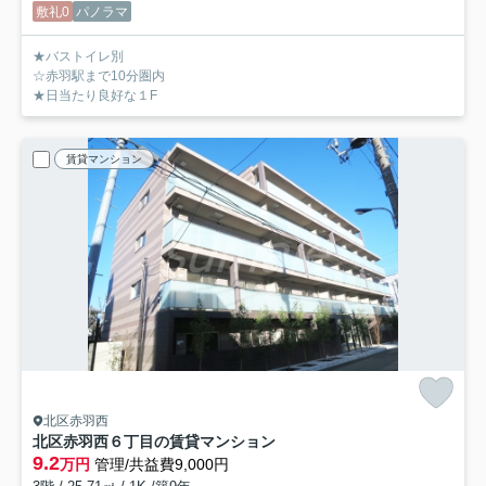
敷礼0
パノラマ
★バストイレ別
☆赤羽駅まで10分圏内
★日当たり良好な１F
賃貸マンション
北区赤羽西
北区赤羽西６丁目の賃貸マンション
9.2
万円
管理/共益費9,000円