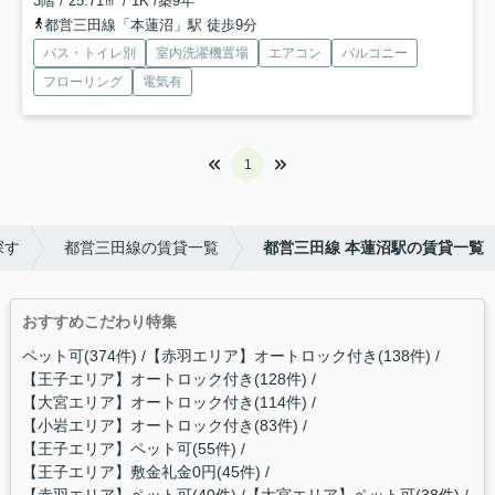
3階 / 25.71㎡ / 1K /築9年
都営三田線「本蓮沼」駅 徒歩9分
バス・トイレ別
室内洗濯機置場
エアコン
バルコニー
フローリング
電気有
1
探す
都営三田線の賃貸一覧
都営三田線 本蓮沼駅の賃貸一覧
おすすめこだわり特集
ペット可(374件)
【赤羽エリア】オートロック付き(138件)
【王子エリア】オートロック付き(128件)
【大宮エリア】オートロック付き(114件)
【小岩エリア】オートロック付き(83件)
【王子エリア】ペット可(55件)
【王子エリア】敷金礼金0円(45件)