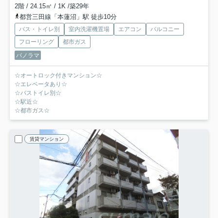
2階 / 24.15㎡ / 1K /築29年
都営三田線「本蓮沼」駅 徒歩10分
バス・トイレ別
室内洗濯機置場
エアコン
バルコニー
フローリング
都市ガス
パノラマ
☆オートロック付きマンション☆
☆エレベータあり☆
☆バストイレ別☆
☆駅近☆
☆都市ガス☆
賃貸マンション