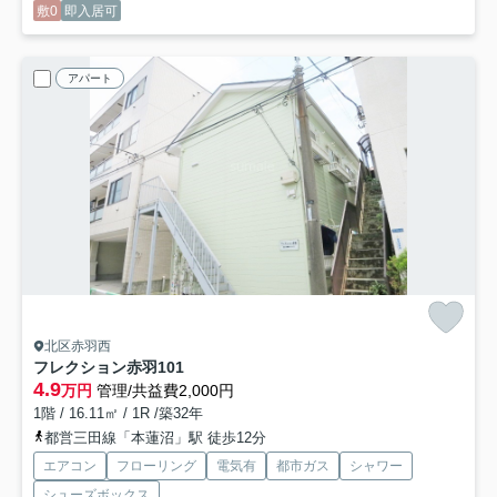
敷0
即入居可
アパート
北区赤羽西
フレクション赤羽
101
4.9
万円
管理/共益費2,000円
1階 / 16.11㎡ / 1R /築32年
都営三田線「本蓮沼」駅 徒歩12分
エアコン
フローリング
電気有
都市ガス
シャワー
シューズボックス