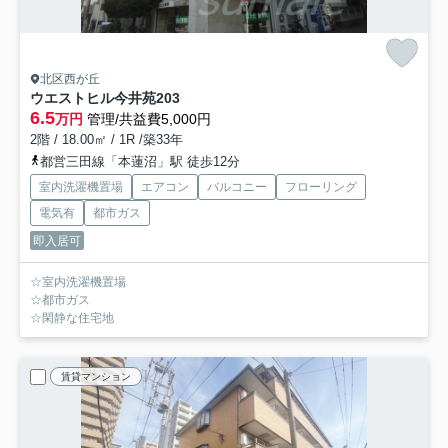
北区西が丘
ウエストヒル今井苑
203
6.5
万円
管理/共益費5,000円
2階 / 18.00㎡ / 1R /築33年
都営三田線「本蓮沼」駅 徒歩12分
室内洗濯機置場
エアコン
バルコニー
フローリング
電気有
都市ガス
即入居可
☆室内洗濯機置場
☆都市ガス
☆閑静な住宅地
賃貸マンション