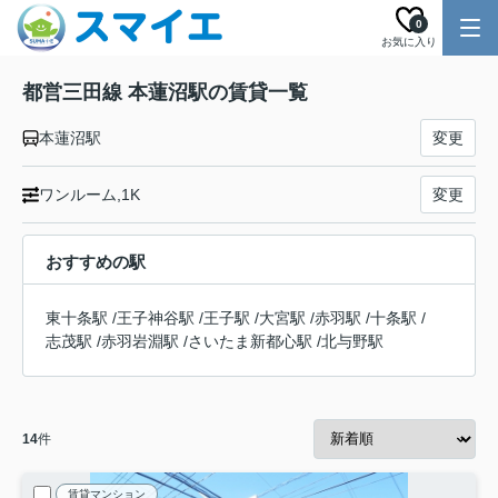
0
お気に入り
都営三田線 本蓮沼駅の賃貸一覧
本蓮沼駅
変更
ワンルーム,1K
変更
おすすめの駅
東十条駅
/
王子神谷駅
/
王子駅
/
大宮駅
/
赤羽駅
/
十条駅
/
志茂駅
/
赤羽岩淵駅
/
さいたま新都心駅
/
北与野駅
14
件
賃貸マンション