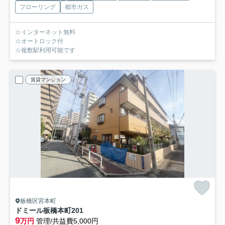
フローリング
都市ガス
☆インターネット無料
☆オートロック付
☆複数駅利用可能です
賃貸マンション
板橋区宮本町
ドミール板橋本町
201
9
万円
管理/共益費5,000円