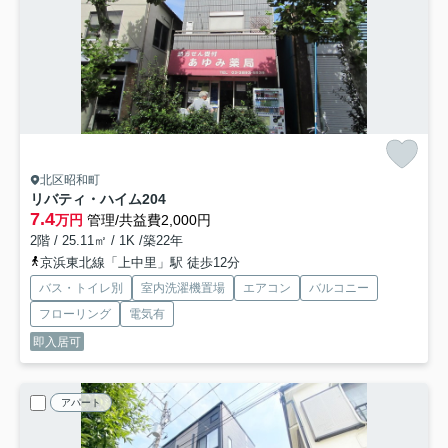
北区昭和町
リバティ・ハイム
204
7.4
万円
管理/共益費2,000円
2階 / 25.11㎡ / 1K /築22年
京浜東北線「上中里」駅 徒歩12分
バス・トイレ別
室内洗濯機置場
エアコン
バルコニー
フローリング
電気有
即入居可
アパート