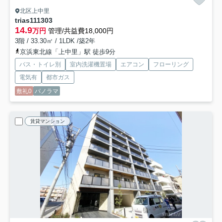
北区上中里
trias111
303
14.9
万円
管理/共益費18,000円
3階 / 33.30㎡ / 1LDK /築2年
京浜東北線「上中里」駅 徒歩9分
バス・トイレ別
室内洗濯機置場
エアコン
フローリング
電気有
都市ガス
敷礼0
パノラマ
賃貸マンション