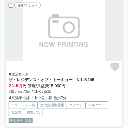
賃貸マンション
北区西ケ原
ザ・レジデンス・オブ・トーキョー N１５
205
21.8
万円
管理/共益費15,000円
2階 / 55.72㎡ / 1DK /新築
京浜東北線「上中里」駅 徒歩7分
バス・トイレ別
室内洗濯機置場
エアコン
バルコニー
電気有
都市ガス
即入居可
新築