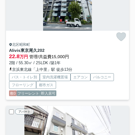
北区昭和町
Alivis東京尾久
202
22.8
万円
管理/共益費15,000円
2階 / 55.30㎡ / 2SLDK /築1年
京浜東北線「上中里」駅 徒歩13分
バス・トイレ別
室内洗濯機置場
エアコン
バルコニー
フローリング
都市ガス
敷0
フリーレント
即入居可
アパート