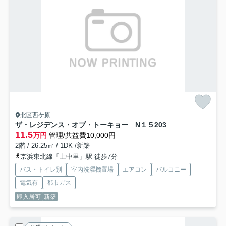
北区西ケ原
ザ・レジデンス・オブ・トーキョー N１５
203
11.5
万円
管理/共益費10,000円
2階 / 26.25㎡ / 1DK /新築
京浜東北線「上中里」駅 徒歩7分
バス・トイレ別
室内洗濯機置場
エアコン
バルコニー
電気有
都市ガス
即入居可
新築