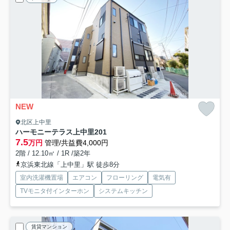
NEW
北区上中里
ハーモニーテラス上中里
201
7.5
万円
管理/共益費4,000円
2階 / 12.10㎡ / 1R /築2年
京浜東北線「上中里」駅 徒歩8分
室内洗濯機置場
エアコン
フローリング
電気有
TVモニタ付インターホン
システムキッチン
賃貸マンション