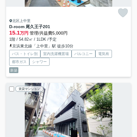
北区上中里
D-room 尾久王子
201
15.1
万円
管理/共益費5,000円
1階 / 54.82㎡ / 1LDK /予定
京浜東北線「上中里」駅 徒歩10分
バス・トイレ別
室内洗濯機置場
バルコニー
電気有
都市ガス
シャワー
新築
賃貸マンション