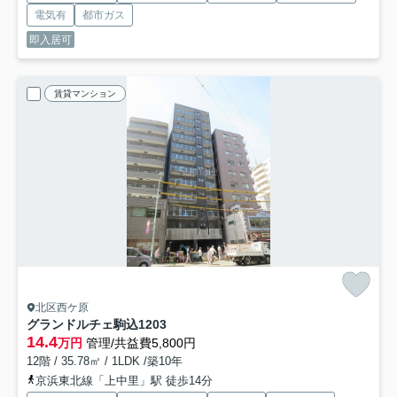
電気有
都市ガス
即入居可
賃貸マンション
北区西ケ原
グランドルチェ駒込
1203
14.4
万円
管理/共益費5,800円
12階 / 35.78㎡ / 1LDK /築10年
京浜東北線「上中里」駅 徒歩14分