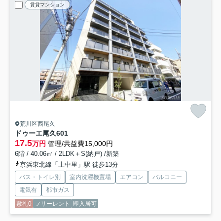
賃貸マンション
荒川区西尾久
ドゥーエ尾久
601
17.5
万円
管理/共益費15,000円
6階 / 40.06㎡ / 2LDK＋S(納戸) /新築
京浜東北線「上中里」駅 徒歩13分
バス・トイレ別
室内洗濯機置場
エアコン
バルコニー
電気有
都市ガス
敷礼0
フリーレント
即入居可