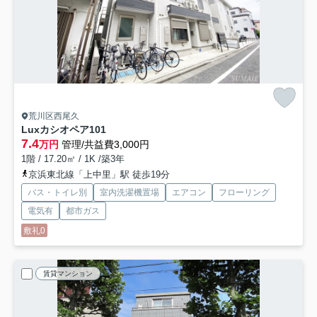
荒川区西尾久
Luxカシオペア
101
7.4
万円
管理/共益費3,000円
1階 / 17.20㎡ / 1K /築3年
京浜東北線「上中里」駅 徒歩19分
バス・トイレ別
室内洗濯機置場
エアコン
フローリング
電気有
都市ガス
敷礼0
賃貸マンション