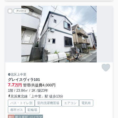
アパート
北区上中里
グレイスヴィラ
101
7.7
万円
管理/共益費4,000円
1階 / 23.84㎡ / 1K /築23年
京浜東北線「上中里」駅 徒歩13分
バス・トイレ別
室内洗濯機置場
エアコン
電気有
都市ガス
駐輪場
敷0
即入居可
パノラマ