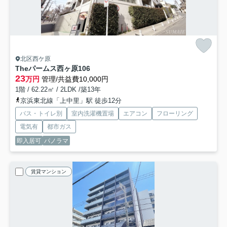
北区西ケ原
Theパームス西ヶ原
106
23
万円
管理/共益費10,000円
1階 / 62.22㎡ / 2LDK /築13年
京浜東北線「上中里」駅 徒歩12分
バス・トイレ別
室内洗濯機置場
エアコン
フローリング
電気有
都市ガス
即入居可
パノラマ
賃貸マンション