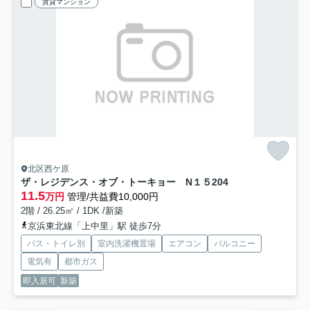
賃貸マンション
北区西ケ原
ザ・レジデンス・オブ・トーキョー N１５
204
11.5
万円
管理/共益費10,000円
2階 / 26.25㎡ / 1DK /新築
京浜東北線「上中里」駅 徒歩7分
バス・トイレ別
室内洗濯機置場
エアコン
バルコニー
電気有
都市ガス
即入居可
新築