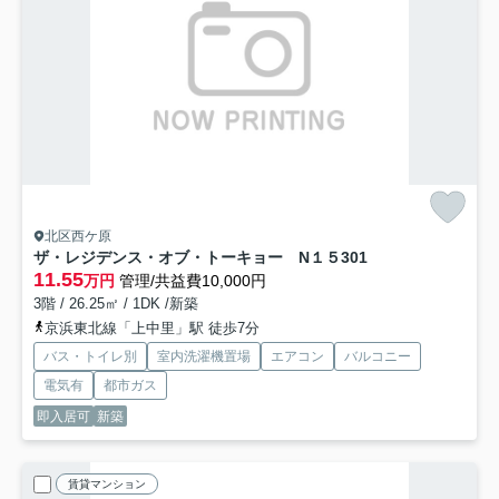
北区西ケ原
ザ・レジデンス・オブ・トーキョー N１５
301
11.55
万円
管理/共益費10,000円
3階 / 26.25㎡ / 1DK /新築
京浜東北線「上中里」駅 徒歩7分
バス・トイレ別
室内洗濯機置場
エアコン
バルコニー
電気有
都市ガス
即入居可
新築
賃貸マンション