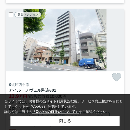
賃貸マンション
北区西ケ原
アイル ノヴェル駒込
601
13.9
万円
管理/共益費10,000円
当サイトでは、お客様の当サイト利用状況把握、サービス向上検討を目的と
6階 / 30.28㎡ / 1DK /築3年
して、クッキー（Cookie）を使用しています。
京浜東北線「上中里」駅 徒歩6分
詳しくは、当社の
「Cookieの取扱いについて」
をご確認ください。
バス・トイレ別
室内洗濯機置場
エアコン
バルコニー
閉じる
フローリング
電気有