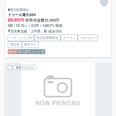
荒川区西尾久
ドゥーエ尾久
604
20.9
万円
管理/共益費15,000円
6階 / 50.31㎡ / 2LDK＋S(納戸) /新築
京浜東北線「上中里」駅 徒歩13分
バス・トイレ別
室内洗濯機置場
エアコン
バルコニー
電気有
都市ガス
敷礼0
即入居可
ペット可
賃貸マンション