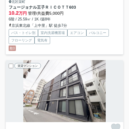
北区栄町
フュージョナル王子ＲＩＣＯＴＴ
603
10.2
万円
管理/共益費5,000円
6階 / 25.59㎡ / 1K /築8年
京浜東北線「上中里」駅 徒歩7分
バス・トイレ別
室内洗濯機置場
エアコン
バルコニー
フローリング
電気有
敷0
賃貸マンション