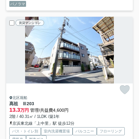
パノラマ
賃貸マンション
北区堀船
髙祖 Ⅲ
203
13.3
万円
管理/共益費4,600円
2階 / 40.31㎡ / 1LDK /築1年
京浜東北線「上中里」駅 徒歩12分
バス・トイレ別
室内洗濯機置場
バルコニー
フローリング