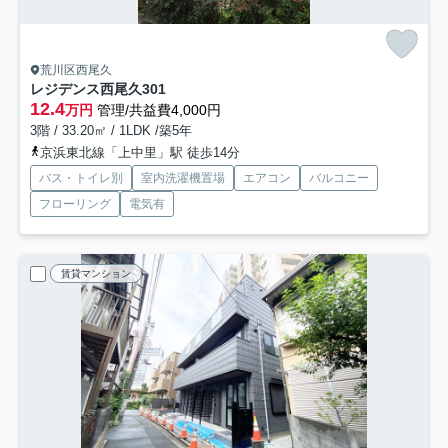
荒川区西尾久
レジデンス西尾久
301
12.4
万円
管理/共益費4,000円
3階 / 33.20㎡ / 1LDK /築5年
京浜東北線「上中里」駅 徒歩14分
バス・トイレ別
室内洗濯機置場
エアコン
バルコニー
フローリング
電気有
賃貸マンション