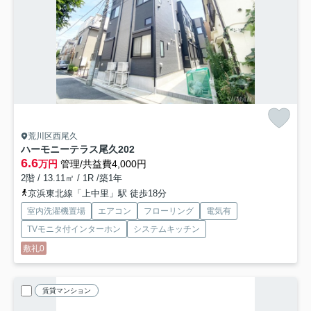
荒川区西尾久
ハーモニーテラス尾久
202
6.6
万円
管理/共益費4,000円
2階 / 13.11㎡ / 1R /築1年
京浜東北線「上中里」駅 徒歩18分
室内洗濯機置場
エアコン
フローリング
電気有
TVモニタ付インターホン
システムキッチン
敷礼0
賃貸マンション