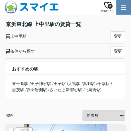
0
お気に入り
京浜東北線 上中里駅の賃貸一覧
上中里駅
変更
条件から探す
変更
おすすめの駅
東十条駅
/
王子神谷駅
/
王子駅
/
大宮駅
/
赤羽駅
/
十条駅
/
志茂駅
/
赤羽岩淵駅
/
さいたま新都心駅
/
北与野駅
43
件
アパート