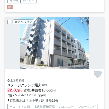
電気有
都市ガス
敷0
賃貸マンション
北区昭和町
ステージグランデ尾久
701
22.8
万円
管理/共益費10,000円
7階 / 55.84㎡ / 2LDK /築9年
京浜東北線「上中里」駅 徒歩12分
バス・トイレ別
室内洗濯機置場
バルコニー
フローリング