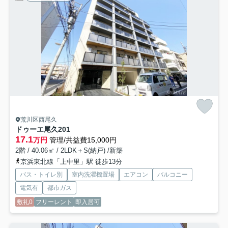
荒川区西尾久
ドゥーエ尾久
201
17.1
万円
管理/共益費15,000円
2階 / 40.06㎡ / 2LDK＋S(納戸) /新築
京浜東北線「上中里」駅 徒歩13分
バス・トイレ別
室内洗濯機置場
エアコン
バルコニー
電気有
都市ガス
敷礼0
フリーレント
即入居可