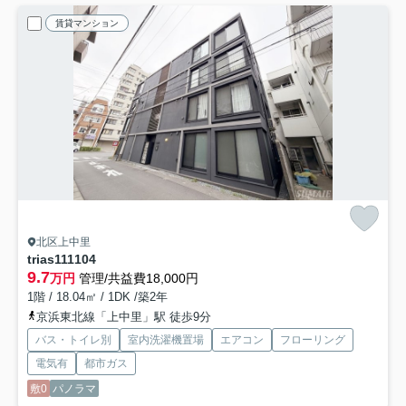
賃貸マンション
北区上中里
trias111
104
9.7
万円
管理/共益費18,000円
1階 / 18.04㎡ / 1DK /築2年
京浜東北線「上中里」駅 徒歩9分
バス・トイレ別
室内洗濯機置場
エアコン
フローリング
電気有
都市ガス
敷0
パノラマ