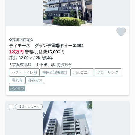
荒川区西尾久
ティモーネ グランデ田端ドゥーエ
202
13
万円
管理/共益費15,000円
2階 / 32.00㎡ / 2K /築4年
京浜東北線「上中里」駅 徒歩16分
バス・トイレ別
室内洗濯機置場
バルコニー
フローリング
電気有
都市ガス
パノラマ
賃貸マンション