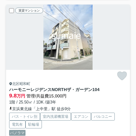
賃貸マンション
北区昭和町
ハーモニーレジデンスNORTHザ・ガーデン
104
9.8
万円
管理/共益費15,000円
1階 / 25.50㎡ / 1DK /築3年
京浜東北線「上中里」駅 徒歩9分
バス・トイレ別
室内洗濯機置場
エアコン
バルコニー
電気有
駐輪場
パノラマ