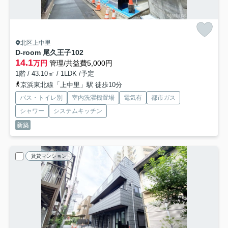
北区上中里
D-room 尾久王子
102
14.1
万円
管理/共益費5,000円
1階 / 43.10㎡ / 1LDK /予定
京浜東北線「上中里」駅 徒歩10分
バス・トイレ別
室内洗濯機置場
電気有
都市ガス
シャワー
システムキッチン
新築
賃貸マンション