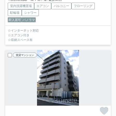
室内洗濯機置場
エアコン
バルコニー
フローリング
駐輪場
シャワー
即入居可
パノラマ
☆インターネット対応
☆エアコン付き
☆収納スペース有
賃貸マンション