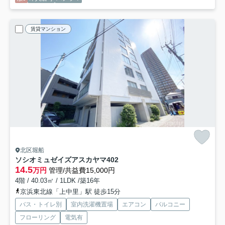
賃貸マンション
北区堀船
ソシオミュゼイズアスカヤマ
402
14.5
万円
管理/共益費15,000円
4階 / 40.03㎡ / 1LDK /築16年
京浜東北線「上中里」駅 徒歩15分
バス・トイレ別
室内洗濯機置場
エアコン
バルコニー
フローリング
電気有