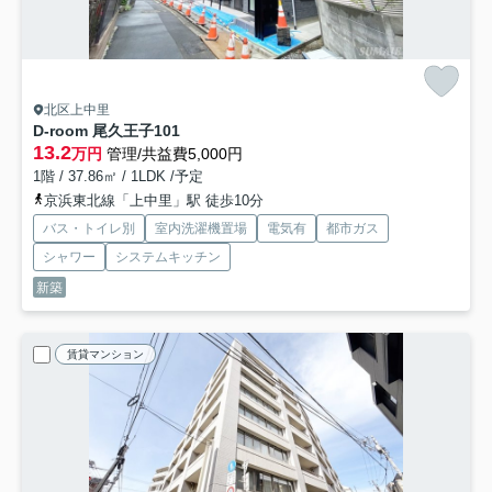
北区上中里
D-room 尾久王子
101
13.2
万円
管理/共益費5,000円
1階 / 37.86㎡ / 1LDK /予定
京浜東北線「上中里」駅 徒歩10分
バス・トイレ別
室内洗濯機置場
電気有
都市ガス
シャワー
システムキッチン
新築
賃貸マンション