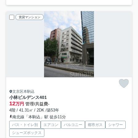
賃貸マンション
文京区本駒込
小林ビルデンス
401
12
万円
管理/共益費-
4階 / 41.31㎡ / 2DK /築53年
南北線「本駒込」駅 徒歩11分
バス・トイレ別
エアコン
バルコニー
都市ガス
シャワー
シューズボックス