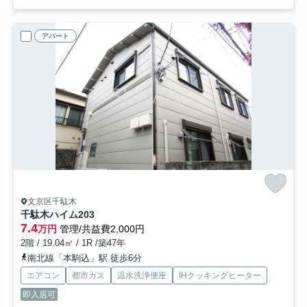
アパート
文京区千駄木
千駄木ハイム
203
7.4
万円
管理/共益費2,000円
2階 / 19.04㎡ / 1R /築47年
南北線「本駒込」駅 徒歩6分
エアコン
都市ガス
温水洗浄便座
IHクッキングヒーター
即入居可