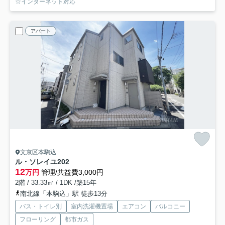
☆インターネット対応
アパート
文京区本駒込
ル・ソレイユ
202
12
万円
管理/共益費3,000円
2階 / 33.33㎡ / 1DK /築15年
南北線「本駒込」駅 徒歩13分
バス・トイレ別
室内洗濯機置場
エアコン
バルコニー
フローリング
都市ガス