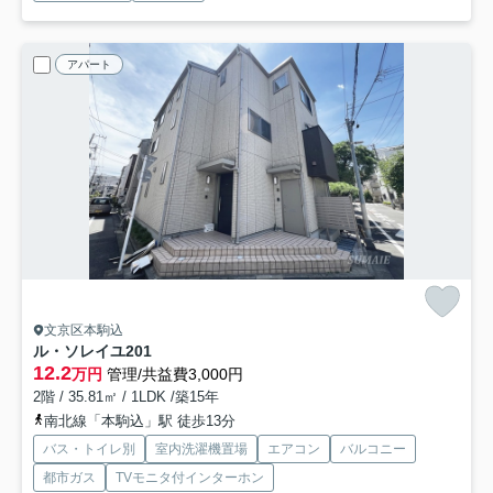
アパート
文京区本駒込
ル・ソレイユ
201
12.2
万円
管理/共益費3,000円
2階 / 35.81㎡ / 1LDK /築15年
南北線「本駒込」駅 徒歩13分
バス・トイレ別
室内洗濯機置場
エアコン
バルコニー
都市ガス
TVモニタ付インターホン