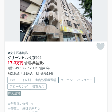
文京区本駒込
グリーンヒル文京
902
17.3
万円
管理/共益費-
7階 / 49.18㎡ / 2LDK /築40年
南北線「本駒込」駅 徒歩13分
バス・トイレ別
室内洗濯機置場
エアコン
バルコニー
フローリング
都市ガス
即入居可
☆角部屋の物件です
☆都営三田線徒歩約11分