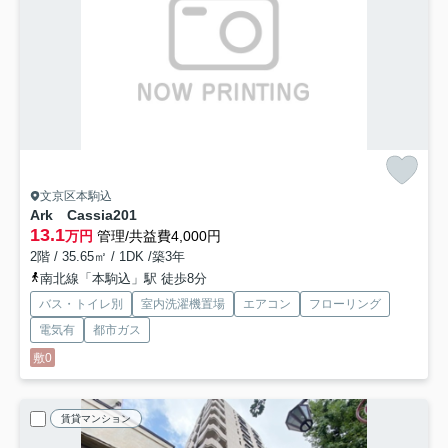
文京区本駒込
Ark Cassia
201
13.1
万円
管理/共益費4,000円
2階 / 35.65㎡ / 1DK /築3年
南北線「本駒込」駅 徒歩8分
バス・トイレ別
室内洗濯機置場
エアコン
フローリング
電気有
都市ガス
敷0
賃貸マンション