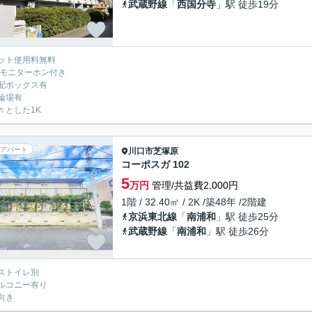
武蔵野線
「
西国分寺
」駅 徒歩19分
ット使用料無料
Vモニターホン付き
配ボックス有
輪場有
々とした1K
アパート
川口市
芝塚原
コーポスガ 102
5
万円
管理/共益費2,000円
1階 / 32.40㎡ / 2K /築48年 /2階建
京浜東北線
「
南浦和
」駅 徒歩25分
武蔵野線
「
南浦和
」駅 徒歩26分
ストイレ別
ルコニー有り
向き