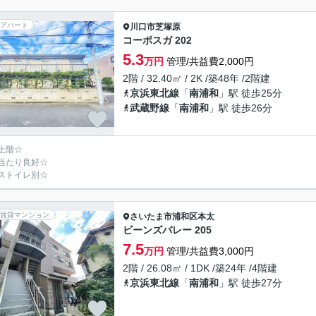
アパート
川口市
芝塚原
コーポスガ 202
5.3
万円
管理/共益費2,000円
2階 / 32.40㎡ / 2K /築48年 /2階建
京浜東北線
「
南浦和
」駅 徒歩25分
武蔵野線
「
南浦和
」駅 徒歩26分
上階☆
当たり良好☆
ストイレ別☆
賃貸マンション
さいたま市浦和区
本太
ビーンズバレー 205
7.5
万円
管理/共益費3,000円
2階 / 26.08㎡ / 1DK /築24年 /4階建
京浜東北線
「
南浦和
」駅 徒歩27分