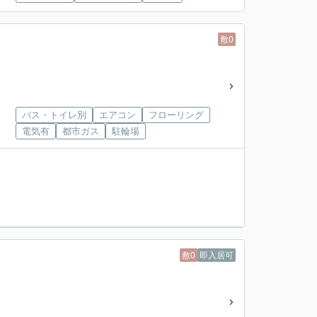
敷0
バス・トイレ別
エアコン
フローリング
電気有
都市ガス
駐輪場
敷0
即入居可