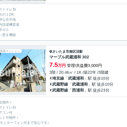
ストイレ別
めの１DK
静な住宅地
内洗濯機置場
市ガス
い焚き機能
賃貸マンション
さいたま市南区
沼影
マーブル武蔵浦和 302
7.5
万円
管理/共益費3,000円
3階 / 20.46㎡ / 1K /築22年 /3階建
埼京線
「
武蔵浦和
」駅 徒歩10分
武蔵野線
「
武蔵浦和
」駅 徒歩10分
武蔵野線
「
西浦和
」駅 徒歩23分
近物件！
ストイレ別
アコン付
ット可物件！
Vモニターフォン付きで安心です♪