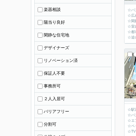
楽器相談
☆バ
☆広
☆閑
陽当り良好
☆室
☆都
閑静な住宅地
☆追
デザイナーズ
リノベーション済
保証人不要
事務所可
２人入居可
☆駅
バリアフリー
☆バ
☆エ
分割可
☆ペ
☆T