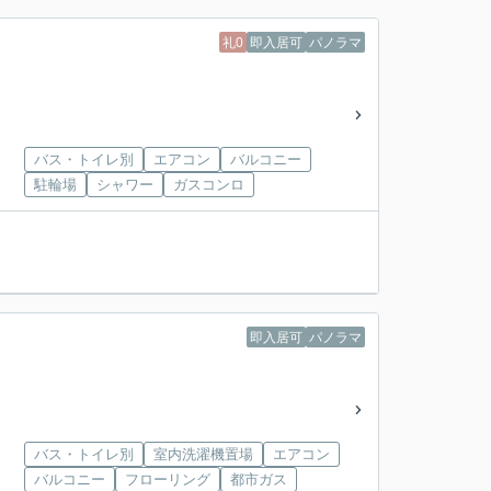
礼0
即入居可
パノラマ
バス・トイレ別
エアコン
バルコニー
駐輪場
シャワー
ガスコンロ
即入居可
パノラマ
バス・トイレ別
室内洗濯機置場
エアコン
バルコニー
フローリング
都市ガス