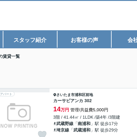
スタッフ紹介
お客様の声
会
の賃貸一覧
アパート
さいたま市浦和区
前地
カーサビアンカ 302
14
万円
管理/共益費5,000円
3階 / 41.44㎡ / 1LDK /築4年 /3階建
武蔵野線
「
南浦和
」駅 徒歩17分
埼京線
「
武蔵浦和
」駅 徒歩29分