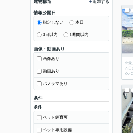
建物構造
追加する
情報公開日
指定しない
本日
3日以内
1週間以内
画像・動画あり
画像あり
☆最
☆日
動画あり
☆バ
パノラマあり
条件
条件
ペット飼育可
ペット専用設備