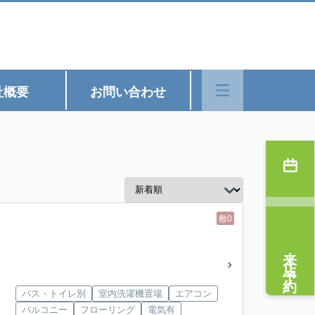
社概要
お問い合わせ
敷0
来店予約
バス・トイレ別
室内洗濯機置場
エアコン
バルコニー
フローリング
電気有