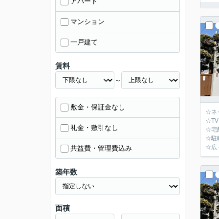
アパート
マンション
一戸建て
賃料
～
敷金・保証金なし
☆ネ
☆T
礼金・敷引なし
☆宅
☆駐
☆広
共益費・管理費込み
築年数
面積