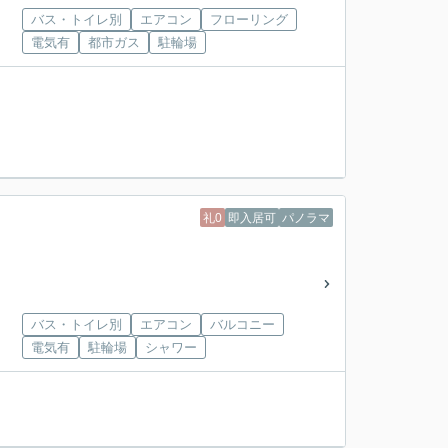
バス・トイレ別
エアコン
フローリング
電気有
都市ガス
駐輪場
礼0
即入居可
パノラマ
バス・トイレ別
エアコン
バルコニー
電気有
駐輪場
シャワー