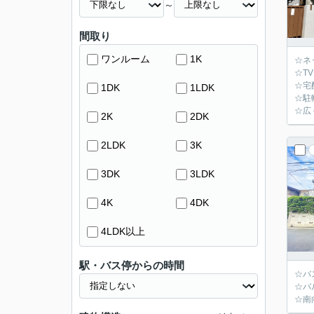
～
間取り
ワンルーム
1K
☆ネ
☆T
☆宅
1DK
1LDK
☆駐
☆広
2K
2DK
2LDK
3K
3DK
3LDK
4K
4DK
4LDK以上
駅・バス停からの時間
☆バ
☆バ
☆南