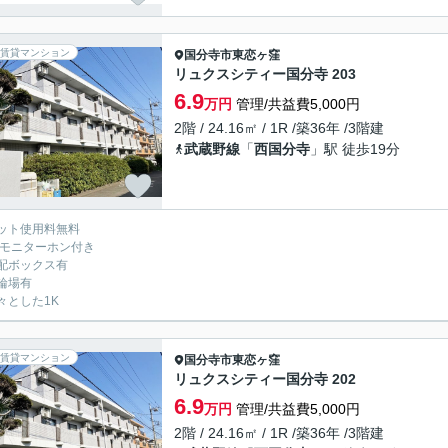
賃貸マンション
国分寺市
東恋ヶ窪
リュクスシティー国分寺 203
6.9
万円
管理/共益費5,000円
2階 / 24.16㎡ / 1R /築36年 /3階建
武蔵野線
「
西国分寺
」駅 徒歩19分
ット使用料無料
Vモニターホン付き
配ボックス有
輪場有
々とした1K
賃貸マンション
国分寺市
東恋ヶ窪
リュクスシティー国分寺 202
6.9
万円
管理/共益費5,000円
2階 / 24.16㎡ / 1R /築36年 /3階建