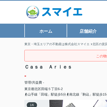
ホーム
店舗紹介
東京・埼玉エリアの不動産は株式会社スマイエ
北区の賃
この物
Ｃａｓａ Ａｒｉｅｓ
-
管理/共益費 -
東京都
北区
田端
５丁目6-2
山手線「田端」駅徒歩5分
南北線「駒込」駅徒歩15
1
/
6