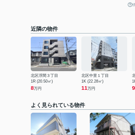
近隣の物件
北区浮間３丁目
北区中里１丁目
1R (20.50㎡)
1K (22.28㎡)
1
8
11
9
万円
万円
よく見られている物件