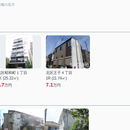
情報の見方
北区昭和町１丁目
北区王子４丁目
K (25.22㎡)
1R (11.74㎡)
.7
7.1
万円
万円