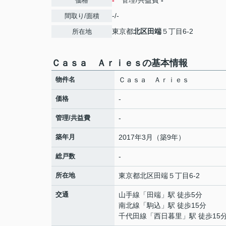
-
管理/共益費
-
価格
-/-
間取り/面積
東京都
北区
田端
５丁目6-2
所在地
Ｃａｓａ Ａｒｉｅｓの基本情報
物件名
Ｃａｓａ Ａｒｉｅｓ
価格
-
管理/共益費
-
築年月
2017年3月（築9年）
総戸数
-
所在地
東京都
北区
田端
５丁目6-2
交通
山手線
「
田端
」駅 徒歩5分
南北線
「
駒込
」駅 徒歩15分
千代田線
「
西日暮里
」駅 徒歩15