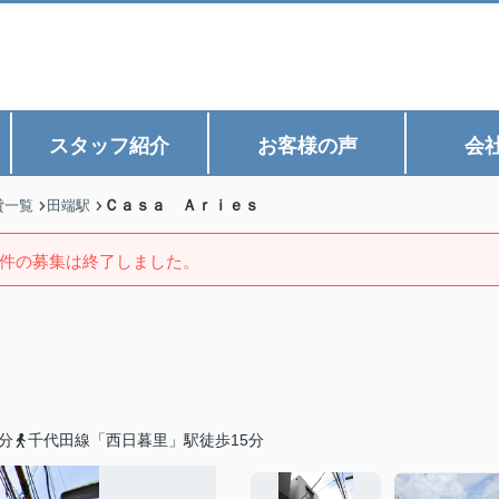
スタッフ紹介
お客様の声
会
Ｃａｓａ Ａｒｉｅｓ
貸一覧
田端駅
件の募集は終了しました。
分
千代田線「西日暮里」駅徒歩15分