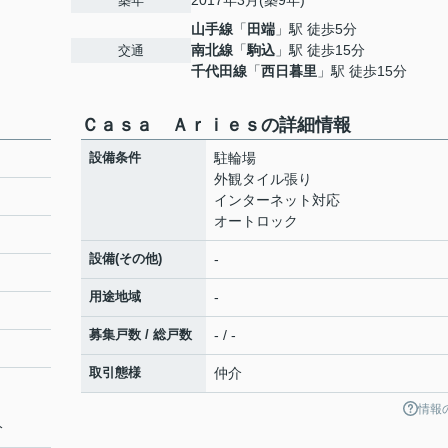
2017年3月(築9年)
築年
山手線
「
田端
」駅 徒歩5分
南北線
「
駒込
」駅 徒歩15分
交通
千代田線
「
西日暮里
」駅 徒歩15分
Ｃａｓａ Ａｒｉｅｓの詳細情報
設備条件
駐輪場
外観タイル張り
インターネット対応
オートロック
設備(その他)
-
用途地域
-
募集戸数 / 総戸数
- / -
取引態様
仲介
情報
分