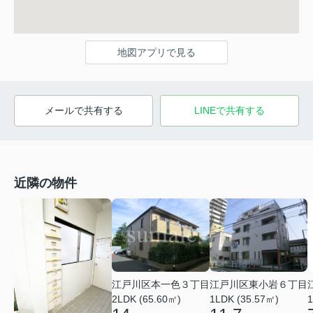
地図アプリで見る
メールで共有する
LINEで共有する
近隣の物件
江戸川区本一色３丁目
江戸川区東小岩６丁目
2LDK (65.60㎡)
1LDK (35.57㎡)
1