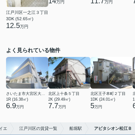
14
11.7
万円
万円
江戸川区一之江３丁目
3DK (52.65㎡)
12.5
万円
よく見られている物件
さいたま市大宮区大成町１丁目
北区上十条５丁目
北区王子本町２丁目
1R (16.38㎡)
2K (29.49㎡)
1DK (24.01㎡)
1
6.9
7.7
5
万円
万円
万円
イエ
江戸川区の賃貸一覧
船堀駅
アビタシオン松江Ｂ