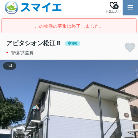
0
お気に入り
この物件の募集は終了しました。
アビタシオン松江Ｂ
空室0
-
管理/共益費 -
1
/
4