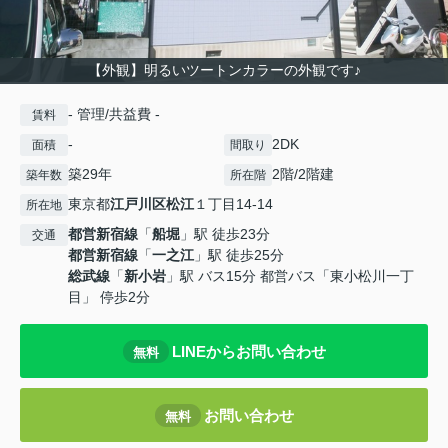
【外観】明るいツートンカラーの外観です♪
- 管理/共益費 -
賃料
-
2DK
面積
間取り
築29年
2階/2階建
築年数
所在階
東京都
江戸川区
松江
１丁目14-14
所在地
都営新宿線
「
船堀
」駅 徒歩23分
交通
都営新宿線
「
一之江
」駅 徒歩25分
総武線
「
新小岩
」駅 バス15分 都営バス「東小松川一丁
目」 停歩2分
LINEからお問い合わせ
無料
お問い合わせ
無料