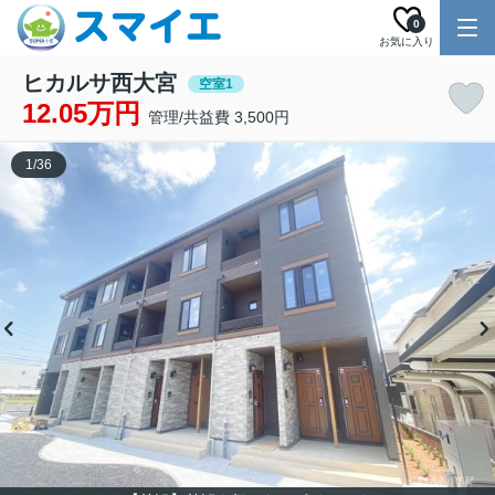
0
お気に入り
ヒカルサ西大宮
空室1
12.05万円
管理/共益費 3,500円
1
/
36