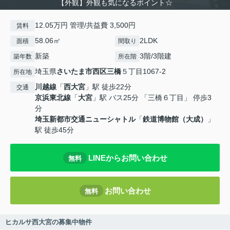
【外観】外観も気になるポイント☆
12.05万円 管理/共益費 3,500円
賃料
58.06㎡
2LDK
面積
間取り
新築
3階/3階建
築年数
所在階
埼玉県
さいたま市西区
三橋
５丁目1067-2
所在地
川越線
「
西大宮
」駅 徒歩22分
交通
京浜東北線
「
大宮
」駅 バス25分 「三橋６丁目」 停歩3
分
埼玉新都市交通ニューシャトル
「
鉄道博物館（大成）
」
駅 徒歩45分
LINEからお問い合わせ
無料
お問い合わせ
無料
ヒカルサ西大宮の募集中物件