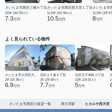
さいたま市西区三橋６丁目
さいたま市西区西大宮１丁目
さいたま市
2DK (40.00㎡)
1LDK (54.90㎡)
1LDK (39.9
7.3
10.5
8
万円
万円
万円
よく見られている物件
さいたま市大宮区大成町１丁目
北区上十条５丁目
北区王子本町２丁目
1R (16.38㎡)
2K (29.49㎡)
1DK (24.01㎡)
1
6.9
7.7
5
万円
万円
万円
さいたま市西区の賃貸一覧
西大宮駅
ヒカルサ西大宮