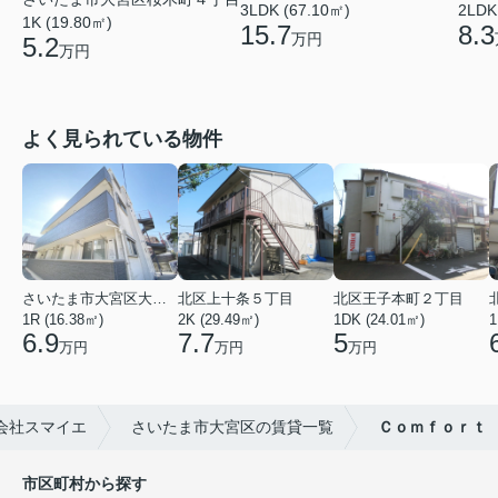
3LDK (67.10㎡)
2LDK
1K (19.80㎡)
15.7
8.3
万円
5.2
万円
よく見られている物件
さいたま市大宮区大成町１丁目
北区上十条５丁目
北区王子本町２丁目
1R (16.38㎡)
2K (29.49㎡)
1DK (24.01㎡)
1
6.9
7.7
5
万円
万円
万円
会社スマイエ
さいたま市大宮区の賃貸一覧
Ｃｏｍｆｏｒｔ
市区町村から探す