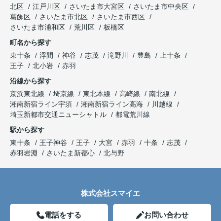
北区
江戸川区
さいたま市大宮区
さいたま市中央区
葛飾区
さいたま市北区
さいたま市西区
さいたま市浦和区
荒川区
板橋区
町名から探す
東十条
浮間
神谷
志茂
滝野川
豊島
上十条
王子
北小岩
赤羽
沿線から探す
京浜東北線
埼京線
東北本線
高崎線
南北線
湘南新宿ライン宇須
湘南新宿ライン高海
川越線
埼玉新都市交通ニューシャトル
都電荒川線
駅から探す
東十条
王子神谷
王子
大宮
赤羽
十条
志茂
赤羽岩淵
さいたま新都心
北与野
株式会社スマイエ
電話をする
お問い合わせ