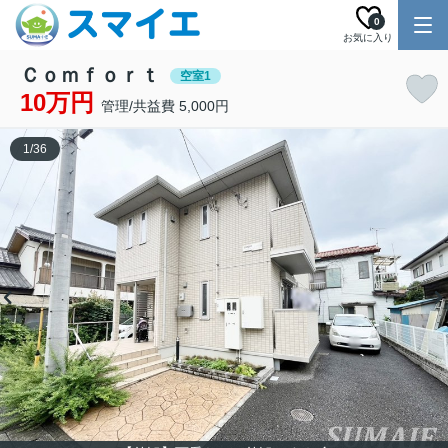
0
お気に入り
Ｃｏｍｆｏｒｔ
空室1
10万円
管理/共益費 5,000円
1
/
36