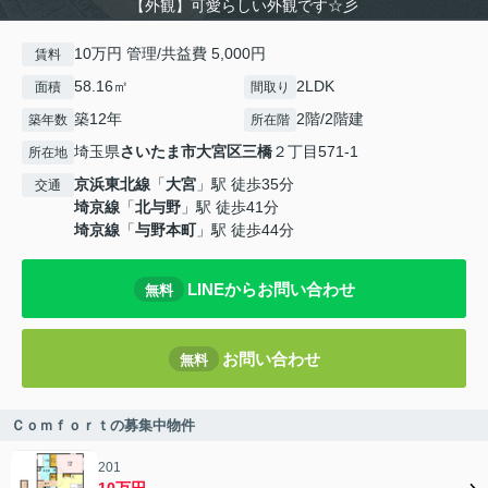
【外観】可愛らしい外観です☆彡
10万円 管理/共益費 5,000円
賃料
58.16㎡
2LDK
面積
間取り
築12年
2階/2階建
築年数
所在階
埼玉県
さいたま市大宮区
三橋
２丁目571-1
所在地
京浜東北線
「
大宮
」駅 徒歩35分
交通
埼京線
「
北与野
」駅 徒歩41分
埼京線
「
与野本町
」駅 徒歩44分
LINEからお問い合わせ
無料
お問い合わせ
無料
Ｃｏｍｆｏｒｔの募集中物件
201
10万円