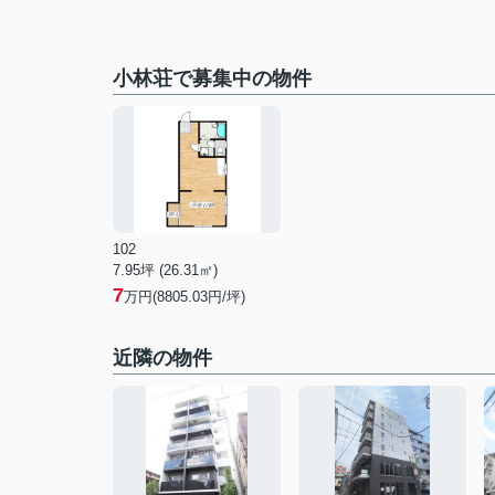
小林荘で募集中の物件
102
7.95坪 (26.31㎡)
7
万円(8805.03円/坪)
近隣の物件