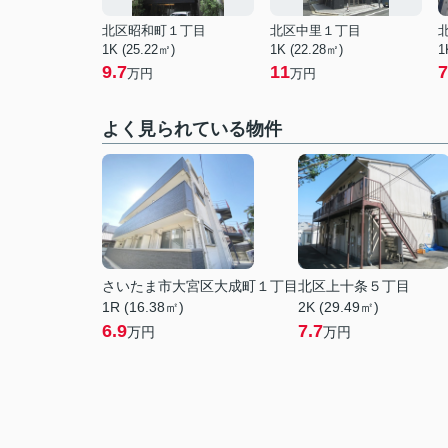
北区昭和町１丁目
北区中里１丁目
1K (25.22㎡)
1K (22.28㎡)
1
9.7
11
7
万円
万円
よく見られている物件
さいたま市大宮区大成町１丁目
北区上十条５丁目
1R (16.38㎡)
2K (29.49㎡)
6.9
7.7
万円
万円