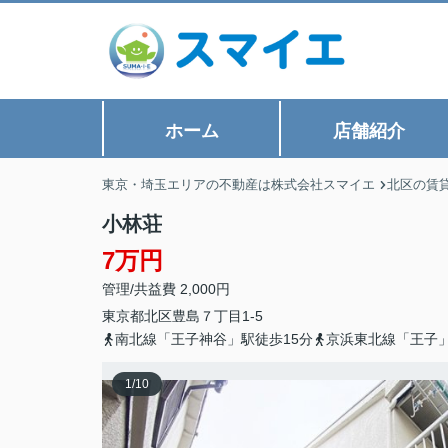
ホーム
店舗紹介
東京・埼玉エリアの不動産は株式会社スマイエ
北区の賃
小林荘
7万円
管理/共益費 2,000円
東京都
北区
豊島
７丁目1-5
南北線「王子神谷」駅徒歩15分
京浜東北線「王子」
1
/
10