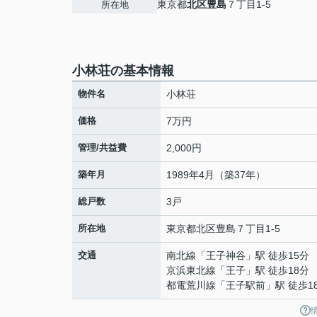
東京都
北区
豊島
７丁目1-5
所在地
小林荘の基本情報
物件名
小林荘
価格
7万円
管理/共益費
2,000円
築年月
1989年4月（築37年）
総戸数
3戸
所在地
東京都
北区
豊島
７丁目1-5
交通
南北線
「
王子神谷
」駅 徒歩15分
京浜東北線
「
王子
」駅 徒歩18分
都電荒川線
「
王子駅前
」駅 徒歩1