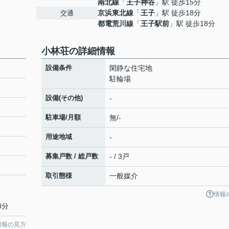
南北線
「
王子神谷
」駅 徒歩15分
京浜東北線
「
王子
」駅 徒歩18分
交通
都電荒川線
「
王子駅前
」駅 徒歩18分
小林荘の詳細情報
設備条件
閑静な住宅地
駐輪場
設備(その他)
-
駐車場/月額
無/-
用途地域
-
募集戸数 / 総戸数
- / 3戸
取引態様
一般媒介
情報
8分
情報の見方