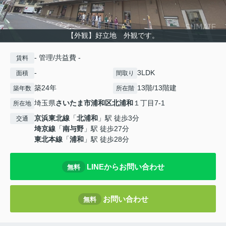
【外観】好立地 外観です。
- 管理/共益費 -
賃料
-
3LDK
面積
間取り
築24年
13階/13階建
築年数
所在階
埼玉県
さいたま市浦和区
北浦和
１丁目7-1
所在地
京浜東北線
「
北浦和
」駅 徒歩3分
交通
埼京線
「
南与野
」駅 徒歩27分
東北本線
「
浦和
」駅 徒歩28分
LINEからお問い合わせ
無料
お問い合わせ
無料