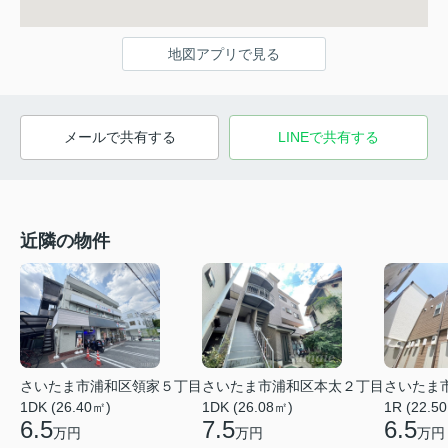
地図アプリで見る
メールで共有する
LINEで共有する
近隣の物件
さいたま市浦和区領家５丁目
さいたま市浦和区本太２丁目
さいたま
1DK (26.40㎡)
1DK (26.08㎡)
1R (22.5
6.5
7.5
6.5
万円
万円
万円