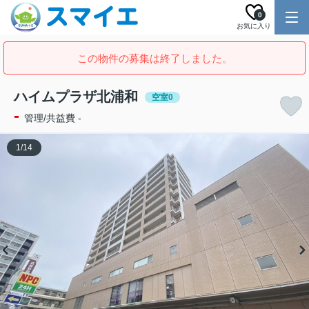
0
お気に入り
この物件の募集は終了しました。
ハイムプラザ北浦和
空室0
-
管理/共益費 -
1
/
14