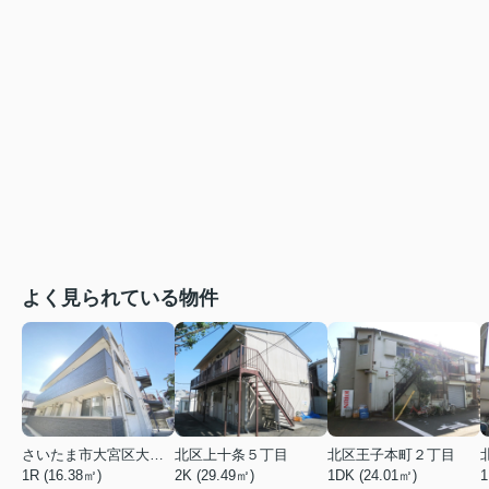
よく見られている物件
さいたま市大宮区大成町１丁目
北区上十条５丁目
北区王子本町２丁目
1R (16.38㎡)
2K (29.49㎡)
1DK (24.01㎡)
1