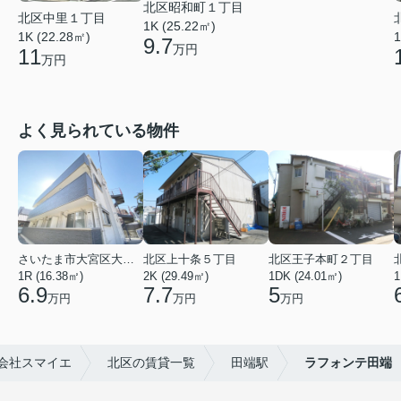
北区昭和町１丁目
北区中里１丁目
1K (25.22㎡)
1K (22.28㎡)
1
9.7
万円
11
万円
よく見られている物件
さいたま市大宮区大成町１丁目
北区上十条５丁目
北区王子本町２丁目
1R (16.38㎡)
2K (29.49㎡)
1DK (24.01㎡)
1
6.9
7.7
5
万円
万円
万円
会社スマイエ
北区の賃貸一覧
田端駅
ラフォンテ田端