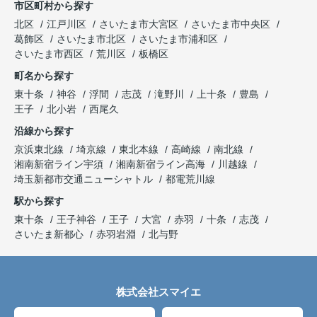
市区町村から探す
北区
江戸川区
さいたま市大宮区
さいたま市中央区
葛飾区
さいたま市北区
さいたま市浦和区
さいたま市西区
荒川区
板橋区
町名から探す
東十条
神谷
浮間
志茂
滝野川
上十条
豊島
王子
北小岩
西尾久
沿線から探す
京浜東北線
埼京線
東北本線
高崎線
南北線
湘南新宿ライン宇須
湘南新宿ライン高海
川越線
埼玉新都市交通ニューシャトル
都電荒川線
駅から探す
東十条
王子神谷
王子
大宮
赤羽
十条
志茂
さいたま新都心
赤羽岩淵
北与野
株式会社スマイエ