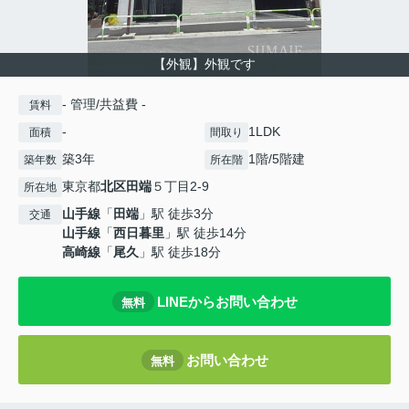
【外観】外観です
- 管理/共益費 -
賃料
-
1LDK
面積
間取り
築3年
1階/5階建
築年数
所在階
東京都
北区
田端
５丁目2-9
所在地
山手線
「
田端
」駅 徒歩3分
交通
山手線
「
西日暮里
」駅 徒歩14分
高崎線
「
尾久
」駅 徒歩18分
LINEからお問い合わせ
無料
お問い合わせ
無料