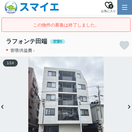
0
お気に入り
この物件の募集は終了しました。
ラフォンテ田端
空室0
-
管理/共益費 -
1
/
14