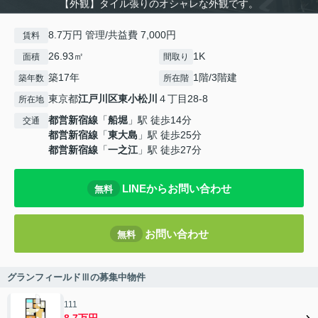
【外観】タイル張りのオシャレな外観です。
8.7万円 管理/共益費 7,000円
賃料
26.93㎡
1K
面積
間取り
築17年
1階/3階建
築年数
所在階
東京都
江戸川区
東小松川
４丁目28-8
所在地
都営新宿線
「
船堀
」駅 徒歩14分
交通
都営新宿線
「
東大島
」駅 徒歩25分
都営新宿線
「
一之江
」駅 徒歩27分
LINEからお問い合わせ
無料
お問い合わせ
無料
グランフィールドⅢの募集中物件
111
8.7万円