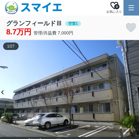
0
お気に入り
グランフィールドⅢ
空室1
8.7万円
管理/共益費 7,000円
1
/
27