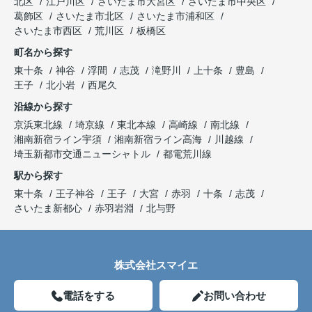
北区
江戸川区
さいたま市大宮区
さいたま市中央区
葛飾区
さいたま市北区
さいたま市浦和区
さいたま市西区
荒川区
板橋区
町名から探す
東十条
神谷
浮間
志茂
滝野川
上十条
豊島
王子
北小岩
西尾久
沿線から探す
京浜東北線
埼京線
東北本線
高崎線
南北線
湘南新宿ライン宇須
湘南新宿ライン高海
川越線
埼玉新都市交通ニューシャトル
都電荒川線
駅から探す
東十条
王子神谷
王子
大宮
赤羽
十条
志茂
さいたま新都心
赤羽岩淵
北与野
株式会社スマイエ
電話をする
お問い合わせ