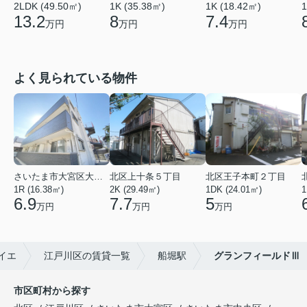
2LDK (49.50㎡)
1K (35.38㎡)
1K (18.42㎡)
1
13.2
8
7.4
万円
万円
万円
よく見られている物件
さいたま市大宮区大成町１丁目
北区上十条５丁目
北区王子本町２丁目
1R (16.38㎡)
2K (29.49㎡)
1DK (24.01㎡)
1
6.9
7.7
5
万円
万円
万円
イエ
江戸川区の賃貸一覧
船堀駅
グランフィールドⅢ
市区町村から探す