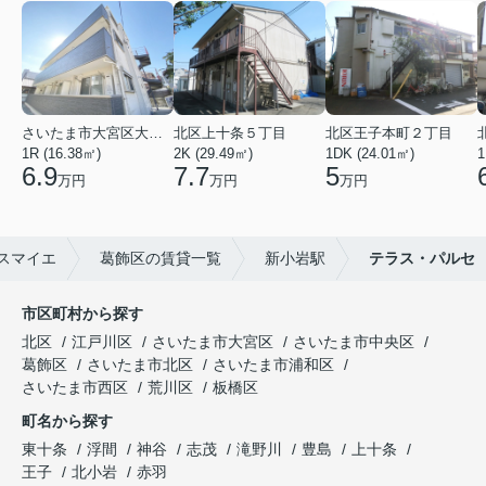
さいたま市大宮区大成町１丁目
北区上十条５丁目
北区王子本町２丁目
1R (16.38㎡)
2K (29.49㎡)
1DK (24.01㎡)
1
6.9
7.7
5
万円
万円
万円
スマイエ
葛飾区の賃貸一覧
新小岩駅
テラス・パルセ
市区町村から探す
北区
江戸川区
さいたま市大宮区
さいたま市中央区
葛飾区
さいたま市北区
さいたま市浦和区
さいたま市西区
荒川区
板橋区
町名から探す
東十条
浮間
神谷
志茂
滝野川
豊島
上十条
王子
北小岩
赤羽