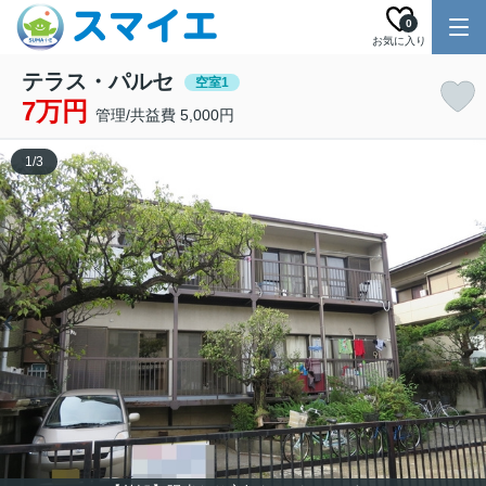
0
お気に入り
テラス・パルセ
空室1
7万円
管理/共益費 5,000円
1
/
3