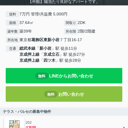
【外観】陽当たり良好なアパートです。
7万円 管理/共益費 5,000円
賃料
37.64㎡
2DK
面積
間取り
築39年
2階/2階建
築年数
所在階
東京都
葛飾区
東新小岩
７丁目16-17
所在地
総武本線
「
新小岩
」駅 徒歩11分
交通
京成押上線
「
京成立石
」駅 徒歩27分
京成押上線
「
四ツ木
」駅 徒歩28分
LINEからお問い合わせ
無料
お問い合わせ
無料
テラス・パルセの募集中物件
202
7万円