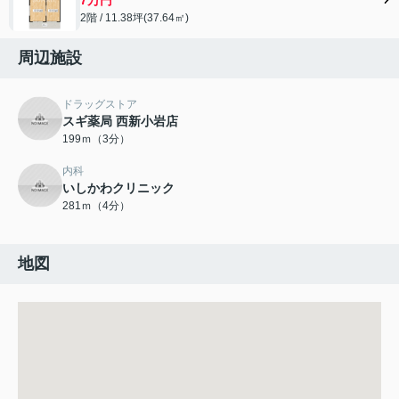
2階 / 11.38坪(37.64㎡)
周辺施設
ドラッグストア
スギ薬局 西新小岩店
199ｍ（3分）
内科
いしかわクリニック
281ｍ（4分）
地図