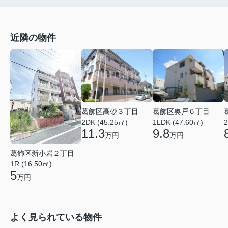
近隣の物件
葛飾区高砂３丁目
葛飾区奥戸６丁目
2DK (45.25㎡)
1LDK (47.60㎡)
2
11.3
9.8
万円
万円
葛飾区新小岩２丁目
1R (16.50㎡)
5
万円
よく見られている物件