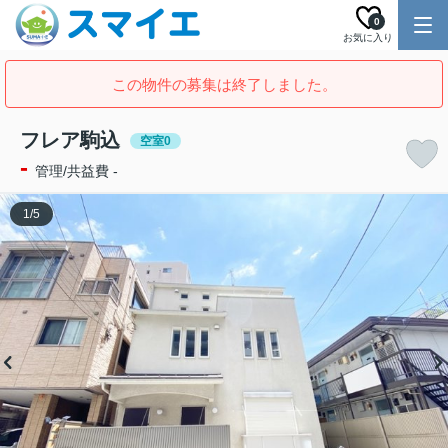
0
お気に入り
この物件の募集は終了しました。
フレア駒込
空室0
-
管理/共益費 -
1
/
5