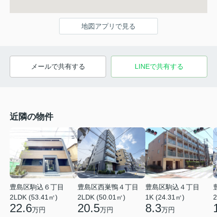
地図アプリで見る
メールで共有する
LINEで共有する
近隣の物件
豊島区駒込６丁目
豊島区西巣鴨４丁目
豊島区駒込４丁目
2LDK (53.41㎡)
2LDK (50.01㎡)
1K (24.31㎡)
2
22.6
20.5
8.3
万円
万円
万円