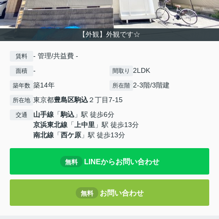
【外観】外観です☆
- 管理/共益費 -
賃料
-
2LDK
面積
間取り
築14年
2-3階/3階建
築年数
所在階
東京都
豊島区
駒込
２丁目7-15
所在地
山手線
「
駒込
」駅 徒歩6分
交通
京浜東北線
「
上中里
」駅 徒歩13分
南北線
「
西ケ原
」駅 徒歩13分
LINEからお問い合わせ
無料
お問い合わせ
無料