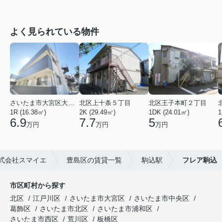
よく見られている物件
さいたま市大宮区大成町１丁目
北区上十条５丁目
北区王子本町２丁目
1R (16.38㎡)
2K (29.49㎡)
1DK (24.01㎡)
1
6.9
7.7
5
万円
万円
万円
式会社スマイエ
豊島区の賃貸一覧
駒込駅
フレア駒込
市区町村から探す
北区
江戸川区
さいたま市大宮区
さいたま市中央区
葛飾区
さいたま市北区
さいたま市浦和区
さいたま市西区
荒川区
板橋区