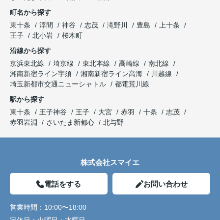
町名から探す
東十条
浮間
神谷
志茂
滝野川
豊島
上十条
王子
北小岩
桜木町
沿線から探す
京浜東北線
埼京線
東北本線
高崎線
南北線
湘南新宿ライン宇須
湘南新宿ライン高海
川越線
埼玉新都市交通ニューシャトル
都電荒川線
駅から探す
東十条
王子神谷
王子
大宮
赤羽
十条
志茂
赤羽岩淵
さいたま新都心
北与野
株式会社スマイエ
電話をする
お問い合わせ
営業時間：
10:00〜18:00