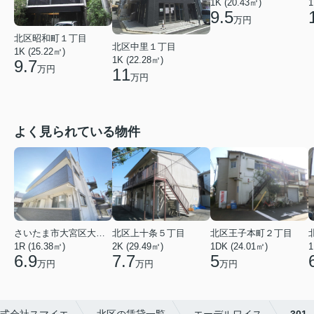
1K (20.43㎡)
1
9.5
万円
北区昭和町１丁目
北区中里１丁目
1K (25.22㎡)
1K (22.28㎡)
9.7
万円
11
万円
よく見られている物件
さいたま市大宮区大成町１丁目
北区上十条５丁目
北区王子本町２丁目
1R (16.38㎡)
2K (29.49㎡)
1DK (24.01㎡)
1
6.9
7.7
5
万円
万円
万円
式会社スマイエ
北区の賃貸一覧
エーデルワイス
301