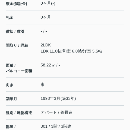
0ヶ月(-)
敷金(保証金)
0ヶ月
礼金
- / -
償却 / 敷引
2LDK
間取り / 詳細
LDK 11.0帖
/
和室 6.0帖
/
洋室 5.5帖
58.22㎡ / -
面積 /
バルコニー面積
東
向き
1993年3月(築33年)
築年月
アパート / 鉄骨造
種別 / 建物構造
301 / 3階 / 3階建
部屋 /