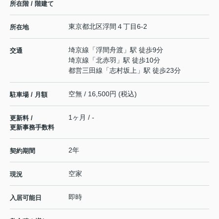
所在階 / 階建て
東京都
北区
浮間
４丁目6-2
所在地
埼京線
「
浮間舟渡
」駅 徒歩9分
交通
埼京線
「
北赤羽
」駅 徒歩10分
都営三田線
「
志村坂上
」駅 徒歩23分
空無 / 16,500円 (税込)
駐車場 / 月額
1ヶ月 / -
更新料 /
更新事務手数料
2年
契約期間
空家
現況
即時
入居可能日