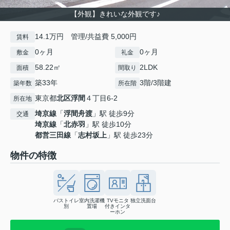
【外観】きれいな外観です♪
14.1万円 管理/共益費 5,000円
賃料
0ヶ月
0ヶ月
敷金
礼金
58.22㎡
2LDK
面積
間取り
築33年
3階/3階建
築年数
所在階
東京都
北区
浮間
４丁目6-2
所在地
埼京線
「
浮間舟渡
」駅 徒歩9分
交通
埼京線
「
北赤羽
」駅 徒歩10分
都営三田線
「
志村坂上
」駅 徒歩23分
物件の特徴
バストイレ
室内洗濯機
TVモニタ
独立洗面台
別
置場
付きインタ
ーホン