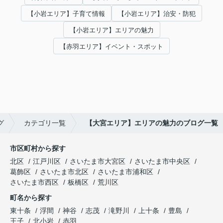
【小岩エリア】子育て情報
【小岩エリア】治安・防犯
【小岩エリア】エリアの魅力
【赤羽エリア】イベント・スポット
グ
カテゴリ一覧
【大宮エリア】エリアの魅力のブログ一覧
市区町村から探す
北区
江戸川区
さいたま市大宮区
さいたま市中央区
葛飾区
さいたま市北区
さいたま市浦和区
さいたま市西区
板橋区
荒川区
町名から探す
東十条
浮間
神谷
志茂
滝野川
上十条
豊島
王子
北小岩
赤羽