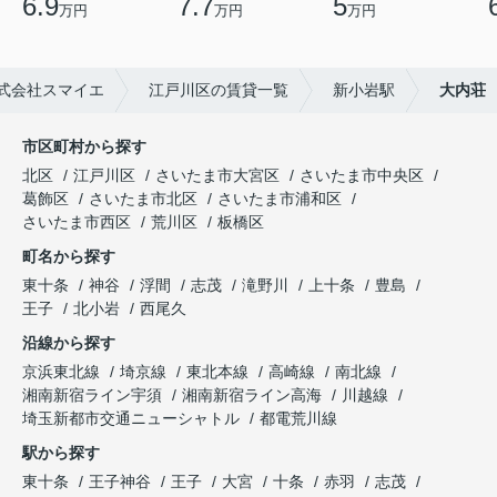
6.9
7.7
5
万円
万円
万円
式会社スマイエ
江戸川区の賃貸一覧
新小岩駅
大内荘
市区町村から探す
北区
江戸川区
さいたま市大宮区
さいたま市中央区
葛飾区
さいたま市北区
さいたま市浦和区
さいたま市西区
荒川区
板橋区
町名から探す
東十条
神谷
浮間
志茂
滝野川
上十条
豊島
王子
北小岩
西尾久
沿線から探す
京浜東北線
埼京線
東北本線
高崎線
南北線
湘南新宿ライン宇須
湘南新宿ライン高海
川越線
埼玉新都市交通ニューシャトル
都電荒川線
駅から探す
東十条
王子神谷
王子
大宮
十条
赤羽
志茂