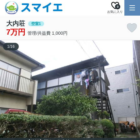
0
お気に入り
大内荘
空室1
7万円
管理/共益費 1,000円
1
/
16