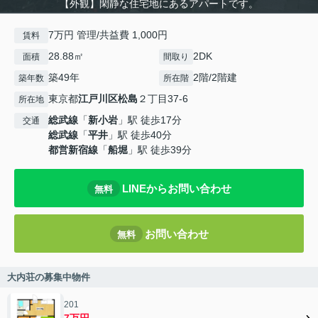
【外観】閑静な住宅地にあるアパートです。
7万円 管理/共益費 1,000円
賃料
28.88㎡
2DK
面積
間取り
築49年
2階/2階建
築年数
所在階
東京都
江戸川区
松島
２丁目37-6
所在地
総武線
「
新小岩
」駅 徒歩17分
交通
総武線
「
平井
」駅 徒歩40分
都営新宿線
「
船堀
」駅 徒歩39分
LINEからお問い合わせ
無料
お問い合わせ
無料
大内荘の募集中物件
201
7万円