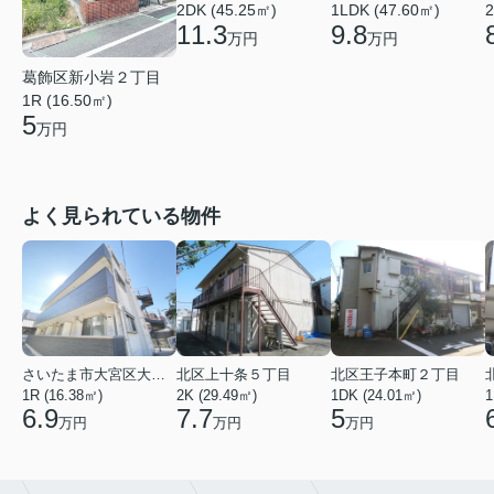
2DK (45.25㎡)
1LDK (47.60㎡)
2
11.3
9.8
万円
万円
葛飾区新小岩２丁目
1R (16.50㎡)
5
万円
よく見られている物件
さいたま市大宮区大成町１丁目
北区上十条５丁目
北区王子本町２丁目
1R (16.38㎡)
2K (29.49㎡)
1DK (24.01㎡)
1
6.9
7.7
5
万円
万円
万円