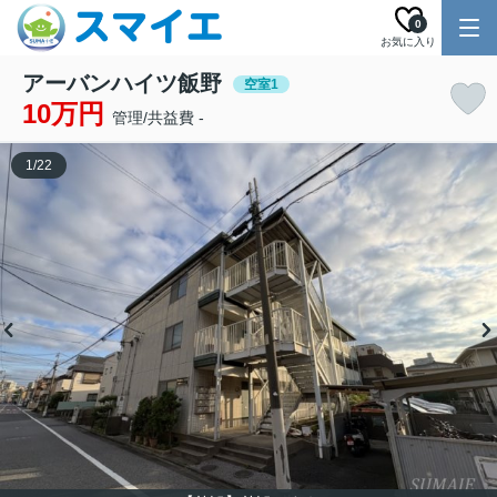
0
お気に入り
アーバンハイツ飯野
空室1
10万円
管理/共益費 -
1
/
22