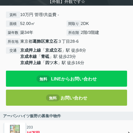
【外観】外観です☆
10万円 管理/共益費 -
賃料
52.00㎡
2DK
面積
間取り
築34年
2階/3階建
築年数
所在階
東京都
葛飾区
東立石
３丁目28-6
所在地
京成押上線
「
京成立石
」駅 徒歩8分
交通
京成本線
「
青砥
」駅 徒歩23分
京成押上線
「
四ツ木
」駅 徒歩16分
LINEからお問い合わせ
無料
お問い合わせ
無料
アーバンハイツ飯野の募集中物件
203
10万円