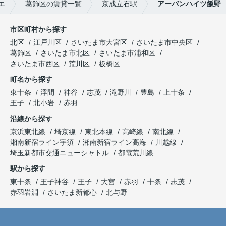
エ
葛飾区の賃貸一覧
京成立石駅
アーバンハイツ飯野
市区町村から探す
北区
江戸川区
さいたま市大宮区
さいたま市中央区
葛飾区
さいたま市北区
さいたま市浦和区
さいたま市西区
荒川区
板橋区
町名から探す
東十条
浮間
神谷
志茂
滝野川
豊島
上十条
王子
北小岩
赤羽
沿線から探す
京浜東北線
埼京線
東北本線
高崎線
南北線
湘南新宿ライン宇須
湘南新宿ライン高海
川越線
埼玉新都市交通ニューシャトル
都電荒川線
駅から探す
東十条
王子神谷
王子
大宮
赤羽
十条
志茂
赤羽岩淵
さいたま新都心
北与野