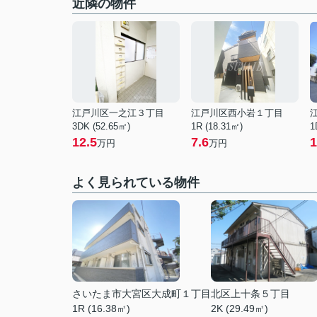
近隣の物件
江戸川区一之江３丁目
江戸川区西小岩１丁目
3DK (52.65㎡)
1R (18.31㎡)
1
12.5
7.6
1
万円
万円
よく見られている物件
さいたま市大宮区大成町１丁目
北区上十条５丁目
1R (16.38㎡)
2K (29.49㎡)