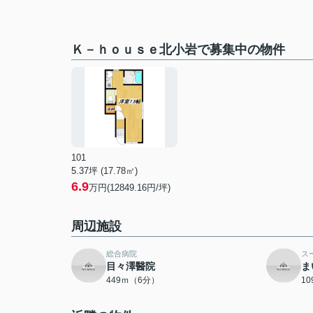
Ｋ－ｈｏｕｓｅ北小岩で募集中の物件
101
5.37坪 (17.78㎡)
6.9
万円(12849.16円/坪)
周辺施設
総合病院
ス
目々澤醫院
ま
449ｍ（6分）
1