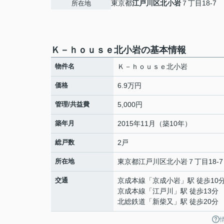
東京都
江戸川区
北小岩
７丁目18-7
所在地
Ｋ－ｈｏｕｓｅ北小岩の基本情報
物件名
Ｋ－ｈｏｕｓｅ北小岩
価格
6.9万円
管理/共益費
5,000円
築年月
2015年11月（築10年）
総戸数
2戸
所在地
東京都
江戸川区
北小岩
７丁目18-7
交通
京成本線
「
京成小岩
」駅 徒歩10
京成本線
「
江戸川
」駅 徒歩13分
北総鉄道
「
新柴又
」駅 徒歩20分