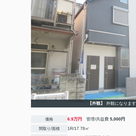
【外観】
外観になります
6.9万円
管理/共益費
5,000円
価格
1R/17.78㎡
間取り/面積