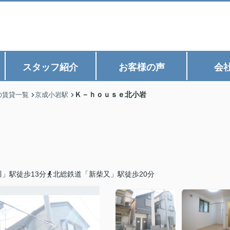
スタッフ紹介
お客様の声
会
Ｋ－ｈｏｕｓｅ北小岩
の賃貸一覧
京成小岩駅
」駅徒歩13分
北総鉄道「新柴又」駅徒歩20分