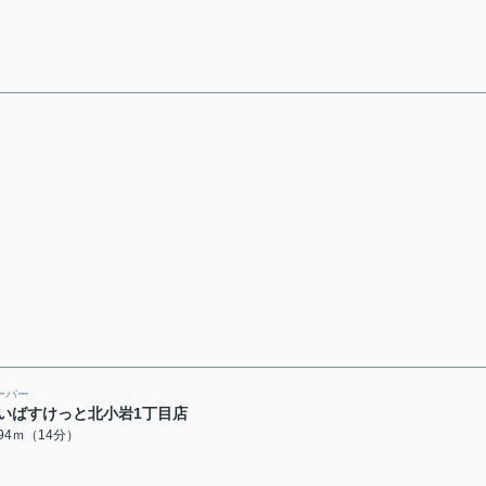
ーパー
いばすけっと北小岩1丁目店
094ｍ（14分）