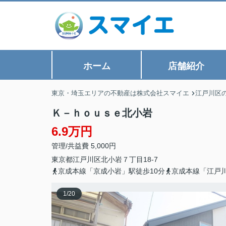
ホーム
店舗紹介
東京・埼玉エリアの不動産は株式会社スマイエ
江戸川区
Ｋ－ｈｏｕｓｅ北小岩
6.9万円
管理/共益費 5,000円
東京都
江戸川区
北小岩
７丁目18-7
京成本線「京成小岩」駅徒歩10分
京成本線「江戸川
1
/
20