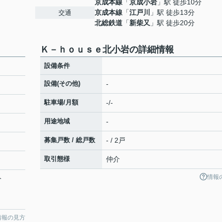
京成本線
「
京成小岩
」駅 徒歩10分
京成本線
「
江戸川
」駅 徒歩13分
交通
北総鉄道
「
新柴又
」駅 徒歩20分
Ｋ－ｈｏｕｓｅ北小岩の詳細情報
設備条件
設備(その他)
-
駐車場/月額
-/-
用途地域
-
募集戸数 / 総戸数
- / 2戸
取引態様
仲介
情報
分
情報の見方