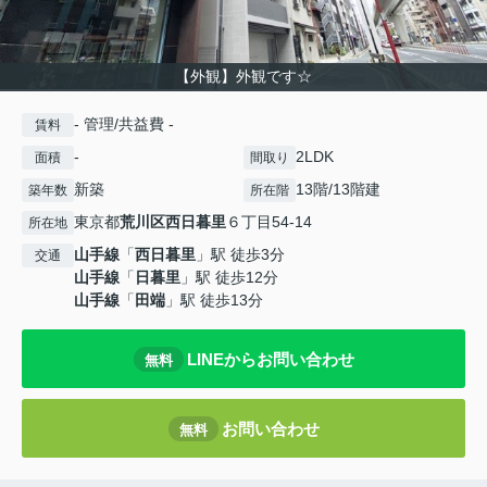
【外観】外観です☆
- 管理/共益費 -
賃料
-
2LDK
面積
間取り
新築
13階/13階建
築年数
所在階
東京都
荒川区
西日暮里
６丁目54-14
所在地
山手線
「
西日暮里
」駅 徒歩3分
交通
山手線
「
日暮里
」駅 徒歩12分
山手線
「
田端
」駅 徒歩13分
LINEからお問い合わせ
無料
お問い合わせ
無料