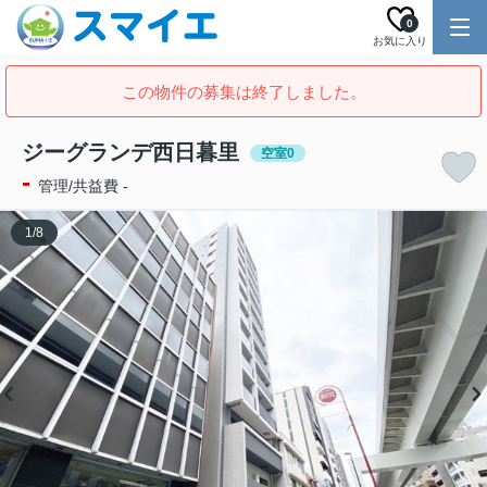
0
お気に入り
この物件の募集は終了しました。
ジーグランデ西日暮里
空室0
-
管理/共益費 -
1
/
8