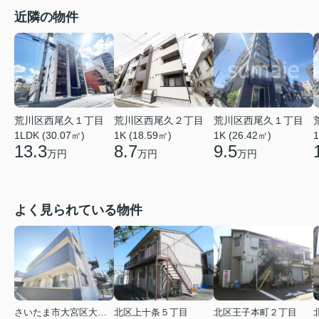
近隣の物件
荒川区西尾久１丁目
荒川区西尾久２丁目
荒川区西尾久１丁目
1LDK (30.07㎡)
1K (18.59㎡)
1K (26.42㎡)
1
13.3
8.7
9.5
万円
万円
万円
よく見られている物件
さいたま市大宮区大成町１丁目
北区上十条５丁目
北区王子本町２丁目