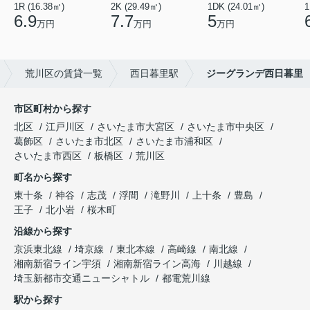
1R (16.38㎡)
2K (29.49㎡)
1DK (24.01㎡)
1
6.9
7.7
5
万円
万円
万円
荒川区の賃貸一覧
西日暮里駅
ジーグランデ西日暮里
市区町村から探す
北区
江戸川区
さいたま市大宮区
さいたま市中央区
葛飾区
さいたま市北区
さいたま市浦和区
さいたま市西区
板橋区
荒川区
町名から探す
東十条
神谷
志茂
浮間
滝野川
上十条
豊島
王子
北小岩
桜木町
沿線から探す
京浜東北線
埼京線
東北本線
高崎線
南北線
湘南新宿ライン宇須
湘南新宿ライン高海
川越線
埼玉新都市交通ニューシャトル
都電荒川線
駅から探す