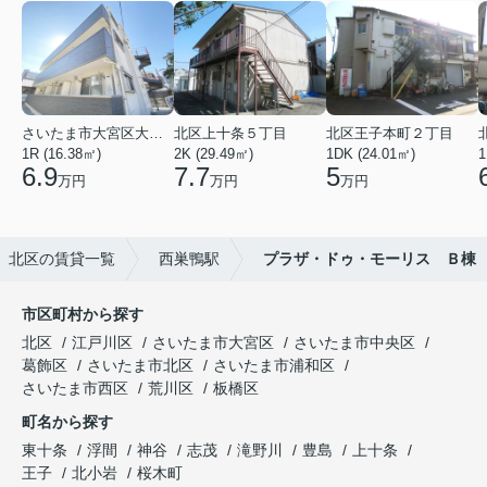
さいたま市大宮区大成町１丁目
北区上十条５丁目
北区王子本町２丁目
1R (16.38㎡)
2K (29.49㎡)
1DK (24.01㎡)
1
6.9
7.7
5
万円
万円
万円
北区の賃貸一覧
西巣鴨駅
プラザ・ドゥ・モーリス Ｂ棟
市区町村から探す
北区
江戸川区
さいたま市大宮区
さいたま市中央区
葛飾区
さいたま市北区
さいたま市浦和区
さいたま市西区
荒川区
板橋区
町名から探す
東十条
浮間
神谷
志茂
滝野川
豊島
上十条
王子
北小岩
桜木町