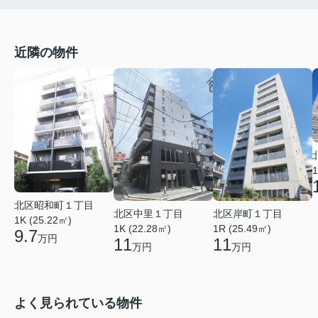
近隣の物件
1
北区昭和町１丁目
北区中里１丁目
北区岸町１丁目
1K (25.22㎡)
1K (22.28㎡)
1R (25.49㎡)
9.7
万円
11
11
万円
万円
よく見られている物件