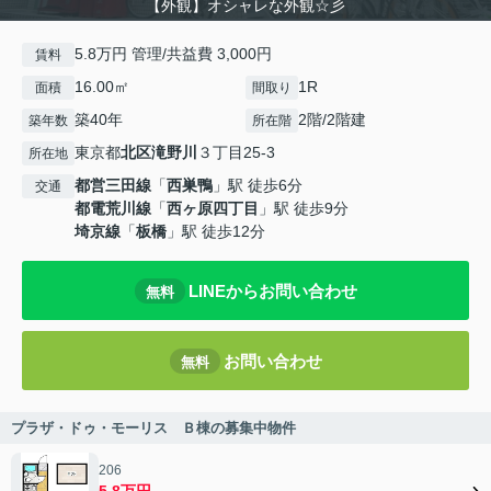
【外観】オシャレな外観☆彡
5.8万円 管理/共益費 3,000円
賃料
16.00㎡
1R
面積
間取り
築40年
2階/2階建
築年数
所在階
東京都
北区
滝野川
３丁目25-3
所在地
都営三田線
「
西巣鴨
」駅 徒歩6分
交通
都電荒川線
「
西ヶ原四丁目
」駅 徒歩9分
埼京線
「
板橋
」駅 徒歩12分
LINEからお問い合わせ
無料
お問い合わせ
無料
プラザ・ドゥ・モーリス Ｂ棟の募集中物件
206
5.8万円