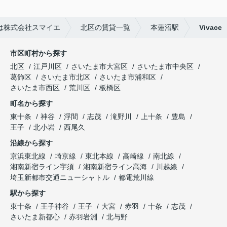
は株式会社スマイエ
北区の賃貸一覧
本蓮沼駅
Vivace
市区町村から探す
北区
江戸川区
さいたま市大宮区
さいたま市中央区
葛飾区
さいたま市北区
さいたま市浦和区
さいたま市西区
荒川区
板橋区
町名から探す
東十条
神谷
浮間
志茂
滝野川
上十条
豊島
王子
北小岩
西尾久
沿線から探す
京浜東北線
埼京線
東北本線
高崎線
南北線
湘南新宿ライン宇須
湘南新宿ライン高海
川越線
埼玉新都市交通ニューシャトル
都電荒川線
駅から探す
東十条
王子神谷
王子
大宮
赤羽
十条
志茂
さいたま新都心
赤羽岩淵
北与野