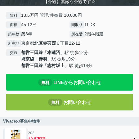
【外観】素敵な外観です☆
13.5万円 管理/共益費 10,000円
賃料
45.12㎡
1LDK
面積
間取り
築3年
2階/4階建
築年数
所在階
東京都
北区
赤羽西
６丁目22-12
所在地
都営三田線
「
本蓮沼
」駅 徒歩12分
交通
埼京線
「
赤羽
」駅 徒歩19分
都営三田線
「
志村坂上
」駅 徒歩14分
LINEからお問い合わせ
無料
お問い合わせ
無料
Vivaceの募集中物件
203
13.5万円