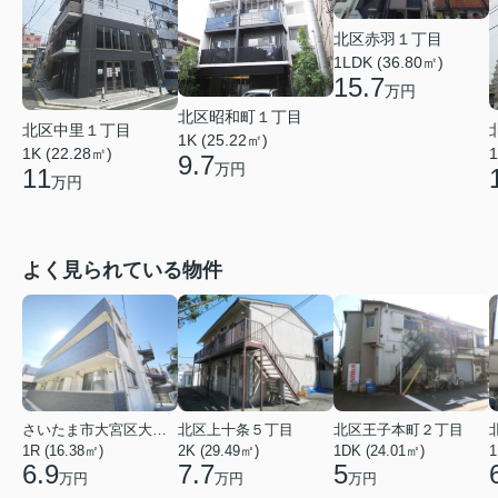
北区赤羽１丁目
1LDK (36.80㎡)
15.7
万円
北区昭和町１丁目
北区中里１丁目
1K (25.22㎡)
1K (22.28㎡)
1
9.7
万円
11
万円
よく見られている物件
さいたま市大宮区大成町１丁目
北区上十条５丁目
北区王子本町２丁目
1R (16.38㎡)
2K (29.49㎡)
1DK (24.01㎡)
1
6.9
7.7
5
万円
万円
万円