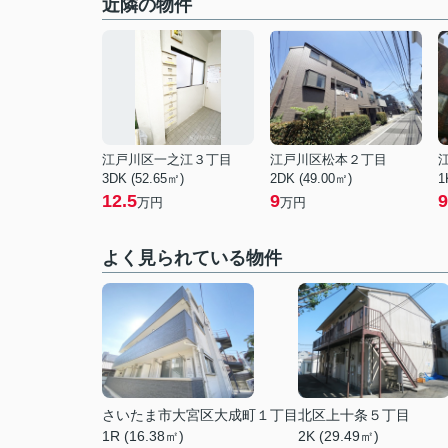
近隣の物件
江戸川区一之江３丁目
江戸川区松本２丁目
3DK (52.65㎡)
2DK (49.00㎡)
1
12.5
9
9
万円
万円
よく見られている物件
さいたま市大宮区大成町１丁目
北区上十条５丁目
1R (16.38㎡)
2K (29.49㎡)