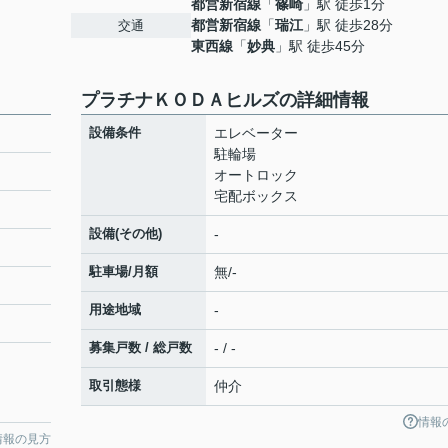
都営新宿線
「
篠崎
」駅 徒歩1分
都営新宿線
「
瑞江
」駅 徒歩28分
交通
東西線
「
妙典
」駅 徒歩45分
プラチナＫＯＤＡヒルズの詳細情報
設備条件
エレベーター
駐輪場
オートロック
宅配ボックス
設備(その他)
-
駐車場/月額
無/-
用途地域
-
募集戸数 / 総戸数
- / -
取引態様
仲介
情報
情報の見方