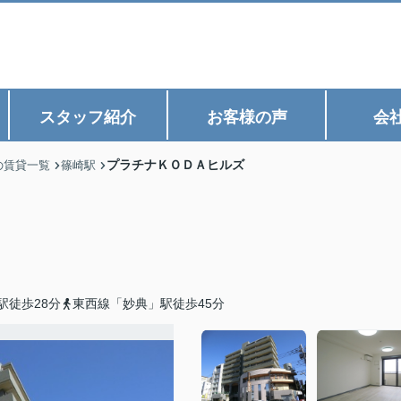
スタッフ紹介
お客様の声
会
プラチナＫＯＤＡヒルズ
の賃貸一覧
篠崎駅
駅徒歩28分
東西線「妙典」駅徒歩45分