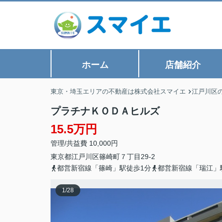
ホーム
店舗紹介
東京・埼玉エリアの不動産は株式会社スマイエ
江戸川区
プラチナＫＯＤＡヒルズ
15.5万円
管理/共益費 10,000円
東京都
江戸川区
篠崎町
７丁目29-2
都営新宿線「篠崎」駅徒歩1分
都営新宿線「瑞江」
1
/
28