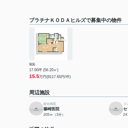
プラチナＫＯＤＡヒルズで募集中の物件
906
17.00坪 (56.20㎡)
15.5
万円(9117.65円/坪)
周辺施設
総合病院
コ
篠崎医院
セ
205ｍ（3分）
2