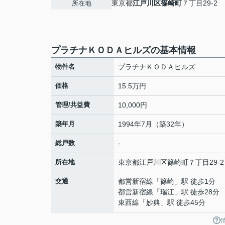
東京都
江戸川区
篠崎町
７丁目29-2
所在地
プラチナＫＯＤＡヒルズの基本情報
物件名
プラチナＫＯＤＡヒルズ
価格
15.5万円
管理/共益費
10,000円
築年月
1994年7月（築32年）
総戸数
-
所在地
東京都
江戸川区
篠崎町
７丁目29-2
交通
都営新宿線
「
篠崎
」駅 徒歩1分
都営新宿線
「
瑞江
」駅 徒歩28分
東西線
「
妙典
」駅 徒歩45分