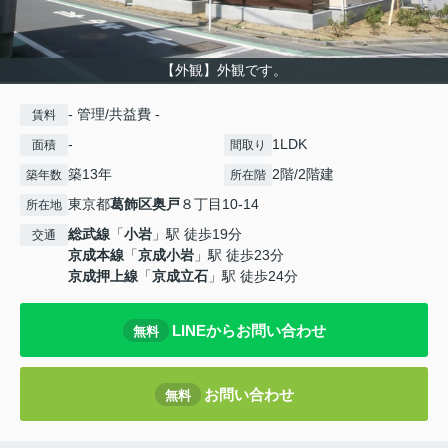
【外観】外観です。
- 管理/共益費 -
賃料
-
1LDK
面積
間取り
築13年
2階/2階建
築年数
所在階
東京都
葛飾区
奥戸
８丁目10-14
所在地
総武線
「
小岩
」駅 徒歩19分
交通
京成本線
「
京成小岩
」駅 徒歩23分
京成押上線
「
京成立石
」駅 徒歩24分
LINEからお問い合わせ
無料
お問い合わせ
無料