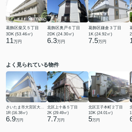
葛飾区柴又５丁目
葛飾区奥戸６丁目
葛飾区鎌倉３丁目
3DK (53.46㎡)
2DK (24.30㎡)
1K (24.92㎡)
2
11
6.3
7.5
万円
万円
万円
よく見られている物件
さいたま市大宮区大成町１丁目
北区上十条５丁目
北区王子本町２丁目
1R (16.38㎡)
2K (29.49㎡)
1DK (24.01㎡)
1
6.9
7.7
5
万円
万円
万円