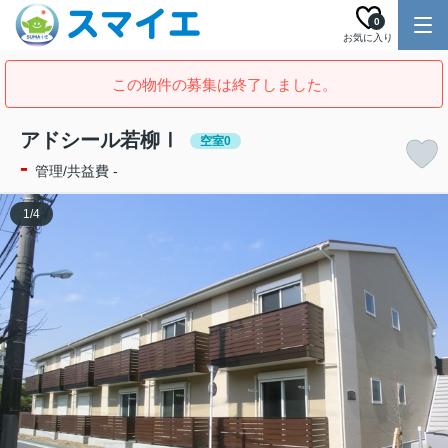
0
お気に入り
この物件の募集は終了しました。
アドシール若柳Ⅰ
空室0
-
管理/共益費 -
1
/
4