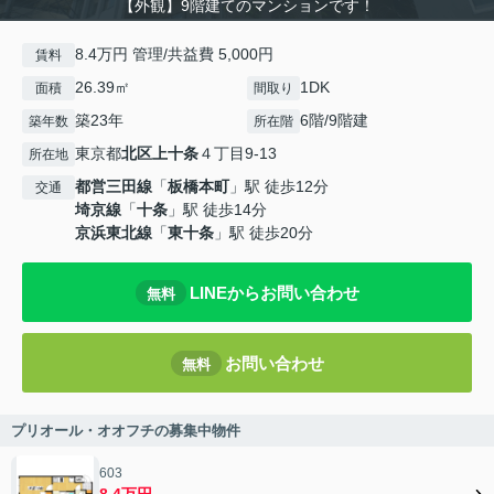
【外観】9階建てのマンションです！
8.4万円 管理/共益費 5,000円
賃料
26.39㎡
1DK
面積
間取り
築23年
6階/9階建
築年数
所在階
東京都
北区
上十条
４丁目9-13
所在地
都営三田線
「
板橋本町
」駅 徒歩12分
交通
埼京線
「
十条
」駅 徒歩14分
京浜東北線
「
東十条
」駅 徒歩20分
LINEからお問い合わせ
無料
お問い合わせ
無料
プリオール・オオフチの募集中物件
603
8.4万円