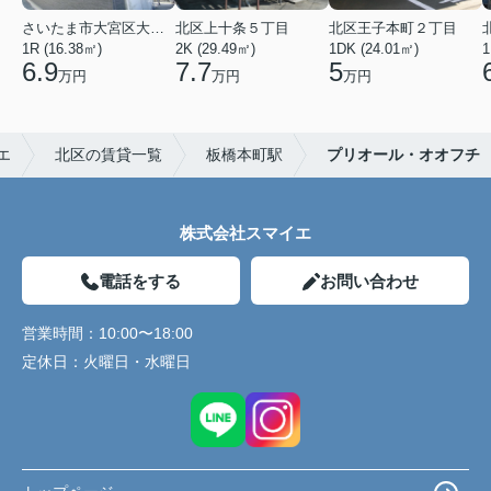
さいたま市大宮区大成町１丁目
北区上十条５丁目
北区王子本町２丁目
1R (16.38㎡)
2K (29.49㎡)
1DK (24.01㎡)
1
6.9
7.7
5
万円
万円
万円
エ
北区の賃貸一覧
板橋本町駅
プリオール・オオフチ
株式会社スマイエ
電話をする
お問い合わせ
営業時間：
10:00〜18:00
定休日：
火曜日・水曜日