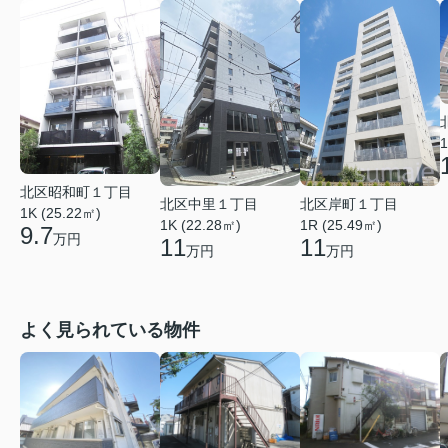
1
北区昭和町１丁目
北区中里１丁目
北区岸町１丁目
1K (25.22㎡)
1K (22.28㎡)
1R (25.49㎡)
9.7
万円
11
11
万円
万円
よく見られている物件