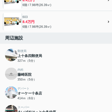
6階 / 7.98坪(26.39㎡)
603
8.4万円
6階 / 7.98坪(26.39㎡)
周辺施設
郵便局
上十条四郵便局
327ｍ（5分）
内科
藤崎医院
350ｍ（5分）
デパート
オーケー十条店
414ｍ（6分）
スーパー