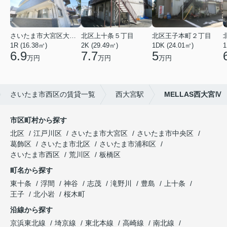
さいたま市大宮区大成町１丁目
北区上十条５丁目
北区王子本町２丁目
1R (16.38㎡)
2K (29.49㎡)
1DK (24.01㎡)
1
6.9
7.7
5
万円
万円
万円
さいたま市西区の賃貸一覧
西大宮駅
MELLAS西大宮Ⅳ
市区町村から探す
北区
江戸川区
さいたま市大宮区
さいたま市中央区
葛飾区
さいたま市北区
さいたま市浦和区
さいたま市西区
荒川区
板橋区
町名から探す
東十条
浮間
神谷
志茂
滝野川
豊島
上十条
王子
北小岩
桜木町
沿線から探す
京浜東北線
埼京線
東北本線
高崎線
南北線