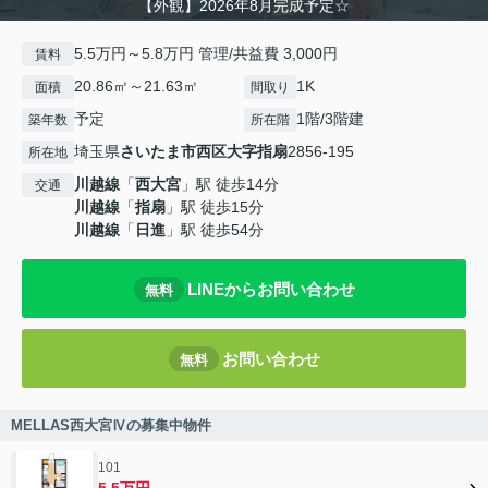
【外観】2026年8月完成予定☆
5.5万円～5.8万円 管理/共益費 3,000円
賃料
20.86㎡～21.63㎡
1K
面積
間取り
予定
1階/3階建
築年数
所在階
埼玉県
さいたま市西区
大字指扇
2856-195
所在地
川越線
「
西大宮
」駅 徒歩14分
交通
川越線
「
指扇
」駅 徒歩15分
川越線
「
日進
」駅 徒歩54分
LINEからお問い合わせ
無料
お問い合わせ
無料
MELLAS西大宮Ⅳの募集中物件
101
5.5万円