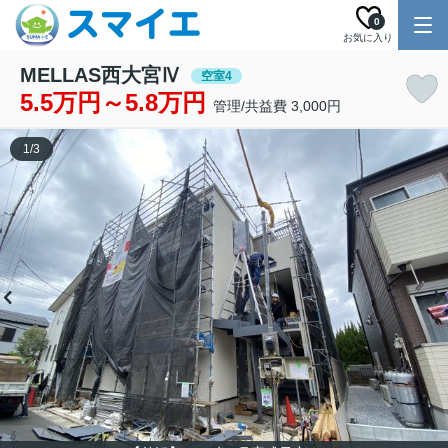
0
お気に入り
MELLAS西大宮Ⅳ
空室4
5.5万円～5.8万円
管理/共益費 3,000円
1
/
3