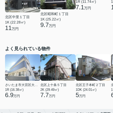
1R (11.74㎡)
1
7.1
万円
北区昭和町１丁目
北区中里１丁目
1K (25.22㎡)
1K (22.28㎡)
9.7
万円
11
万円
よく見られている物件
さいたま市大宮区大成町１丁目
北区上十条５丁目
北区王子本町２丁目
1R (16.38㎡)
2K (29.49㎡)
1DK (24.01㎡)
1
6.9
7.7
5
万円
万円
万円