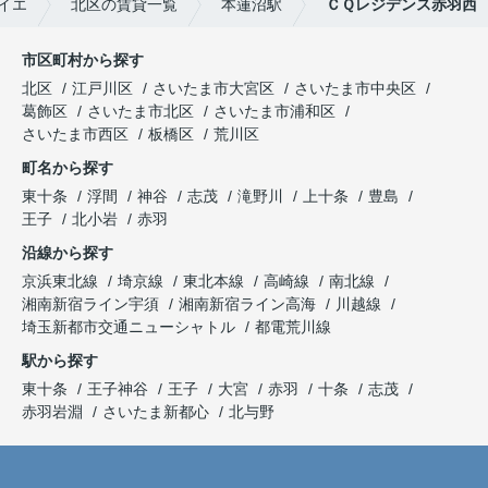
イエ
北区の賃貸一覧
本蓮沼駅
ＣＱレジデンス赤羽西
市区町村から探す
北区
江戸川区
さいたま市大宮区
さいたま市中央区
葛飾区
さいたま市北区
さいたま市浦和区
さいたま市西区
板橋区
荒川区
町名から探す
東十条
浮間
神谷
志茂
滝野川
上十条
豊島
王子
北小岩
赤羽
沿線から探す
京浜東北線
埼京線
東北本線
高崎線
南北線
湘南新宿ライン宇須
湘南新宿ライン高海
川越線
埼玉新都市交通ニューシャトル
都電荒川線
駅から探す
東十条
王子神谷
王子
大宮
赤羽
十条
志茂
赤羽岩淵
さいたま新都心
北与野