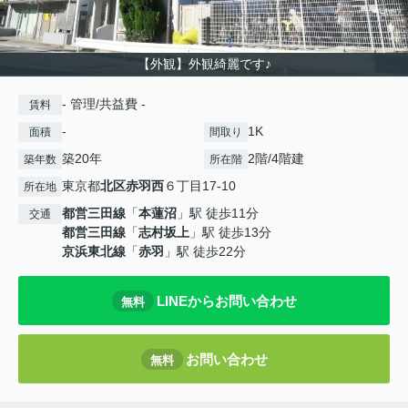
【外観】外観綺麗です♪
- 管理/共益費 -
賃料
-
1K
面積
間取り
築20年
2階/4階建
築年数
所在階
東京都
北区
赤羽西
６丁目17-10
所在地
都営三田線
「
本蓮沼
」駅 徒歩11分
交通
都営三田線
「
志村坂上
」駅 徒歩13分
京浜東北線
「
赤羽
」駅 徒歩22分
LINEからお問い合わせ
無料
お問い合わせ
無料