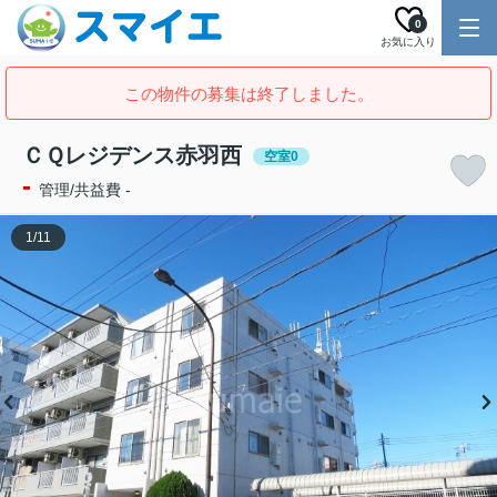
0
お気に入り
この物件の募集は終了しました。
ＣＱレジデンス赤羽西
空室0
-
管理/共益費 -
1
/
11