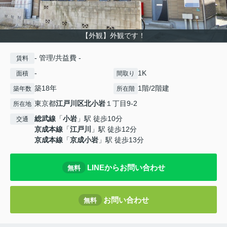
【外観】外観です！
- 管理/共益費 -
賃料
-
1K
面積
間取り
築18年
1階/2階建
築年数
所在階
東京都
江戸川区
北小岩
１丁目9-2
所在地
総武線
「
小岩
」駅 徒歩10分
交通
京成本線
「
江戸川
」駅 徒歩12分
京成本線
「
京成小岩
」駅 徒歩13分
LINEからお問い合わせ
無料
お問い合わせ
無料