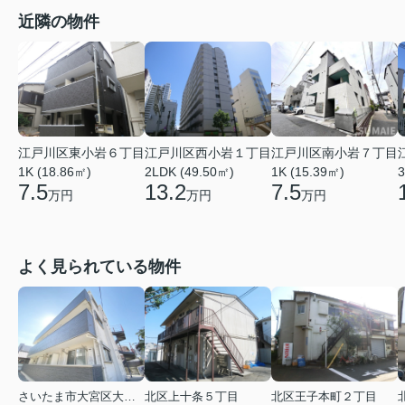
近隣の物件
江戸川区東小岩６丁目
江戸川区西小岩１丁目
江戸川区南小岩７丁目
1K (18.86㎡)
2LDK (49.50㎡)
1K (15.39㎡)
3
7.5
13.2
7.5
万円
万円
万円
よく見られている物件
さいたま市大宮区大成町１丁目
北区上十条５丁目
北区王子本町２丁目